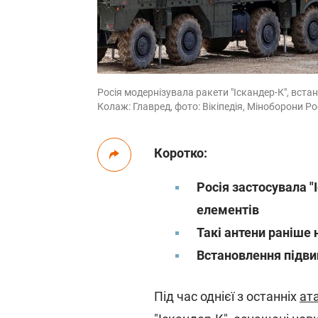
Росія модернізувала ракети "Іскандер-К", вста
Колаж: Главред, фото: Вікіпедія, Міноборони Рос
Коротко:
Росія застосувала "
елементів
Такі антени раніше 
Встановлення підвищ
Під час однієї з останніх
ат