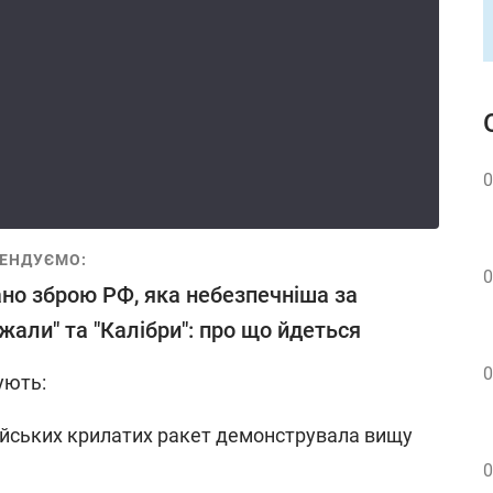
0
ЕНДУЄМО:
0
но зброю РФ, яка небезпечніша за
жали" та "Калібри": про що йдеться
0
ують:
осійських крилатих ракет демонструвала вищу
0