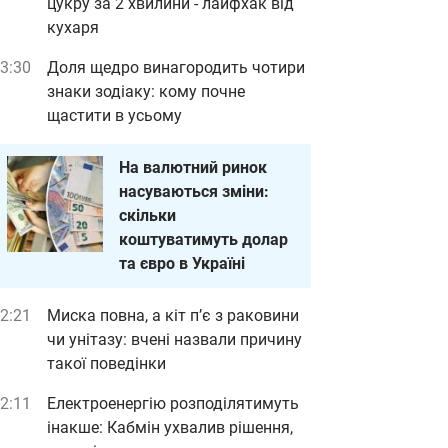
цукру за 2 хвилини - лайфхак від
кухаря
3:30
Доля щедро винагородить чотири
знаки зодіаку: кому почне
щастити в усьому
На валютний ринок
насуваються зміни:
скільки
коштуватимуть долар
та євро в Україні
2:21
Миска повна, а кіт п’є з раковини
чи унітазу: вчені назвали причину
такої поведінки
2:11
Електроенергію розподілятимуть
інакше: Кабмін ухвалив рішення,