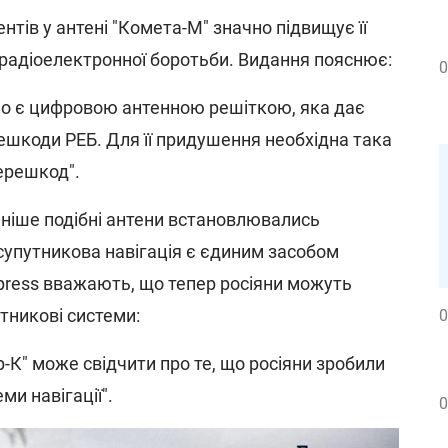
нтів у антені "Комета-М" значно підвищує її
м радіоелектронної боротьби. Видання пояснює:
0
но є цифровою антенною решіткою, яка дає
ешкоди РЕБ. Для її придушення необхідна така
ерешкод".
ніше подібні антени встановлювались
 супутникова навігація є єдиним засобом
xpress вважають, що тепер росіяни можуть
тникові системи:
0
р-К" може свідчити про те, що росіяни зробили
ми навігації".
0