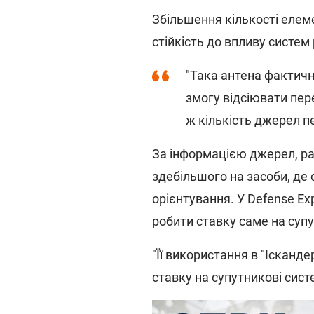
Збільшення кількості елеме
стійкість до впливу систе
"Така антена фактич
змогу відсіювати пер
ж кількість джерел п
За інформацією джерел, ра
здебільшого на засоби, де
орієнтування. У Defense E
робити ставку саме на супу
"Її використання в "Ісканде
ставку на супутникові систе