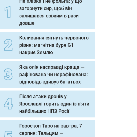
Не плівка і не фольга: у що
загорнути сир, щоб він
залишався свіжим в рази
довше
Коливання сягнуть червоного
рівня: магнітна буря G1
накриє Землю
Яка олія насправді краща —
рафінована чи нерафінована:
відповідь здивує багатьох
Після атаки дронів у
Ярославлі горить один із п’яти
найбільших НПЗ Росії
Гороскоп Таро на завтра, 7
серпня: Тельцям —