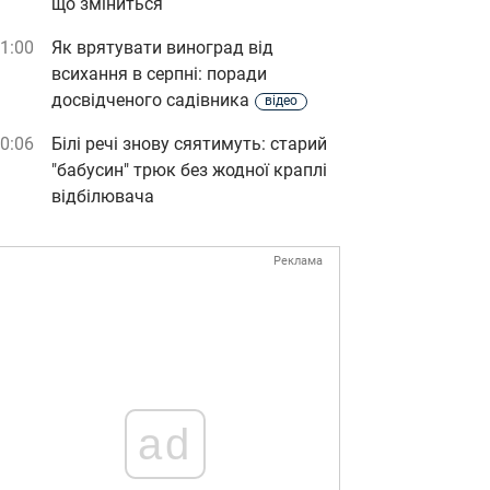
що зміниться
1:00
Як врятувати виноград від
всихання в серпні: поради
досвідченого садівника
відео
0:06
Білі речі знову сяятимуть: старий
"бабусин" трюк без жодної краплі
відбілювача
Реклама
ad