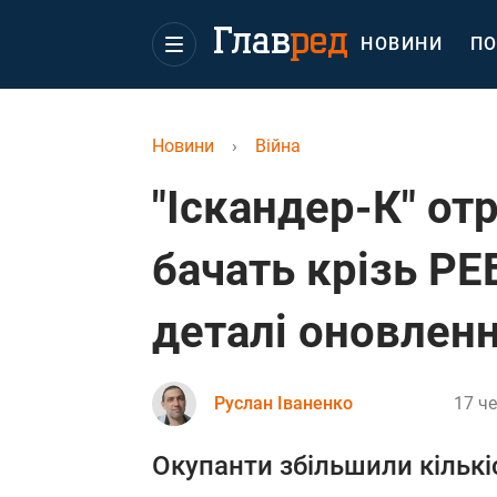
НОВИНИ
ПО
Новини
›
Війна
"Іскандер-К" отр
бачать крізь РЕ
деталі оновлен
Руслан Іваненко
17 че
Окупанти збільшили кількі