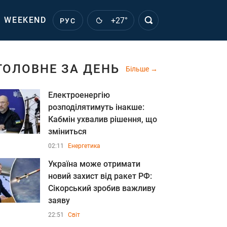
WEEKEND
+27°
РУС
ГОЛОВНЕ ЗА ДЕНЬ
Більше
Електроенергію
розподілятимуть інакше:
Кабмін ухвалив рішення, що
зміниться
02:11
Енергетика
Україна може отримати
новий захист від ракет РФ:
Сікорський зробив важливу
заяву
22:51
Світ