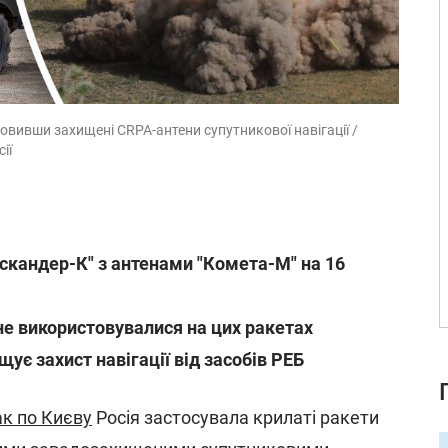
новивши захищені CRPA-антени супутникової навігації /
ії
Іскандер-К" з антенами "Комета-М" на 16
не використовувалися на цих ракетах
ує захист навігації від засобів РЕБ
ак по Києву
Росія застосувала крилаті ракети