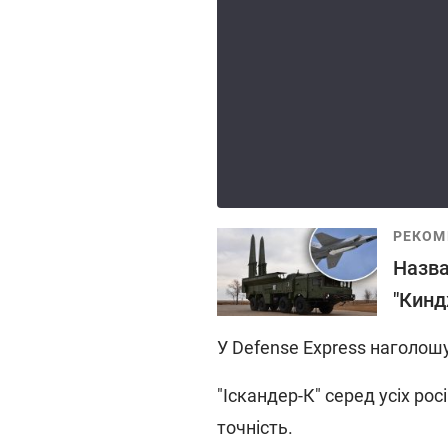
РЕКОМ
Назва
"Кинд
У Defense Express наголош
"Іскандер-К" серед усіх р
точність.