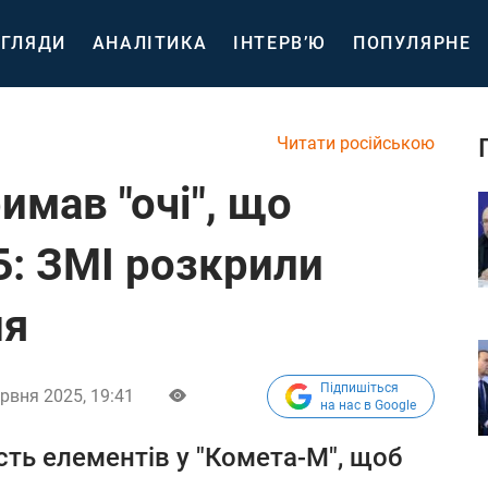
ГЛЯДИ
АНАЛІТИКА
ІНТЕРВ’Ю
ПОПУЛЯРНЕ
Читати російською
имав "очі", що
Б: ЗМІ розкрили
ня
Підпишіться
рвня 2025, 19:41
на нас в Google
сть елементів у "Комета-М", щоб