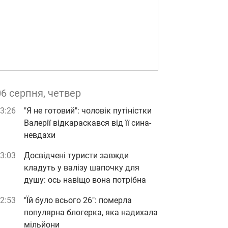
06 серпня, четвер
3:26
"Я не готовий": чоловік путіністки
Валерії відкараскався від її сина-
невдахи
3:03
Досвідчені туристи завжди
кладуть у валізу шапочку для
душу: ось навіщо вона потрібна
2:53
"Їй було всього 26": померла
популярна блогерка, яка надихала
мільйони