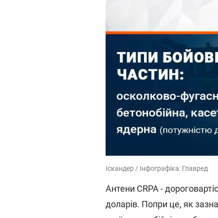
Іскандер / Інфографіка: Главред
Антени CRPA - дороговартіс
доларів. Попри це, як зазн