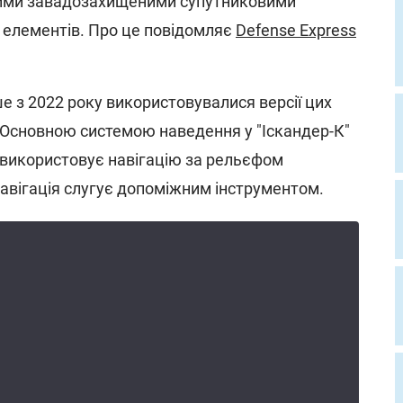
овими завадозахищеними супутниковими
 елементів. Про це повідомляє
Defense Express
е з 2022 року використовувалися версії цих
 Основною системою наведення у "Іскандер-К"
використовує навігацію за рельєфом
навігація слугує допоміжним інструментом.