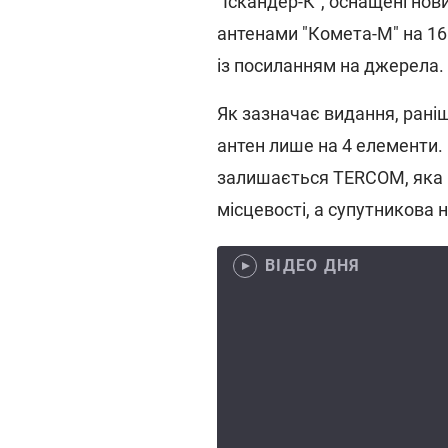
"Іскандер-К", оснащені н
антенами "Комета-М" на 16
із посиланням на джерела.
Як зазначає видання, раніш
антен лише на 4 елементи.
залишається TERCOM, яка 
місцевості, а супутникова 
ВІДЕО ДНЯ