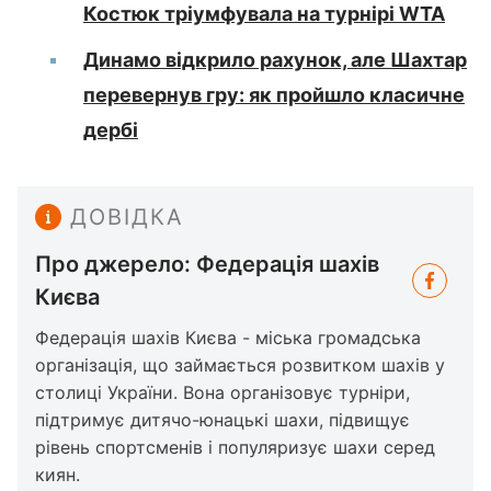
Костюк тріумфувала на турнірі WTA
Динамо відкрило рахунок, але Шахтар
перевернув гру: як пройшло класичне
дербі
ДОВІДКА
Про джерело: Федерація шахів
Києва
Федерація шахів Києва - міська громадська
організація, що займається розвитком шахів у
столиці України. Вона організовує турніри,
підтримує дитячо-юнацькі шахи, підвищує
рівень спортсменів і популяризує шахи серед
киян.