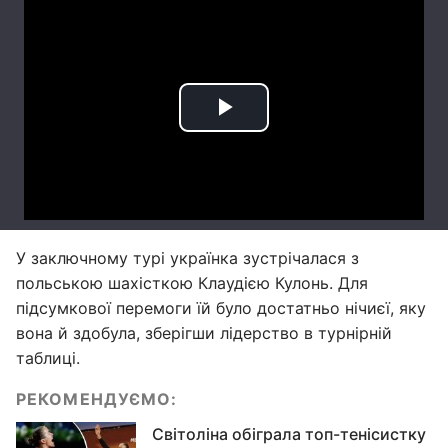
У заключному турі українка зустрічалася з
польською шахісткою Клаудією Кулонь. Для
підсумкової перемоги їй було достатньо нічиєї, яку
вона й здобула, зберігши лідерство в турнірній
таблиці.
РЕКОМЕНДУЄМО:
Світоліна обіграла топ-тенісистку