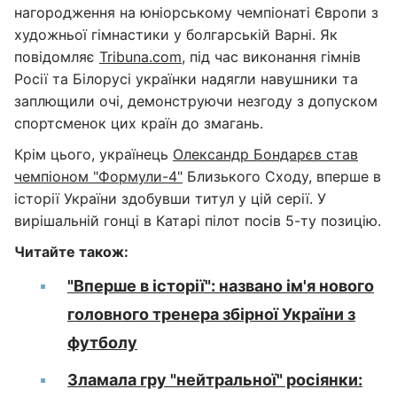
нагородження на юніорському чемпіонаті Європи з
художньої гімнастики у болгарській Варні. Як
повідомляє
Tribuna.com
, під час виконання гімнів
Росії та Білорусі українки надягли навушники та
заплющили очі, демонструючи незгоду з допуском
спортсменок цих країн до змагань.
Крім цього, українець
Олександр Бондарєв став
чемпіоном "Формули-4"
Близького Сходу, вперше в
історії України здобувши титул у цій серії. У
вирішальній гонці в Катарі пілот посів 5-ту позицію.
Читайте також:
"Вперше в історії": названо ім'я нового
головного тренера збірної України з
футболу
Зламала гру "нейтральної" росіянки: