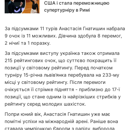
США і стала переможницею
супертурніру в Римі
За підсумками 11 турів Анастасія Гнатишин набрала
9 очок із 11 можливих. Дівчина здобула 8 перемог,
2 нічиї та 1 поразку.
За підсумками виступу українка також отримала
215 рейтингових очок, що суттєво покращить її
позиції у світовому рейтингу. Перед початком
турніру 15-річна львів’янка перебувала на 233-му
місці у світовому рейтингу. Після перемоги
очікується її стрімке підняття - приблизно до 17-ї
позиції, що стане одним із найрізкіших стрибків у
рейтингу серед молодих шахісток.
Попри юний вік, Анастасія Гнатишин уже має
помітні успіхи на міжнародній арені. Раніше вона
ставала чемпіонкою Європи з рапіду, виборола