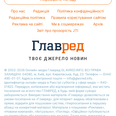
Тести по картинці
Ані Лорак
Модні помилки
Оптичні ілюзії
Кейт Міддлтон
Про нас
Редакція
Політика конфіденційності
Новини моди
Народні прикмети
Алла Пугачова
Редакційна політика
Правила користування сайтом
Поради від Андре Тана
Реклама на сайті
Ми в соцмережах
Архів
Усе про шоу-бізнес
Максим Галкін
Звіт про прозорість JTI
Настя Каменських
Віталій Козловський
Потап
ТВОЄ ДЖЕРЕЛО НОВИН
© 2002-2026 Онлайн-медіа Главред GLAVRED.INFO. ВСІ ПРАВА
ЗАХИЩЕНІ. 04080, м. Київ, вул. Кирилівська, буд. 23. Телефон — (044)
490-01-01. Адреса електронної пошти — info@glavred.info.
Ідентифікатор онлайн-медіа в Реєстрі суб’єктів у сфері медіа — R40-
01822.
Передрук, копіювання або відтворення інформації, яка містить
посилання на агентство ГЛАВРЕД, в будь-якій формi суворо
забороняється. Використання матеріалів «Главред» дозволяється за
умови посилання на «Главред». для інтернет-видань обов’язковим є
пряме, відкрите для пошукових систем, гіперпосилання в першому
абзаці на конкретний матеріал. Матеріали з плашками «Реклама»,
«Новини компаній», «Актуально», «Погляд», «Офіційно» публікуються
на комерційних або партнерських засадах. Точки зору, виражені в