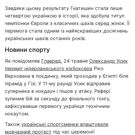
Завдяки цьому результату Гнатишин стала лише
четвертою українкою в історії, яка здобула титул
чемпіонки Європи з класичних шахів серед жінок. Її
перемога стала одним із найяскравіших досягнень
українських шахів останніх років.
Новини спорту
Як повідомляв
Главред
, 24 травня
Олександр Усик
переміг нідерландського кікбоксера
Ріко
Верховена в поєдинку, який проходив у Єгипті біля
пірамід у Гізі. У 11-му раунді Усик відправив
суперника в нокдаун і пішов у атаку. Рефері
зупинив бій за секунду до фінального гонгу,
зафіксувавши перемогу українця технічним
нокаутом.
Також
українські спортсменки влаштували
мовчазний протест
під час церемонії