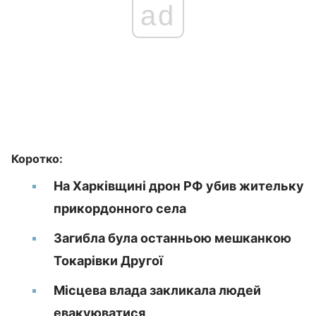
ad
Коротко:
На Харківщині дрон РФ убив жительку
прикордонного села
Загибла була останньою мешканкою
Токарівки Другої
Місцева влада закликала людей
евакуюватися