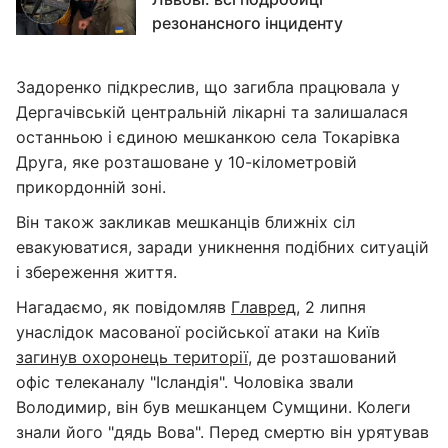
резонансного інциденту
Задоренко підкреслив, що загибла працювала у
Дергачівській центральній лікарні та залишалася
останньою і єдиною мешканкою села Токарівка
Друга, яке розташоване у 10-кілометровій
прикордонній зоні.
Він також закликав мешканців ближніх сіл
евакуюватися, заради уникнення подібних ситуацій
і збереження життя.
Нагадаємо, як повідомляв
Главред
, 2 липня
унаслідок масованої російської атаки на Київ
загинув охоронець території
, де розташований
офіс телеканалу "Ісландія". Чоловіка звали
Володимир, він був мешканцем Сумщини. Колеги
знали його "дядь Вова". Перед смертю він урятував