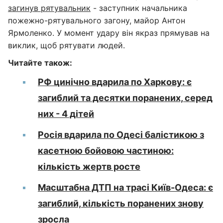
загинув рятувальник
- заступник начальника
пожежно-рятувального загону, майор Антон
Ярмоленко. У момент удару він якраз прямував на
виклик, щоб рятувати людей.
Читайте також:
РФ цинічно вдарила по Харкову: є
загиблий та десятки поранених, серед
них - 4 дітей
Росія вдарила по Одесі балістикою з
касетною бойовою частиною:
кількість жертв росте
Масштабна ДТП на трасі Київ-Одеса: є
загиблий, кількість поранених знову
зросла