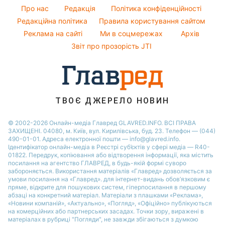
Усе про сало
Новини Рівного
Про нас
Редакція
Політика конфіденційності
Новини моди
Прибирання
Редакційна політика
Правила користування сайтом
Новини Одеси
Поради від Андре Тана
Реклама на сайті
Ми в соцмережах
Архів
Авто
Новини Запоріжжя
Звіт про прозорість JTI
ТВОЄ ДЖЕРЕЛО НОВИН
© 2002-2026 Онлайн-медіа Главред GLAVRED.INFO. ВСІ ПРАВА
ЗАХИЩЕНІ. 04080, м. Київ, вул. Кирилівська, буд. 23. Телефон — (044)
490-01-01. Адреса електронної пошти — info@glavred.info.
Ідентифікатор онлайн-медіа в Реєстрі суб’єктів у сфері медіа — R40-
01822.
Передрук, копіювання або відтворення інформації, яка містить
посилання на агентство ГЛАВРЕД, в будь-якій формi суворо
забороняється. Використання матеріалів «Главред» дозволяється за
умови посилання на «Главред». для інтернет-видань обов’язковим є
пряме, відкрите для пошукових систем, гіперпосилання в першому
абзаці на конкретний матеріал. Матеріали з плашками «Реклама»,
«Новини компаній», «Актуально», «Погляд», «Офіційно» публікуються
на комерційних або партнерських засадах. Точки зору, виражені в
матеріалах в рубриці "Погляди", не завжди збігаються з думкою