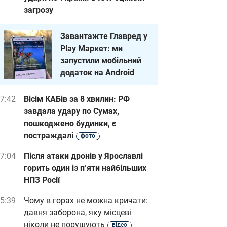
загрозу
Завантажте Главред у
Play Маркет: ми
запустили мобільний
додаток на Android
7:42
Вісім КАБів за 8 хвилин: РФ
завдала удару по Сумах,
пошкоджено будинки, є
постраждалі
фото
7:04
Після атаки дронів у Ярославлі
горить один із п’яти найбільших
НПЗ Росії
5:39
Чому в горах не можна кричати:
давня заборона, яку місцеві
ніколи не порушують
відео