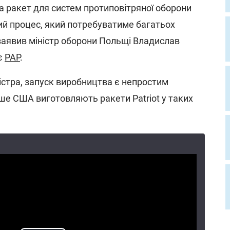
 ракет для систем протиповітряної оборони
лий процес, який потребуватиме багатьох
 заявив міністр оборони Польщі Владислав
є
PAP
.
істра, запуск виробництва є непростим
ше США виготовляють ракети Patriot у таких