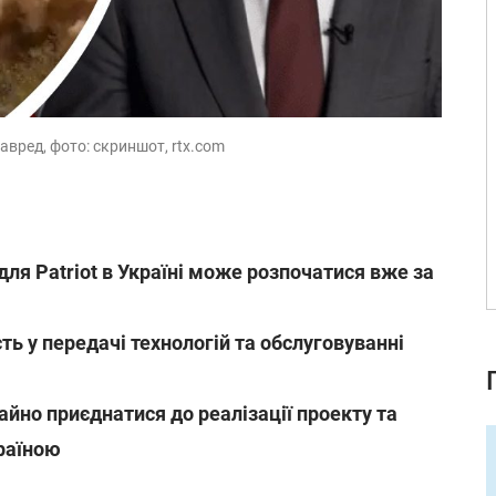
лавред, фото: скриншот, rtx.com
ля Patriot в Україні може розпочатися вже за
ь у передачі технологій та обслуговуванні
йно приєднатися до реалізації проекту та
раїною