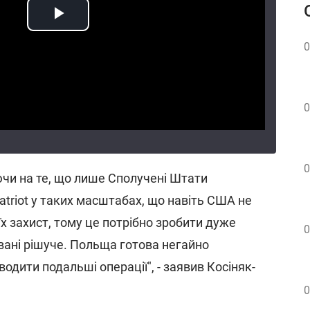
0
0
0
чи на те, що лише Сполучені Штати
triot у таких масштабах, що навіть США не
х захист, тому це потрібно зробити дуже
0
ані рішуче. Польща готова негайно
одити подальші операції", - заявив Косіняк-
0