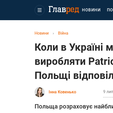
НОВИНИ
ПО
Новини
›
Війна
Коли в Україні 
виробляти Patri
Польщі відпові
9 лип
Інна Ковенько
Польща розраховує найбл