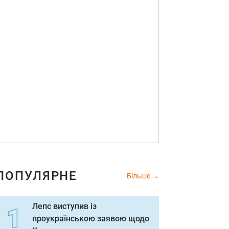
ПОПУЛЯРНЕ
Більше
Лепс виступив із
проукраїнською заявою щодо