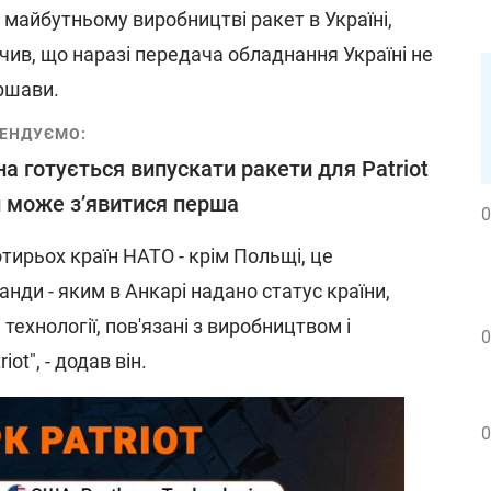
майбутньому виробництві ракет в Україні,
чив, що наразі передача обладнання Україні не
аршави.
ЕНДУЄМО:
на готується випускати ракети для Patriot
и може з’явитися перша
0
тирьох країн НАТО - крім Польщі, це
анди - яким в Анкарі надано статус країни,
ехнології, пов'язані з виробництвом і
0
ot", - додав він.
0