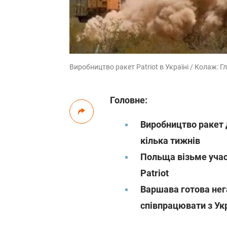
Виробництво ракет Patriot в Україні / Колаж: Г
Головне:
Виробництво ракет д
кілька тижнів
Польща візьме участ
Patriot
Варшава готова нега
співпрацювати з Ук