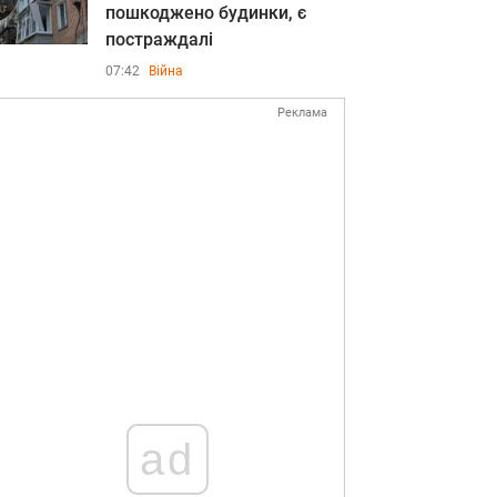
пошкоджено будинки, є
постраждалі
07:42
Війна
Реклама
ad