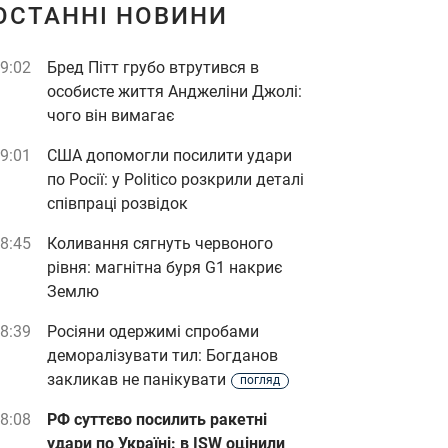
ОСТАННІ НОВИНИ
9:02
Бред Пітт грубо втрутився в
особисте життя Анджеліни Джолі:
чого він вимагає
9:01
США допомогли посилити удари
по Росії: у Politico розкрили деталі
співпраці розвідок
8:45
Коливання сягнуть червоного
рівня: магнітна буря G1 накриє
Землю
8:39
Росіяни одержимі спробами
деморалізувати тил: Богданов
закликав не панікувати
погляд
8:08
РФ суттєво посилить ракетні
удари по Україні: в ISW оцінили