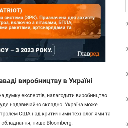
0
0
0
аваді виробництву в Україні
 на думку експертів, налагодити виробництво
0
і буде надзвичайно складно. Україна може
нтролем США над критичними технологіями та
о обладнання, пише
Bloomberg
.
0