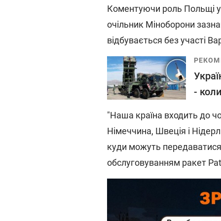
Коментуючи роль Польщі у 
очільник Міноборони зазна
відбувається без участі В
РЕКОМ
Украї
- кол
"Наша країна входить до чо
Німеччина, Швеція і Нідерл
куди можуть передаватися т
обслуговуванням ракет Patri