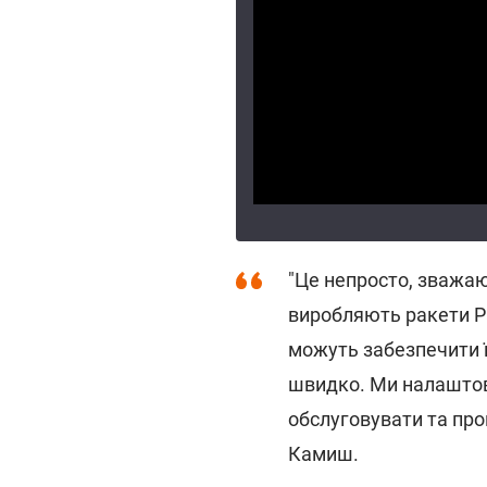
"Це непросто, зважаю
виробляють ракети Pa
можуть забезпечити ї
швидко. Ми налаштов
обслуговувати та пров
Камиш.