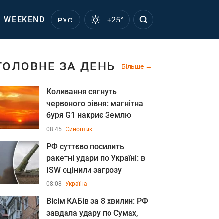
WEEKEND
+25°
РУС
ГОЛОВНЕ ЗА ДЕНЬ
Більше
Коливання сягнуть
червоного рівня: магнітна
буря G1 накриє Землю
08:45
Синоптик
РФ суттєво посилить
ракетні удари по Україні: в
ISW оцінили загрозу
08:08
Україна
Вісім КАБів за 8 хвилин: РФ
завдала удару по Сумах,