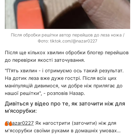
Після обробки решітки автор перейшов до леза ножа /
Фото: tiktok.com/@nazar0227
Після ще кількох хвилин обробки блогер перейшов
до перевірки якості заточування.
"П’ять хвилин - і отримуємо ось такий результат.
На дотик леза вже дуже гострі. Після всіх цих
маніпуляцій дивимося, чи добре ніж прилягає до
нашої решітки", - розповів Назар.
Дивіться у відео про те, як заточити ніж для
м’ясорубки:
@nazar0227
Як нагострити (заточити) ніж для
м'ясорубки своїми руками в домашніх умовах...