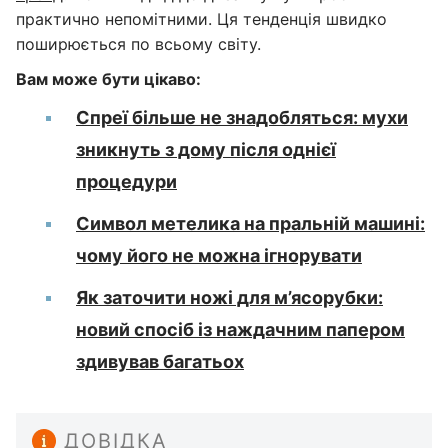
практично непомітними. Ця тенденція швидко
поширюється по всьому світу.
Вам може бути цікаво:
Спреї більше не знадобляться: мухи
зникнуть з дому після однієї
процедури
Символ метелика на пральній машині:
чому його не можна ігнорувати
Як заточити ножі для м’ясорубки:
новий спосіб із наждачним папером
здивував багатьох
ДОВІДКА