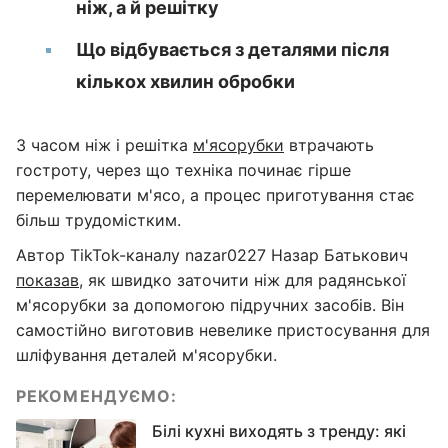
ніж, а й решітку
Що відбувається з деталями після
кількох хвилин обробки
З часом ніж і решітка
м'ясорубки
втрачають
гостроту, через що техніка починає гірше
перемелювати м'ясо, а процес приготування стає
більш трудомістким.
Автор TikTok-каналу nazar0227 Назар Батькович
показав
, як швидко заточити ніж для радянської
м'ясорубки за допомогою підручних засобів. Він
самостійно виготовив невелике пристосування для
шліфування деталей м'ясорубки.
РЕКОМЕНДУЄМО:
Білі кухні виходять з тренду: які