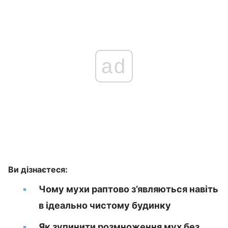
ad
Ви дізнаєтеся:
Чому мухи раптово з’являються навіть
в ідеально чистому будинку
Як зупинити розмноження мух без