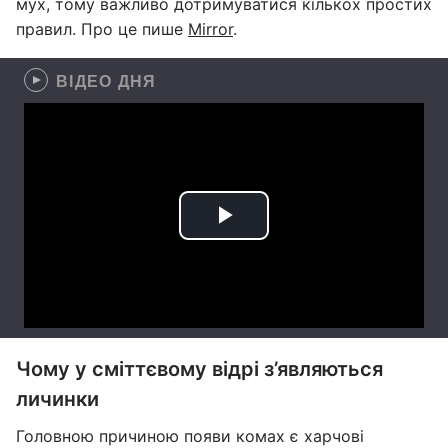
мух, тому важливо дотримуватися кількох простих
правил. Про це пише
Mirror
.
ВІДЕО ДНЯ
Чому у сміттєвому відрі з’являються
личинки
Головною причиною появи комах є харчові