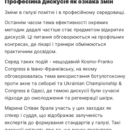
Професійна дискусія як ознака змін
Зміни в галузі помітні і в професійному середовищі.
Останнім часом тема ефективності окремих
методик дедалі частіше стає предметом відкритих
дискусій. Ці питання обговорюються на профільних
конгресах, де лікарі і тренери обмінюються
практичним досвідом.
Серед таких подій - нещодавній Kosmo-Franko
Congress в Івано-Франківську, на якому
обговорювалась тема використання ботулотоксину
проти акне та себореї та Ukrainian Championship &
Congress в Одесі, де темою дискусії були сучасні
підходи до омолодження та регенерації шкіри.
Марина Співак брала участь у цих заходах як
спікер і суддя, що відображає залученість
експертів до формування стандартів у галузі. Такі
дискусії свідчать про те, що ринок поступово