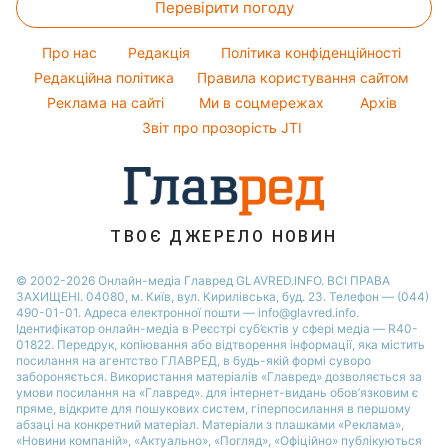
Перевірити погоду
Тести по картинці
Новини моди
Потап
Новини Сум
Оптичні ілюзії
Поради від Андре Тана
Про нас
Редакція
Політика конфіденційності
Новини Дніпра
Народні прикмети
Редакційна політика
Правила користування сайтом
Новини Черкаси
Реклама на сайті
Ми в соцмережах
Архів
Усе про шоу-бізнес
Новини Тернополя
Звіт про прозорість JTI
Новини Рівного
Новини Житомира
Новини Запоріжжя
ТВОЄ ДЖЕРЕЛО НОВИН
Новини Одеси
© 2002-2026 Онлайн-медіа Главред GLAVRED.INFO. ВСІ ПРАВА
ЗАХИЩЕНІ. 04080, м. Київ, вул. Кирилівська, буд. 23. Телефон — (044)
490-01-01. Адреса електронної пошти — info@glavred.info.
Ідентифікатор онлайн-медіа в Реєстрі суб’єктів у сфері медіа — R40-
01822.
Передрук, копіювання або відтворення інформації, яка містить
посилання на агентство ГЛАВРЕД, в будь-якій формi суворо
забороняється. Використання матеріалів «Главред» дозволяється за
умови посилання на «Главред». для інтернет-видань обов’язковим є
пряме, відкрите для пошукових систем, гіперпосилання в першому
абзаці на конкретний матеріал. Матеріали з плашками «Реклама»,
«Новини компаній», «Актуально», «Погляд», «Офіційно» публікуються