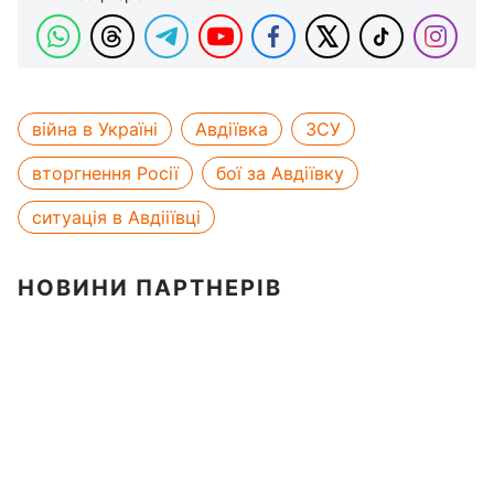
війна в Україні
Авдіївка
ЗСУ
вторгнення Росії
бої за Авдіївку
ситуація в Авдііївці
НОВИНИ ПАРТНЕРІВ