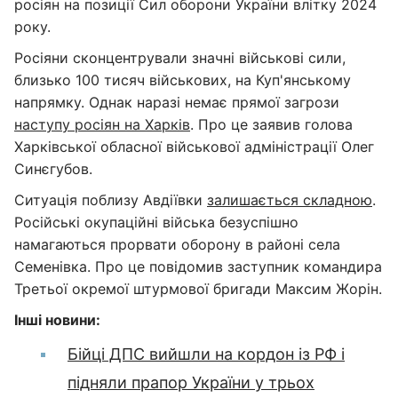
росіян на позиції Сил оборони України влітку 2024
року.
Росіяни сконцентрували значні військові сили,
близько 100 тисяч військових, на Куп'янському
напрямку. Однак наразі немає прямої загрози
наступу росіян на Харків
. Про це заявив голова
Харківської обласної військової адміністрації Олег
Синєгубов.
Ситуація поблизу Авдіївки
залишається складною
.
Російські окупаційні війська безуспішно
намагаються прорвати оборону в районі села
Семенівка. Про це повідомив заступник командира
Третьої окремої штурмової бригади Максим Жорін.
Інші новини:
Бійці ДПС вийшли на кордон із РФ і
підняли прапор України у трьох