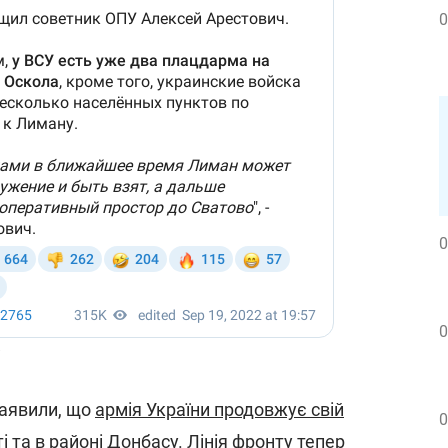
0
0
0
і
заявили, що
армія України продовжує свій
0
і та в районі Донбасу
. Лінія фронту тепер