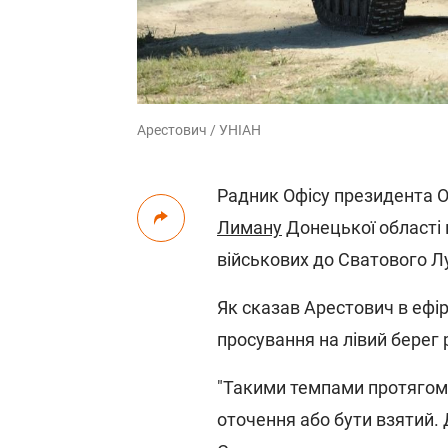
Арестович / УНІАН
Радник Офісу президента О
Лиману
Донецької області 
військових до Сватового Лу
Як сказав Арестович в ефі
просування на лівий берег 
"Такими темпами протягом
оточення або бути взятий. 