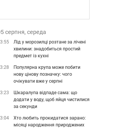
05 серпня, середа
3:55
Лід у морозилці розтане за лічені
хвилини: знадобиться простий
предмет із кухні
3:28
Популярна крупа може побити
нову цінову позначку: чого
очікувати вже у серпні
3:23
Шкаралупа відпаде сама: що
додати у воду, щоб яйця чистилися
за секунди
3:04
Хто любить прокидатися зарано:
місяці народження природжених