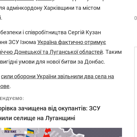
іля адмінкордону Харківщини та містом
.
0
безпеки і співробітництва Сергій Кузан
ення ЗСУ Ізюма
Україна фактично отримує
ніччю Донецької та Луганської областей
. Таким
вигідні умови для нової битви за Донбас.
о
сили оборони України звільнили два села на
рове
.
ЕНДУЄМО:
орівка зачищена від окупантів: ЗСУ
нили селище на Луганщині