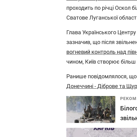
проходить по річці Оскол б
Сватове Луганської області
Глава Українського Центру 
зазначив, що після звільн
вогневий контроль над пів
чином, Київ створює більш 
Ранише повідомлялося, щ
Донеччині - Діброве та Щу
РЕКОМ
Білог
звіль