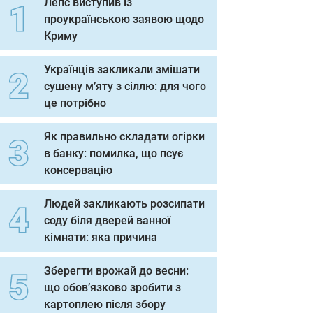
Лепс виступив із
проукраїнською заявою щодо
Криму
Українців закликали змішати
сушену м’яту з сіллю: для чого
це потрібно
Як правильно складати огірки
в банку: помилка, що псує
консервацію
Людей закликають розсипати
соду біля дверей ванної
кімнати: яка причина
Зберегти врожай до весни:
що обов’язково зробити з
картоплею після збору