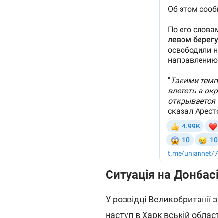
Ситуація на Донбас
У розвідці Великобританії 
наступ в Харківській област