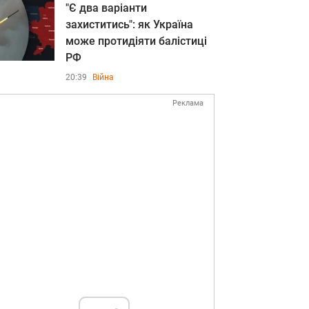
"Є два варіанти
захиститись": як Україна
може протидіяти балістиці
РФ
20:39
Війна
Реклама