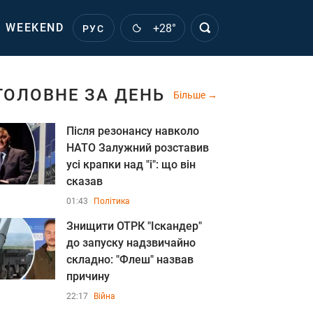
WEEKEND
+28°
РУС
ГОЛОВНЕ ЗА ДЕНЬ
Більше
Після резонансу навколо
НАТО Залужний розставив
усі крапки над "і": що він
сказав
01:43
Політика
Знищити ОТРК "Іскандер"
до запуску надзвичайно
складно: "Флеш" назвав
причину
22:17
Війна