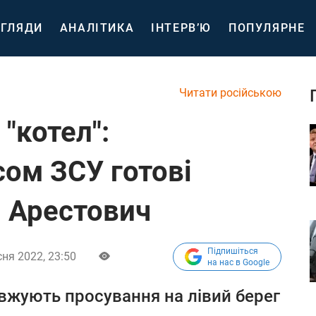
ГЛЯДИ
АНАЛІТИКА
ІНТЕРВ’Ю
ПОПУЛЯРНЕ
Читати російською
"котел":
ом ЗСУ готові
- Арестович
Підпишіться
ня 2022, 23:50
на нас в Google
овжують просування на лівий берег