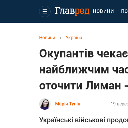
НОВИНИ
ПО
Новини
›
Україна
Окупантів чекає 
найближчим час
оточити Лиман 
Марія Тупік
19 верес
Українські військові прод