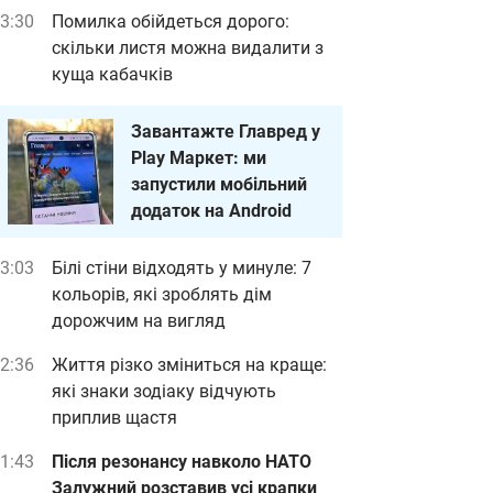
3:30
Помилка обійдеться дорого:
скільки листя можна видалити з
куща кабачків
Завантажте Главред у
Play Маркет: ми
запустили мобільний
додаток на Android
3:03
Білі стіни відходять у минуле: 7
кольорів, які зроблять дім
дорожчим на вигляд
2:36
Життя різко зміниться на краще:
які знаки зодіаку відчують
приплив щастя
1:43
Після резонансу навколо НАТО
Залужний розставив усі крапки