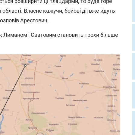
сться розширити ці плацдарми, то буде горе
ї області. Власне кажучи, бойові дії вже йдуть
- розповів Арестович.
ж Лиманом і Сватовим становить трохи більше