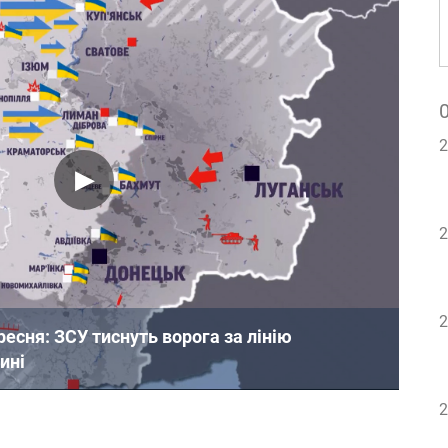
2
2
2
ресня: ЗСУ тиснуть ворога за лінію
ині
2