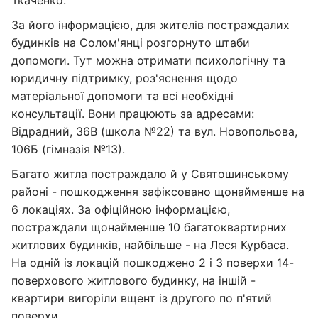
Ткаченко.
За його інформацією, для жителів постраждалих
будинків на Солом'янці розгорнуто штаби
допомоги. Тут можна отримати психологічну та
юридичну підтримку, роз'яснення щодо
матеріальної допомоги та всі необхідні
консультації. Вони працюють за адресами:
Відрадний, 36В (школа №22) та вул. Новопольова,
106Б (гімназія №13).
Багато житла постраждало й у Святошинському
районі - пошкодження зафіксовано щонайменше на
6 локаціях. За офіційною інформацією,
постраждали щонайменше 10 багатоквартирних
житлових будинків, найбільше - на Леся Курбаса.
На одній із локацій пошкоджено 2 і 3 поверхи 14-
поверхового житлового будинку, на іншій -
квартири вигоріли вщент із другого по п'ятий
поверхи.