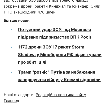
застосували
550 засобів повітряного нападу
,
зокрема дрони, ракети Кинджал та Іскандер. Сили
ППО знешкодили 478 цілей.
Більше новин:
Потужний удар ЗСУ: під Москвою
підірвано підприємство ВПК Росії
1172 дрони ЗСУ і 7 ракет Storm
Shadow: у Міноборони РФ відзвітували
про збиті цілі
Трамп "розніс" Путіна за небажання
завершувати війну: у Кремлі відповіли
Наші стандарти:
Редакційна політика сайту
Главред