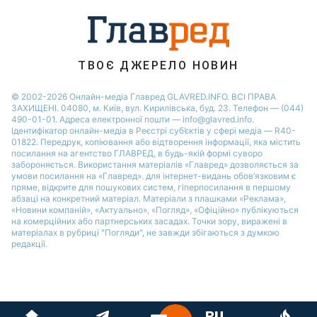
ТВОЄ ДЖЕРЕЛО НОВИН
© 2002-2026 Онлайн-медіа Главред GLAVRED.INFO. ВСІ ПРАВА
ЗАХИЩЕНІ. 04080, м. Київ, вул. Кирилівська, буд. 23. Телефон — (044)
490-01-01. Адреса електронної пошти — info@glavred.info.
Ідентифікатор онлайн-медіа в Реєстрі суб’єктів у сфері медіа — R40-
01822.
Передрук, копіювання або відтворення інформації, яка містить
посилання на агентство ГЛАВРЕД, в будь-якій формi суворо
забороняється. Використання матеріалів «Главред» дозволяється за
умови посилання на «Главред». для інтернет-видань обов’язковим є
пряме, відкрите для пошукових систем, гіперпосилання в першому
абзаці на конкретний матеріал. Матеріали з плашками «Реклама»,
«Новини компаній», «Актуально», «Погляд», «Офіційно» публікуються
на комерційних або партнерських засадах. Точки зору, виражені в
матеріалах в рубриці "Погляди", не завжди збігаються з думкою
редакції.