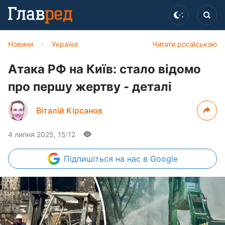
Новини
›
Україна
Читати російською
Атака РФ на Київ: стало відомо
про першу жертву - деталі
Віталій Кірсанов
4 липня 2025, 15:12
Підпишіться
на нас в Google