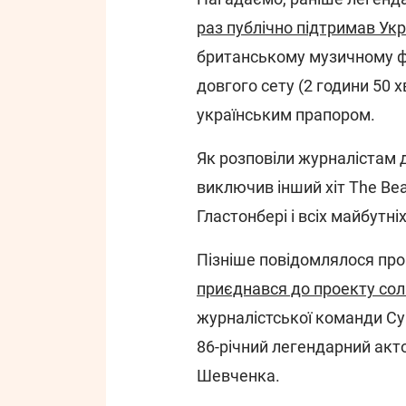
раз публічно підтримав Укр
британському музичному фе
довгого сету (2 години 50 
українським прапором.
Як розповіли журналістам 
виключив інший хіт The Beatl
Гластонбері і всіх майбутніх
Пізніше повідомлялося про
приєднався до проекту сол
журналістської команди Cyri
86-річний легендарний акт
Шевченка.