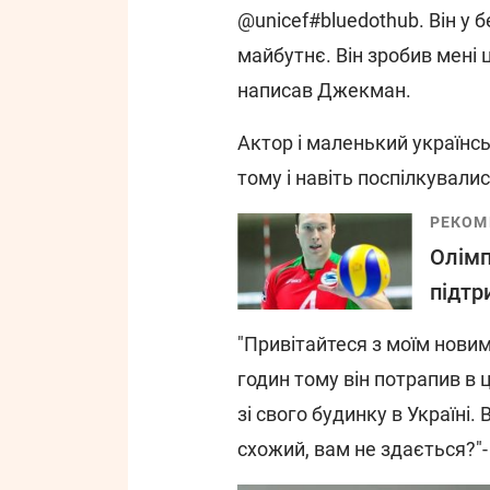
@unicef#bluedothub. Він у 
майбутнє. Він зробив мені 
написав Джекман.
Актор і маленький українс
тому і навіть поспілкували
РЕКОМ
Олімп
підтр
"Привітайтеся з моїм нови
годин тому він потрапив в це
зі свого будинку в Україн
схожий, вам не здається?"