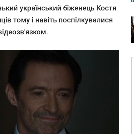
нький український біженець Костя
ців тому і навіть поспілкувалися
ідеозв'язком.