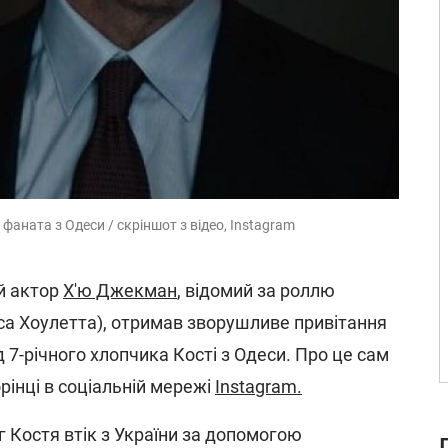
фаната з Одеси / скріншот з відео, Instagram
й актор
Х'ю Джекман
, відомий за роллю
а Хоулетта), отримав зворушливе привітання
 7-річного хлопчика Кості з Одеси. Про це сам
орінці в соціальній мережі
Instagram.
уг Костя втік з України за допомогою