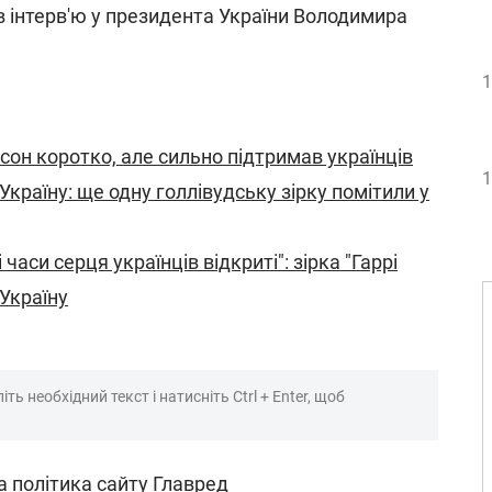
в інтерв'ю у президента України Володимира
1
йсон коротко, але сильно підтримав українців
1
Україну: ще одну голлівудську зірку помітили у
 часи серця українців відкриті": зірка "Гаррі
Україну
ть необхідний текст і натисніть Ctrl + Enter, щоб
а політика сайту Главред