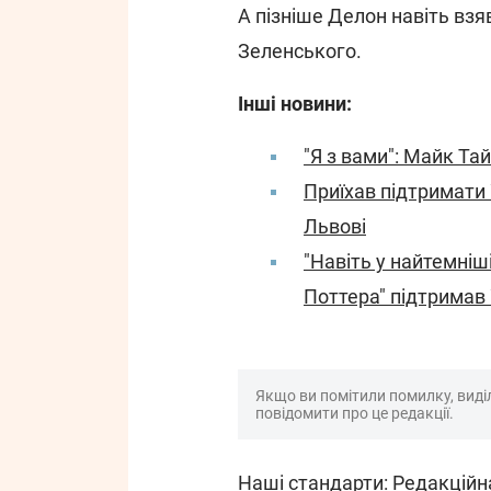
А пізніше Делон навіть взя
Зеленського.
Інші новини:
"Я з вами": Майк Та
Приїхав підтримати 
Львові
"Навіть у найтемніші
Поттера" підтримав 
Якщо ви помітили помилку, виділі
повідомити про це редакції.
Наші стандарти:
Редакційн