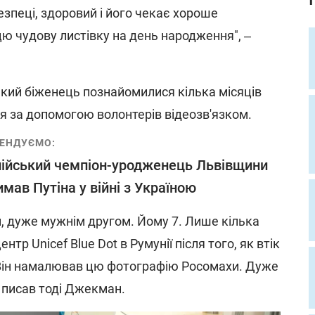
безпеці, здоровий і його чекає хороше
цю чудову листівку на день народження", ‒
ький біженець познайомилися кілька місяців
ся за допомогою волонтерів відеозв'язком.
ЕНДУЄМО:
ійський чемпіон-уродженець Львівщини
имав Путіна у війні з Україною
м, дуже мужнім другом. Йому 7. Лише кілька
нтр Unicef Blue Dot в Румунії після того, як втік
і. Він намалював цю фотографію Росомахи. Дуже
- писав тоді Джекман.