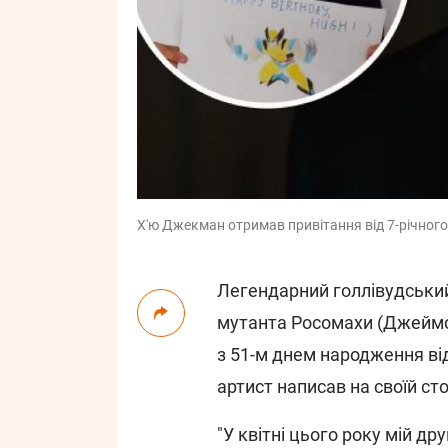
Х'ю Джекман отримав привітання від 7-річного 
Легендарний голлівудськи
мутанта Росомахи (Джеймс
з 51-м днем народження від
артист написав на своїй ст
"У квітні цього року мій др