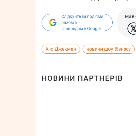
Слідкуйте за подіями
Ми в
разом з
Главредом в Google!
Х'ю Джекман
новини шоу бізнесу
НОВИНИ ПАРТНЕРІВ