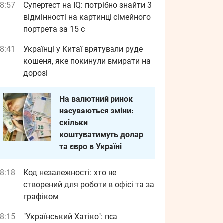
8:57
Супертест на IQ: потрібно знайти 3
відмінності на картинці сімейного
портрета за 15 с
8:41
Українці у Китаї врятували руде
кошеня, яке покинули вмирати на
дорозі
На валютний ринок
насуваються зміни:
скільки
коштуватимуть долар
та євро в Україні
8:18
Код незалежності: хто не
створений для роботи в офісі та за
графіком
8:15
"Український Хатіко": пса