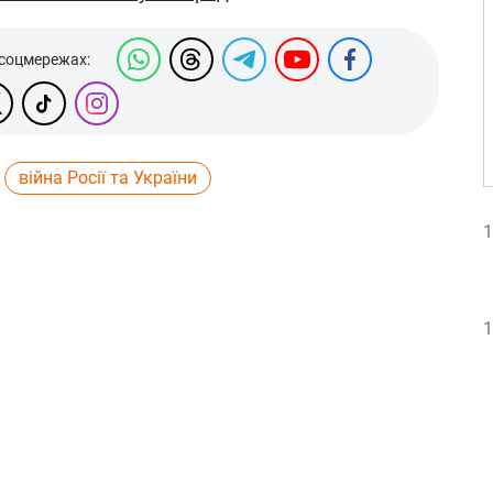
 соцмережах:
війна Росії та України
1
1
1