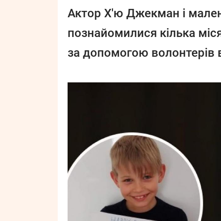
Актор Х'ю Джекман і мале
познайомилися кілька міся
за допомогою волонтерів в