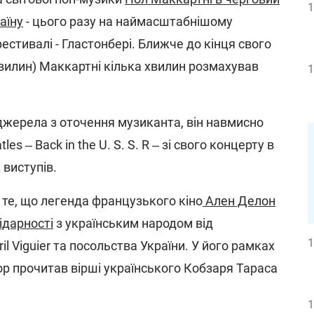
1
аїну
- цього разу на наймасштабнішому
стивалі - Гластонбері. Ближче до кінця свого
хвилин) Маккартні кілька хвилин розмахував
1
джерела з оточення музиканта, він навмисно
es ‒ Back in the U. S. S. R ‒ зі свого концерту в
 виступів.
 те, що легенда французького кіно
Ален Делон
ідарності
з українським народом від
1
l Viguier та посольства України. У його рамках
ор прочитав вірші українського Кобзаря Тараса
1