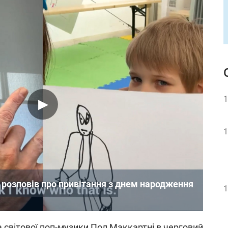
1
1
розповів про привітання з днем народження
1
 світової поп-музики
Пол Маккартні в черговий