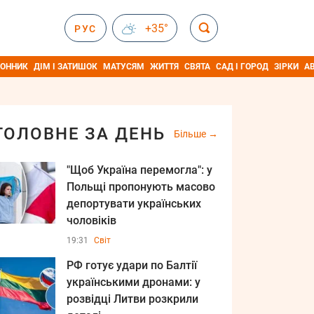
+35°
РУС
ОННИК
ДІМ І ЗАТИШОК
МАТУСЯМ
ЖИТТЯ
СВЯТА
САД І ГОРОД
ЗІРКИ
А
ГОЛОВНЕ ЗА ДЕНЬ
Більше
"Щоб Україна перемогла": у
Польщі пропонують масово
депортувати українських
чоловіків
19:31
Світ
РФ готує удари по Балтії
українськими дронами: у
розвідці Литви розкрили