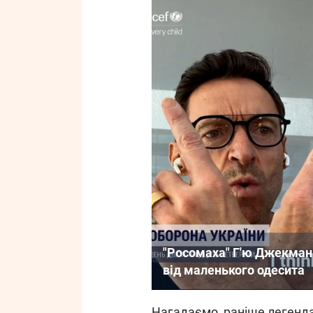
"Росомаха" Г'ю Джекман 
від маленького одесита
Нагадаємо, раніше легенда