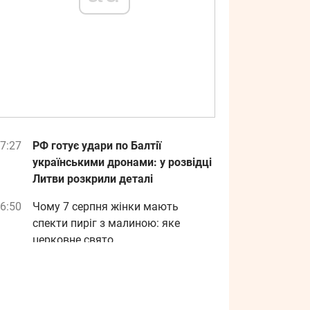
7:27
РФ готує удари по Балтії
українськими дронами: у розвідці
Литви розкрили деталі
6:50
Чому 7 серпня жінки мають
спекти пиріг з малиною: яке
церковне свято
6:46
Коли Україна матиме власну
балістику і ПРО: озвучено
конкретні терміни