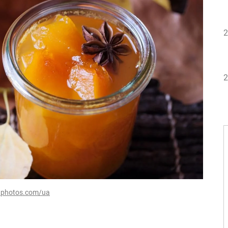
2
2
tphotos.com/ua