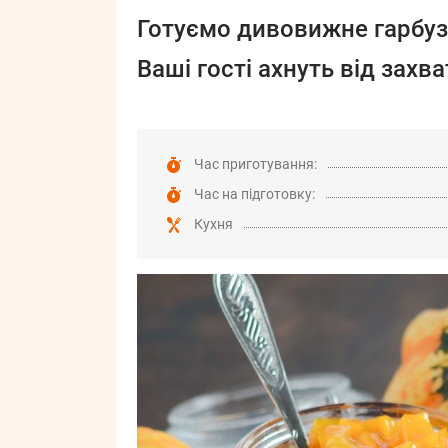
Готуємо дивовижне гарбуз
Ваші гості ахнуть від захва
Час приготування:
Час на підготовку:
Кухня