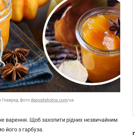
ж Главред, фото
depositphotos.com
/ua
не варення. Щоб захопити рідних незвичайним
о його з гарбуза.