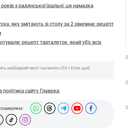
 років з радянської їдальні: ця намазка
ска, яку змітають зі столу за 2 хвилини: рецепт
и
отували: рецепт тарталеток, який уб'є всіх
2
ть необхідний текст і натисніть Ctrl + Enter, щоб
2
а політика сайту Главред
2
 соцмережах: