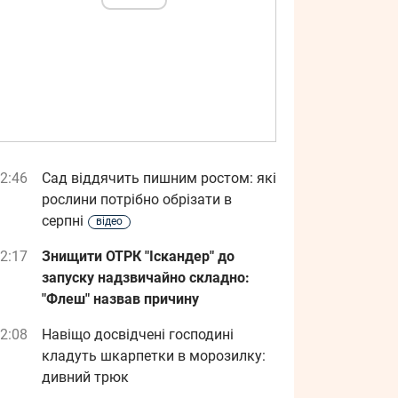
2:46
Сад віддячить пишним ростом: які
рослини потрібно обрізати в
серпні
відео
2:17
Знищити ОТРК "Іскандер" до
запуску надзвичайно складно:
"Флеш" назвав причину
2:08
Навіщо досвідчені господині
кладуть шкарпетки в морозилку:
дивний трюк