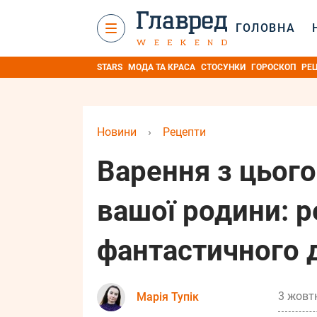
ГОЛОВНА
STARS
МОДА ТА КРАСА
СТОСУНКИ
ГОРОСКОП
РЕ
Новини
›
Рецепти
Варення з цього
вашої родини: 
фантастичного
3 жовтн
Марія Тупік