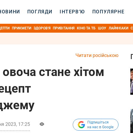
НОВИНИ
ПОГЛЯДИ
ІНТЕРВ’Ю
ПОПУЛЯРНЕ
ЦЕПТИ
ПРИКМЕТИ
ЗДОРОВ'Я
ПРИВІТАННЯ
КІНО ТА ТБ
ШОУ
ЛАЙФХАКИ
С
Читати російською
 овоча стане хітом
рецепт
 джему
Підпишіться
я 2023, 17:25
на нас в Google