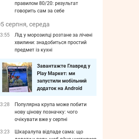
правилом 80/20: результат
говорить сам за себе
05 серпня, середа
3:55
Лід у морозилці розтане за лічені
хвилини: знадобиться простий
предмет із кухні
Завантажте Главред у
Play Маркет: ми
запустили мобільний
додаток на Android
3:28
Популярна крупа може побити
нову цінову позначку: чого
очікувати вже у серпні
3:23
Шкаралупа відпаде сама: що