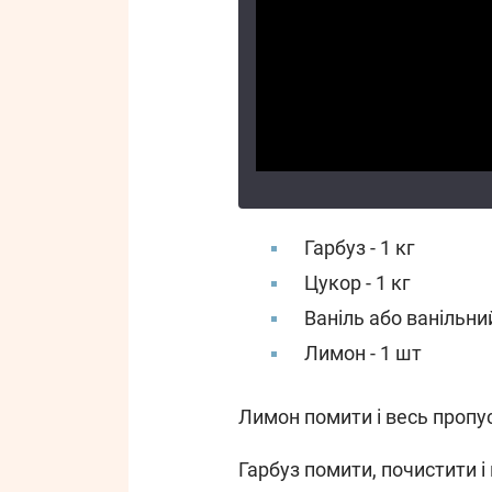
Гарбуз - 1 кг
Цукор - 1 кг
Ваніль або ванільни
Лимон - 1 шт
Лимон помити і весь пропус
Гарбуз помити, почистити і