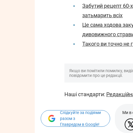
Забутий рецепт 60-х
затьмарить всіх
Це сама ходова заку
дивовижного страв
Такого ви точно не г
Якщо ви помітили помилку, виділі
повідомити про це редакції.
Наші стандарти:
Редакційн
Слідкуйте за подіями
Ми в
разом з
Главредом в Google!