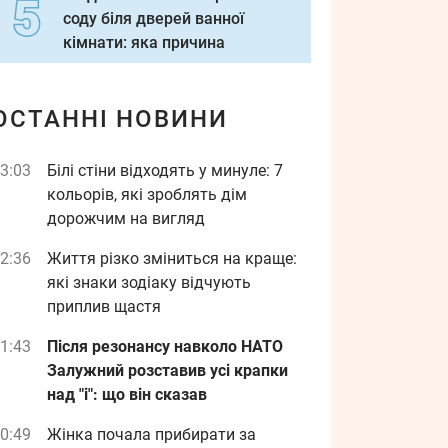
соду біля дверей ванної
кімнати: яка причина
ОСТАННІ НОВИНИ
3:03
Білі стіни відходять у минуле: 7
кольорів, які зроблять дім
дорожчим на вигляд
2:36
Життя різко зміниться на краще:
які знаки зодіаку відчують
приплив щастя
1:43
Після резонансу навколо НАТО
Залужний розставив усі крапки
над "і": що він сказав
0:49
Жінка почала прибирати за