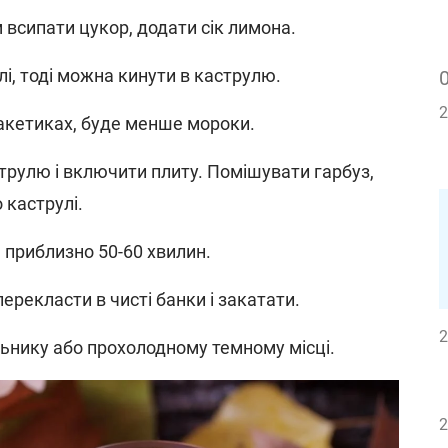
 всипати цукор, додати сік лимона.
і, тоді можна кинути в каструлю.
2
акетиках, буде менше мороки.
струлю і включити плиту. Помішувати гарбуз,
 каструлі.
 приблизно 50-60 хвилин.
ерекласти в чисті банки і закатати.
2
ьнику або прохолодному темному місці.
2