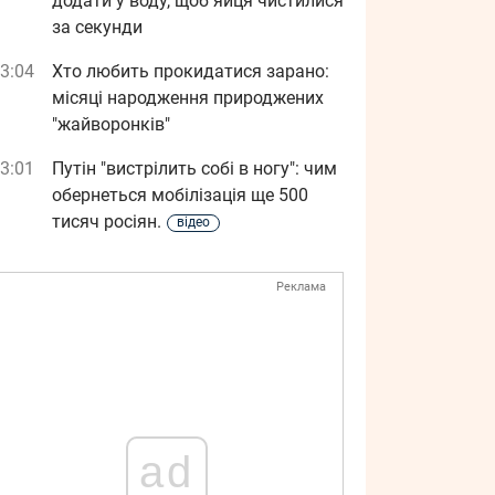
додати у воду, щоб яйця чистилися
за секунди
3:04
Хто любить прокидатися зарано:
місяці народження природжених
"жайворонків"
3:01
Путін "вистрілить собі в ногу": чим
обернеться мобілізація ще 500
тисяч росіян.
відео
Реклама
ad