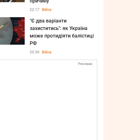
причину
22:17
Війна
"Є два варіанти
захиститись": як Україна
може протидіяти балістиці
РФ
20:39
Війна
Реклама