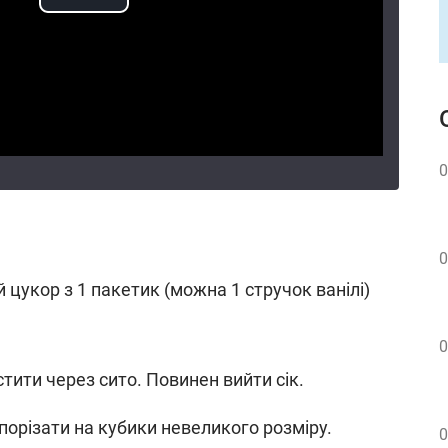
0
0
й цукор з 1 пакетик (можна 1 стручок ванілі)
0
тити через сито. Повинен вийти сік.
 порізати на кубики невеликого розміру.
0