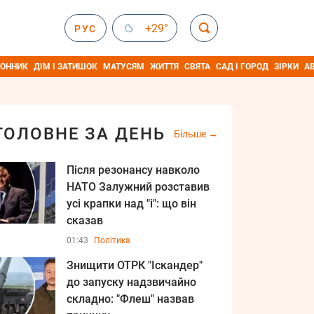
+29°
РУС
ОННИК
ДІМ І ЗАТИШОК
МАТУСЯМ
ЖИТТЯ
СВЯТА
САД І ГОРОД
ЗІРКИ
А
ГОЛОВНЕ ЗА ДЕНЬ
Більше
Після резонансу навколо
НАТО Залужний розставив
усі крапки над "і": що він
сказав
01:43
Політика
Знищити ОТРК "Іскандер"
до запуску надзвичайно
складно: "Флеш" назвав