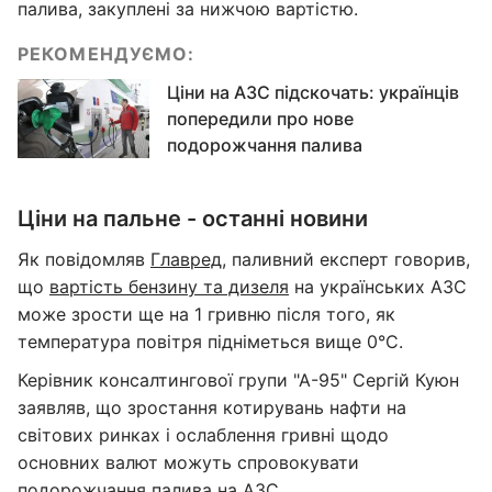
палива, закуплені за нижчою вартістю.
РЕКОМЕНДУЄМО:
Ціни на АЗС підскочать: українців
попередили про нове
подорожчання палива
Ціни на пальне - останні новини
Як повідомляв
Главред
, паливний експерт говорив,
що
вартість бензину та дизеля
на українських АЗС
може зрости ще на 1 гривню після того, як
температура повітря підніметься вище 0°C.
Керівник консалтингової групи "А-95" Сергій Куюн
заявляв, що зростання котирувань нафти на
світових ринках і ослаблення гривні щодо
основних валют можуть спровокувати
подорожчання палива на АЗС
.