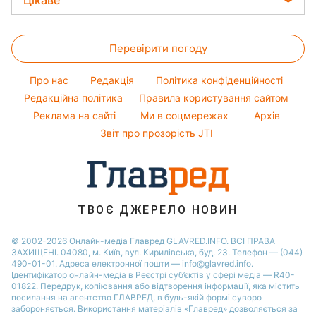
Цікаве
Модні помилки
Алла Пугачова
Новини Львова
Прибирання
Головоломки
Новини моди
Максим Галкін
Новини Полтави
Перевірити погоду
Тести по картинці
Поради від Андре Тана
Настя Каменських
Новини Дніпра
Оптичні ілюзії
Жіночі стрижки
Віталій Козловський
Про нас
Редакція
Політика конфіденційності
Новини Сум
Народні прикмети
Редакційна політика
Правила користування сайтом
Потап
Новини Тернополя
Реклама на сайті
Ми в соцмережах
Архів
Усе про шоу-бізнес
Софія Ротару
Новини Черкаси
Звіт про прозорість JTI
Новини Житомира
Новини Рівного
Новини Одеси
ТВОЄ ДЖЕРЕЛО НОВИН
Новини Запоріжжя
© 2002-2026 Онлайн-медіа Главред GLAVRED.INFO. ВСІ ПРАВА
ЗАХИЩЕНІ. 04080, м. Київ, вул. Кирилівська, буд. 23. Телефон — (044)
490-01-01. Адреса електронної пошти — info@glavred.info.
Ідентифікатор онлайн-медіа в Реєстрі суб’єктів у сфері медіа — R40-
01822.
Передрук, копіювання або відтворення інформації, яка містить
посилання на агентство ГЛАВРЕД, в будь-якій формi суворо
забороняється. Використання матеріалів «Главред» дозволяється за