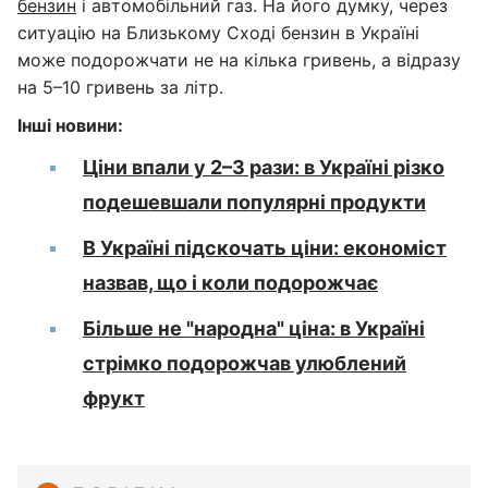
бензин
і автомобільний газ. На його думку, через
ситуацію на Близькому Сході бензин в Україні
може подорожчати не на кілька гривень, а відразу
на 5–10 гривень за літр.
Інші новини:
Ціни впали у 2–3 рази: в Україні різко
подешевшали популярні продукти
В Україні підскочать ціни: економіст
назвав, що і коли подорожчає
Більше не "народна" ціна: в Україні
стрімко подорожчав улюблений
фрукт