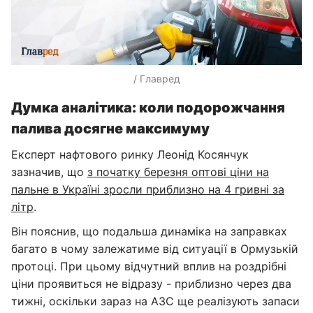
/ Главред
Думка аналітика: коли подорожчання
палива досягне максимуму
Експерт нафтового ринку Леонід Косянчук
зазначив, що
з початку березня оптові ціни на
пальне в Україні зросли приблизно на 4 гривні за
літр
.
Він пояснив, що подальша динаміка на заправках
багато в чому залежатиме від ситуації в Ормузькій
протоці. При цьому відчутний вплив на роздрібні
ціни проявиться не відразу - приблизно через два
тижні, оскільки зараз на АЗС ще реалізують запаси