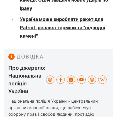
Ірану
Україна може виробляти ракет для
Patriot: реальні терміни та "підводні
камені"
ДОВІДКА
Про джерело:
Національна
поліція
України
Національна поліція України - центральний
орган виконавчої влади, що забезпечує
охорону прав і свобод людини, протидію