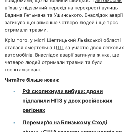
повідомили, що на великій швидкості
автомобіль
в'їхав у підземний перехід
на перехресті вулиць
Вадима Гетьмана та Ушинського. Внаслідок аварії
загинуло щонайменше четверо людей і ще троє
отримали травми.
Крім того, у місті Шептицький Львівської області
сталася смертельна
ДТП
за участю двох легкових
автомобілів. Внаслідок аварії загинула жінка, ще
четверо людей отримали травми та були
госпіталізовані.
Читайте більше новин:
РФ сколихнули вибухи: дрони
підпалили НПЗ у двох російських
регіонах
Перемир'ю на Близькому Сході
кінець: США завдали нових ударів по