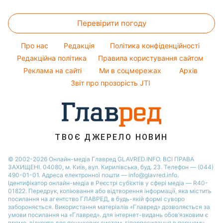
Фарбування волосся
Настя Каменських
Новини Харкова
Погода на завтра
Гарний манікюр
Перевірити погоду
Новини Полтави
Пилова буря
Модні помилки
Новини Сум
Про нас
Редакція
Політика конфіденційності
Новини моди
Новини Львова
Редакційна політика
Правила користування сайтом
Поради від Андре Тана
Реклама на сайті
Ми в соцмережах
Архів
Новини Черкаси
Звіт про прозорість JTI
Новини Дніпра
Новини Рівного
Новини Тернополя
Новини Запоріжжя
ТВОЄ ДЖЕРЕЛО НОВИН
Новини Житомира
© 2002-2026 Онлайн-медіа Главред GLAVRED.INFO. ВСІ ПРАВА
ЗАХИЩЕНІ. 04080, м. Київ, вул. Кирилівська, буд. 23. Телефон — (044)
Новини Одеси
490-01-01. Адреса електронної пошти — info@glavred.info.
Ідентифікатор онлайн-медіа в Реєстрі суб’єктів у сфері медіа — R40-
01822.
Передрук, копіювання або відтворення інформації, яка містить
посилання на агентство ГЛАВРЕД, в будь-якій формi суворо
забороняється. Використання матеріалів «Главред» дозволяється за
умови посилання на «Главред». для інтернет-видань обов’язковим є
пряме, відкрите для пошукових систем, гіперпосилання в першому