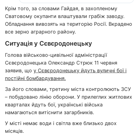
Крім того, за словами Гайдая, в захопленому
Сватовому окупанти влаштували грабіж заводу.
Обладнання вивозять на територію Росії. Вкрадено
все зерно аграрного району.
Ситуація у Сєвєродонецьку
Голова військово-цивільної адміністрації
Сєвєродонецька Олександр Стрюк 11 червня
заявив, що
у Сєвєродонецьку йдуть вуличні бої і
постійні бомбардування.
За його словами, третину міста контролюють ЗСУ
– побудовано лінію оборони. У прилеглих житлових
кварталах йдуть бої, українські війська
намагаються витіснити загарбників.
У місті немає води і світла вже близько двох
місяців.