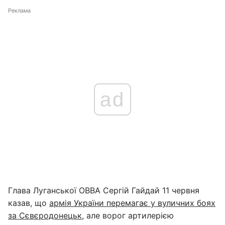
Реклама
ad
Глава Луганської ОВВА Сергій Гайдай 11 червня
казав, що
армія України перемагає у вуличних боях
за Сєвєродонецьк
, але ворог артилерією