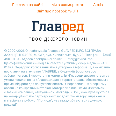
Реклама на сайті
Ми в соцмережах
Архів
Звіт про прозорість JTI
ТВОЄ ДЖЕРЕЛО НОВИН
© 2002-2026 Онлайн-медіа Главред GLAVRED.INFO. ВСІ ПРАВА
ЗАХИЩЕНІ. 04080, м. Київ, вул. Кирилівська, буд. 23. Телефон — (044)
490-01-01. Адреса електронної пошти — info@glavred.info.
Ідентифікатор онлайн-медіа в Реєстрі суб’єктів у сфері медіа — R40-
01822.
Передрук, копіювання або відтворення інформації, яка містить
посилання на агентство ГЛАВРЕД, в будь-якій формi суворо
забороняється. Використання матеріалів «Главред» дозволяється за
умови посилання на «Главред». для інтернет-видань обов’язковим є
пряме, відкрите для пошукових систем, гіперпосилання в першому
абзаці на конкретний матеріал. Матеріали з плашками «Реклама»,
«Новини компаній», «Актуально», «Погляд», «Офіційно» публікуються
на комерційних або партнерських засадах. Точки зору, виражені в
матеріалах в рубриці "Погляди", не завжди збігаються з думкою
редакції.