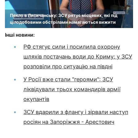
Пекло в Лисичанську: ЗСУ рятує місцевих, які під
цілодобовими обстрілами намагаються вижити
Інші новини:
РФ стягує сили і посилила охорону
шляхів постачань води до Криму: у ЗСУ
розповіли про ситуацію на півдні
У Росії вже стали "героями": ЗСУ
ліквідували трьох командирів армії
окупантів
ЗСУ вдарили з флангу і зірвали наступ
росіян на Запоріжжя - Арестович