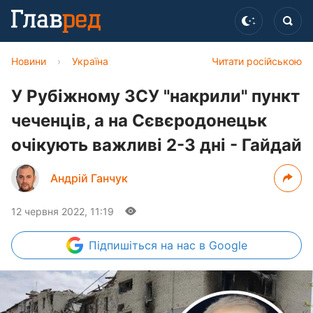
Новини
›
Україна
Читати російською
У Рубіжному ЗСУ "накрили" пункт
чеченців, а на Сєвєродонецьк
очікують важливі 2-3 дні - Гайдай
Андрій Ганчук
12 червня 2022, 11:19
Підпишіться
на нас в Google