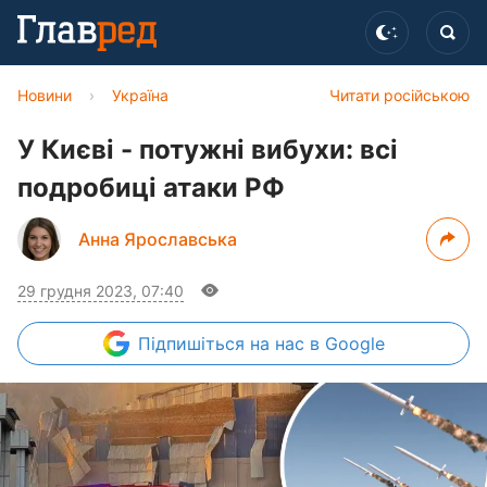
Новини
›
Україна
Читати російською
У Києві - потужні вибухи: всі
подробиці атаки РФ
Анна Ярославська
29 грудня 2023, 07:40
Підпишіться
на нас в Google