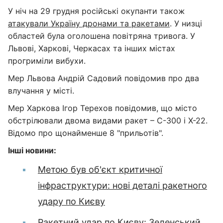
У ніч на 29 грудня російські окупанти також
атакували Україну дронами та ракетами
. У низці
областей була оголошена повітряна тривога. У
Львові, Харкові, Черкасах та інших містах
прогриміли вибухи.
Мер Львова Андрій Садовий повідомив про два
влучання у місті.
Мер Харкова Ігор Терехов повідомив, що місто
обстрілювали двома видами ракет – С-300 і Х-22.
Відомо про щонайменше 8 "прильотів".
Інші новини:
Метою був об'єкт критичної
інфраструктури: нові деталі ракетного
удару по Києву
Ракетний удар по Києву: Зеленський