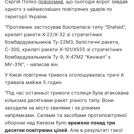
Сергій Попко
повідомив
, що сьогодні ворог завдав
одного з наймасовіших повітряних ударів по
території України.
"Противник застосував боєприпаси типу "Shahed",
крилаті ракети Х-22/Х-32 зі стратегічних
бомбардувальників Ту-22М3, балістичні ракети,
С-300, крилаті ракети Х-101/Х555 зі стратегічних
бомбардувальників Ту-9, Х-47М2 "Кинжал" з
Міг-31К", - написав він.
У Києві повітряна тривога оголошувалась тричі й
тривала майже 5 годин.
"Під час останньої тривоги столиця була атакована
кількома десятками ракет різного типу. Вони
заходили на місто хвилями і за різними
напрямками. Силами та засобами протиповітряної
оборони над Києвом було
вражено понад три
десятки повітряних цілей
. Але в результаті такої