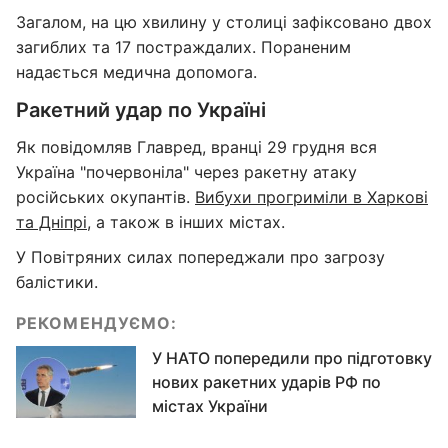
Загалом, на цю хвилину у столиці зафіксовано двох
загиблих та 17 постраждалих. Пораненим
надається медична допомога.
Ракетний удар по Україні
Як повідомляв Главред, вранці 29 грудня вся
Україна "почервоніла" через ракетну атаку
російських окупантів.
Вибухи прогриміли в Харкові
та Дніпрі
, а також в інших містах.
У Повітряних силах попереджали про загрозу
балістики.
РЕКОМЕНДУЄМО:
У НАТО попередили про підготовку
нових ракетних ударів РФ по
містах України