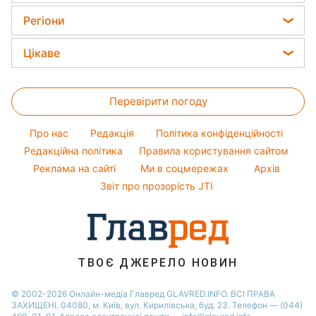
Тарифи
Пилова буря
Жіночі стрижки
Кімнатні рослини
Регіони
Алла Пугачова
Курс валют
Фарбування волосся
Усе про сало
Максим Галкін
Новини Харкова
Ціни на продукти
Цікаве
Гарний манікюр
Настя Каменських
Новини Полтави
Головоломки
Модні помилки
Віталій Козловський
Новини Львова
Перевірити погоду
Тести по картинці
Новини моди
Потап
Новини Сум
Оптичні ілюзії
Поради від Андре Тана
Про нас
Редакція
Політика конфіденційності
Новини Дніпра
Народні прикмети
Редакційна політика
Правила користування сайтом
Новини Черкаси
Реклама на сайті
Ми в соцмережах
Архів
Усе про шоу-бізнес
Новини Тернополя
Звіт про прозорість JTI
Новини Рівного
Новини Житомира
Новини Запоріжжя
ТВОЄ ДЖЕРЕЛО НОВИН
Новини Одеси
© 2002-2026 Онлайн-медіа Главред GLAVRED.INFO. ВСІ ПРАВА
ЗАХИЩЕНІ. 04080, м. Київ, вул. Кирилівська, буд. 23. Телефон — (044)