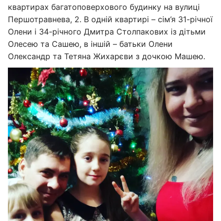
квартирах багатоповерхового будинку на вулиці
Першотравнева, 2. В одній квартирі – сім’я 31-річної
Олени і 34-річного Дмитра Столпакових із дітьми
Олесею та Сашею, в іншій – батьки Олени
Олександр та Тетяна Жихарєви з дочкою Машею.