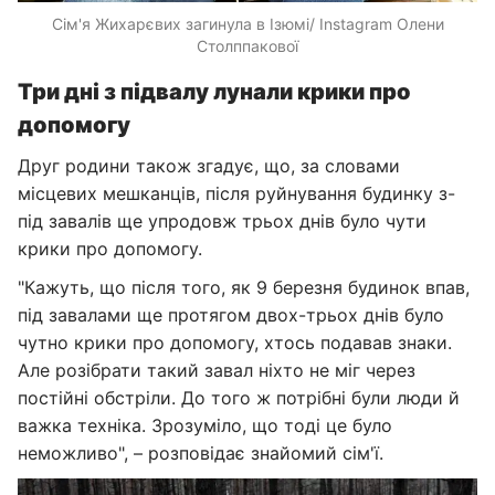
Сім'я Жихарєвих загинула в Ізюмі/ Instagram Олени
Столппакової
Три дні з підвалу лунали крики про
допомогу
Друг родини також згадує, що, за словами
місцевих мешканців, після руйнування будинку з-
під завалів ще упродовж трьох днів було чути
крики про допомогу.
"Кажуть, що після того, як 9 березня будинок впав,
під завалами ще протягом двох-трьох днів було
чутно крики про допомогу, хтось подавав знаки.
Але розібрати такий завал ніхто не міг через
постійні обстріли. До того ж потрібні були люди й
важка техніка. Зрозуміло, що тоді це було
неможливо", – розповідає знайомий сім'ї.