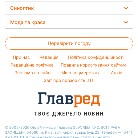
Прибирання
Святкове меню
Новини Львова
Ціни на продукти
Ольга Сумська
Синоптик
Авто
Закуски
Новини Дніпра
Грошова допомога
Філіп Кіркоров
Прогноз погоди
Прання
Мода та краса
Новини Тернополя
Тарифи
Олена Зеленська
Магнітні бурі
Кімнатні рослини
Новини Житомира
Жіночі стрижки
Курс валют
Ані Лорак
Погода на сьогодні
Перевірити погоду
Фарбування волосся
Кейт Міддлтон
Погода на завтра
Гарний манікюр
Алла Пугачова
Про нас
Редакція
Політика конфіденційності
Пилова буря
Модні помилки
Редакційна політика
Правила користування сайтом
Максим Галкін
Реклама на сайті
Ми в соцмережах
Архів
Новини моди
Настя Каменських
Звіт про прозорість JTI
Поради від Андре Тана
ТВОЄ ДЖЕРЕЛО НОВИН
© 2002-2026 Онлайн-медіа Главред GLAVRED.INFO. ВСІ ПРАВА
ЗАХИЩЕНІ. 04080, м. Київ, вул. Кирилівська, буд. 23. Телефон — (044)
490-01-01. Адреса електронної пошти — info@glavred.info.