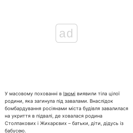
ad
У масовому похованні в
Ізюмі
виявили тіла цілої
родини, яка загинула під завалами. Внаслідок
бомбардування росіянами міста будівля завалилася
на укриття в підвалі, де ховалася родина
Столпакових і Жихарєвих – батьки, діти, дідусь із
бабусею.