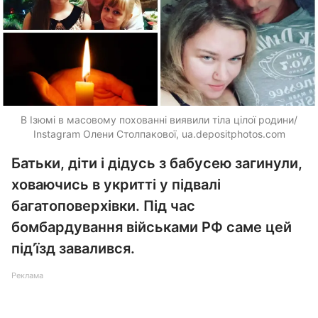
В Ізюмі в масовому похованні виявили тіла цілої родини/
Instagram Олени Столпакової,
ua.depositphotos.com
Батьки, діти і дідусь з бабусею загинули,
ховаючись в укритті у підвалі
багатоповерхівки. Під час
бомбардування військами РФ саме цей
під’їзд завалився.
Реклама