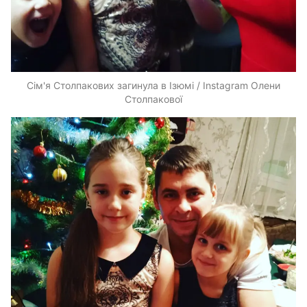
Сім'я Столпакових загинула в Ізюмі / Instagram Олени
Столпакової