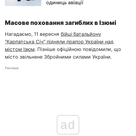
одиниць авіації
Масове поховання загиблих в Ізюмі
Нагадаємо, 11 вересня
бійці батальйону
"Карпатська Січ" підняли прапор України над
містом Ізюм
. Пізніше офіційною повідомили, що
місто звільнене Збройними силами України.
Реклама
ad