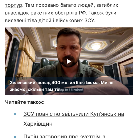
тортур
. Там поховано багато людей, загиблих
внаслідок ракетних обстрілів РФ. Також були
виявлені тіла дітей і військових ЗСУ.
Зеленський: понад 400 могил біля Ізюма. Ми не
знаємо, скільки там тіл…
Читайте також:
ЗСУ повністю звільнили Куп'янськ на
Харківщині
Путін заговорив про зустріч із