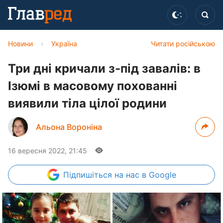
Новини
›
Україна
Читати російською
Три дні кричали з-під завалів: в
Ізюмі в масовому похованні
виявили тіла цілої родини
Альона Вороніна
16 вересня 2022, 21:45
Підпишіться
на нас в Google