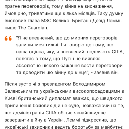
прагне
переговорів
, тому війна на виснаження,
ймовірно, триватиме ще кілька місяців. Таку думку
висловив глава МЗС Великої Британії Девід Леммі,
пише
The Guardian
.
"Я не впевнений, що до мирних переговорів
залишилися тижні. І я говорю це тому, що
наша оцінка, яку, я впевнений, поділяють США,
полягає в тому, що Путін не виявляє
абсолютно ніякого бажання вести переговори
та доводити цю війну до кінця", - заявив він.
Після зустрічі з президентом Володимиром
Зеленським та українськими високопосадовцями в
Києві британський дипломат вважає, що швидкого
припинення бойових дій не буде, незважаючи на те,
що адміністрація США обіцяє якнайшвидше
завершити війну в Україні. Леммі підкреслив, що
українські захисники ведуть боротьбу за майбутнє