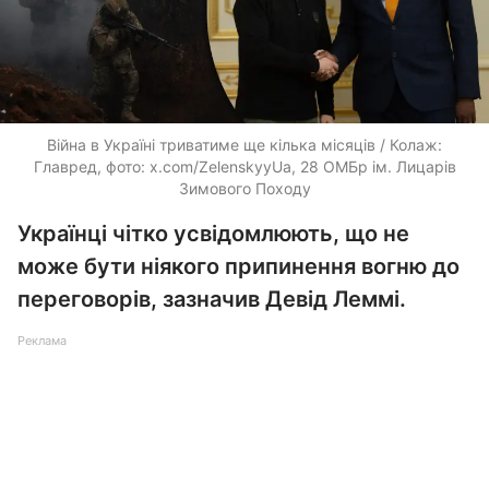
Війна в Україні триватиме ще кілька місяців / Колаж:
Главред, фото: x.com/ZelenskyyUa, 28 ОМБр ім. Лицарів
Зимового Походу
Українці чітко усвідомлюють, що не
може бути ніякого припинення вогню до
переговорів, зазначив Девід Леммі.
Реклама