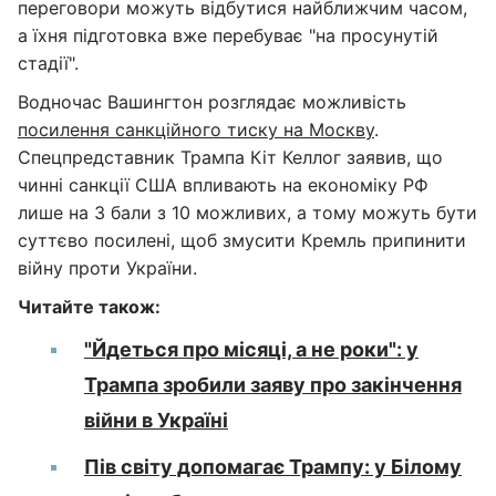
переговори можуть відбутися найближчим часом,
а їхня підготовка вже перебуває "на просунутій
стадії".
Водночас Вашингтон розглядає можливість
посилення санкційного тиску на Москву
.
Спецпредставник Трампа Кіт Келлог заявив, що
чинні санкції США впливають на економіку РФ
лише на 3 бали з 10 можливих, а тому можуть бути
суттєво посилені, щоб змусити Кремль припинити
війну проти України.
Читайте також:
"Йдеться про місяці, а не роки": у
Трампа зробили заяву про закінчення
війни в Україні
Пів світу допомагає Трампу: у Білому