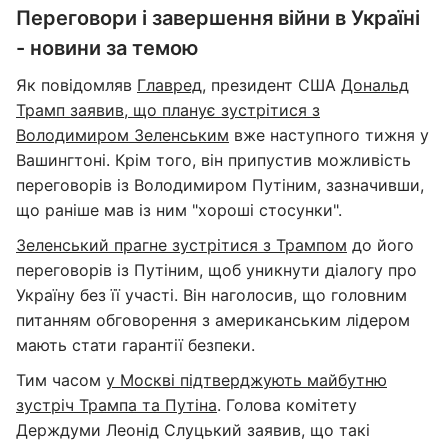
Переговори і завершення війни в Україні
- новини за темою
Як повідомляв
Главред
, президент США
Дональд
Трамп заявив, що планує зустрітися з
Володимиром Зеленським
вже наступного тижня у
Вашингтоні. Крім того, він припустив можливість
переговорів із Володимиром Путіним, зазначивши,
що раніше мав із ним "хороші стосунки".
Зеленський прагне зустрітися з Трампом
до його
переговорів із Путіним, щоб уникнути діалогу про
Україну без її участі. Він наголосив, що головним
питанням обговорення з американським лідером
мають стати гарантії безпеки.
Тим часом
у Москві підтверджують майбутню
зустріч Трампа та Путіна
. Голова комітету
Держдуми Леонід Слуцький заявив, що такі