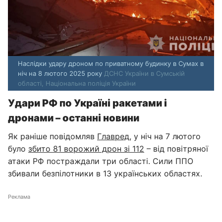
Наслідки удару дроном по приватному будинку в Сумах в
ніч на 8 лютого 2025 року
ДСНС України в Сумській
області, Національна поліція України
Удари РФ по Україні ракетами і
дронами – останні новини
Як раніше повідомляв
Главред
, у ніч на 7 лютого
було
збито 81 ворожий дрон зі 112
– від повітряної
атаки РФ постраждали три області. Сили ППО
збивали безпілотники в 13 українських областях.
Реклама