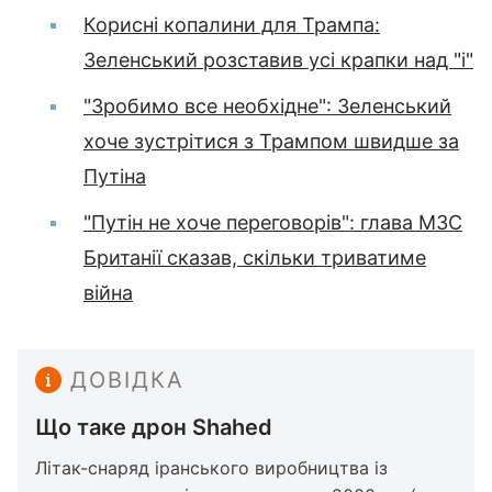
Корисні копалини для Трампа:
Зеленський розставив усі крапки над "і"
"Зробимо все необхідне": Зеленський
хоче зустрітися з Трампом швидше за
Путіна
"Путін не хоче переговорів": глава МЗС
Британії сказав, скільки триватиме
війна
ДОВІДКА
Що таке дрон Shahed
Літак-снаряд іранського виробництва із