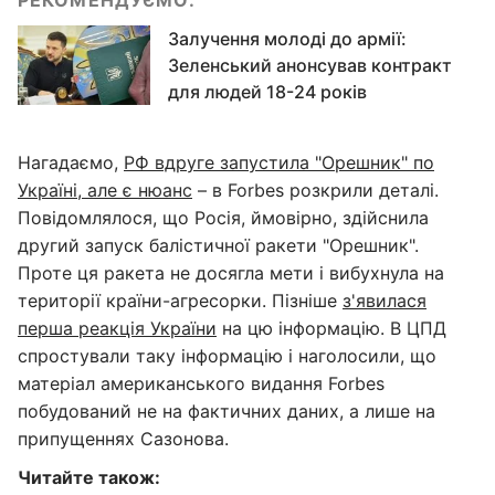
РЕКОМЕНДУЄМО:
Залучення молоді до армії:
Зеленський анонсував контракт
для людей 18-24 років
Нагадаємо,
РФ вдруге запустила "Орешник" по
Україні, але є нюанс
– в Forbes розкрили деталі.
Повідомлялося, що Росія, ймовірно, здійснила
другий запуск балістичної ракети "Орешник".
Проте ця ракета не досягла мети і вибухнула на
території країни-агресорки. Пізніше
з'явилася
перша реакція України
на цю інформацію. В ЦПД
спростували таку інформацію і наголосили, що
матеріал американського видання Forbes
побудований не на фактичних даних, а лише на
припущеннях Сазонова.
Читайте також: