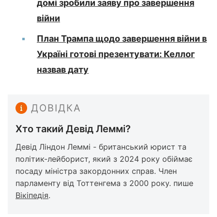
домі зробили заяву про завершення
війни
План Трампа щодо завершення війни в
Україні готові презентувати: Келлог
назвав дату
ДОВІДКА
Хто такий Девід Леммі?
Девід Ліндон Леммі - британський юрист та
політик-лейборист, який з 2024 року обіймає
посаду міністра закордонних справ. Член
парламенту від Тоттенгема з 2000 року. пише
Вікіпедія
.