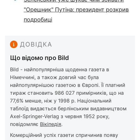
"Орешник" Путіна: президент розкрив
подробиці
ДОВІДКА
Що відомо про Bild
Bild - найпопулярніша щоденна газета в
Німеччині, а також довгий час була
найпопулярнішою газетою в Європі. Її платний
тираж становить 986 027 примірників, що на
77,6% менше, ніж у 1998 р. Національний
таблоїд видається берлінським видавництвом
Axel-Springer-Verlag з червня 1952 року,
повідомляє
Вікіпедія
.
Комерційний успіх газети спричинив появу