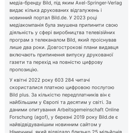
медіа-бренду Bild, під яким Axel-Springer-Verlag
видає кілька друкованих відгалужень і
новинний портал Bild.de. У 2023 році
медіакомпанія була змушена припинити свою
діяльність у сфері виробництва телевізійних
програм з телеканалом Bild, який проіснував
лише два роки. Довгострокові плани видавця
включають припинення випуску друкованої
газети та перехід на повністю цифрову
пропозицію.
У квітні 2022 року 603 284 читачі
скористалися платною цифровою послугою
Bild plus. За кількістю передплатників він є
найбільшим у Європі та десятим у світі. За
даними опитування Arbeitsgemeinschaft Online
Forschung (agof), у березні 2019 року Bild.de є
найвідвідуванішим новинним сайтом у
Німеччині, який відвідало близько 25 мільйонів