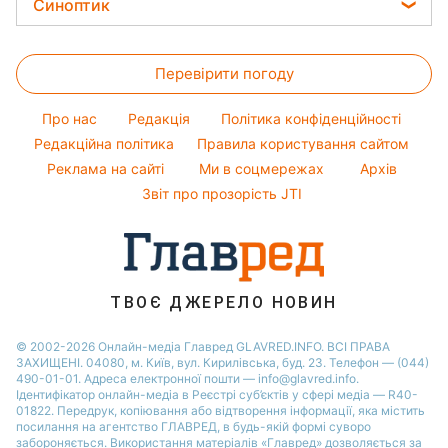
Легкі десерти
Синоптик
Новини Дніпра
Авто
Ольга Сумська
Грошова допомога
Напої
Новини Полтави
Прогноз погоди
Прання
Філіп Кіркоров
Тарифи
Святкове меню
Перевірити погоду
Магнітні бурі
Кімнатні рослини
Олена Зеленська
Курс валют
Погода на сьогодні
Ані Лорак
Про нас
Редакція
Політика конфіденційності
Погода на завтра
Редакційна політика
Правила користування сайтом
Кейт Міддлтон
Реклама на сайті
Ми в соцмережах
Архів
Пилова буря
Алла Пугачова
Звіт про прозорість JTI
ТВОЄ ДЖЕРЕЛО НОВИН
© 2002-2026 Онлайн-медіа Главред GLAVRED.INFO. ВСІ ПРАВА
ЗАХИЩЕНІ. 04080, м. Київ, вул. Кирилівська, буд. 23. Телефон — (044)
490-01-01. Адреса електронної пошти — info@glavred.info.
Ідентифікатор онлайн-медіа в Реєстрі суб’єктів у сфері медіа — R40-
01822.
Передрук, копіювання або відтворення інформації, яка містить
посилання на агентство ГЛАВРЕД, в будь-якій формi суворо
забороняється. Використання матеріалів «Главред» дозволяється за