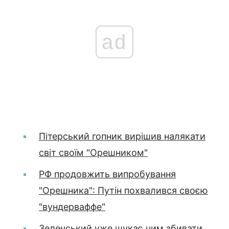
ad
Пітерський гопник вирішив налякати
світ своїм "Орешником"
РФ продовжить випробування
"Орешника": Путін похвалився своєю
"вундерваффе"
Зеленський уже шукає чим збивати