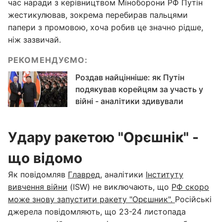
час наради з керівництвом Міноборони РФ Путін
жестикулював, зокрема перебирав пальцями
папери з промовою, хоча робив це значно рідше,
ніж зазвичай.
РЕКОМЕНДУЄМО:
Роздав найцінніше: як Путін
подякував корейцям за участь у
війні - аналітики здивували
Удару ракетою "Орєшнік" -
що відомо
Як повідомляв
Главред
, аналітики
Інституту
вивчення війни
(ISW) не виключають, що
РФ скоро
може знову запустити ракету "Орєшник".
Російські
джерела повідомляють, що 23-24 листопада