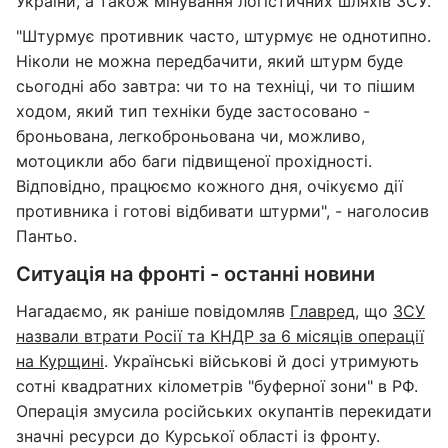
України, а також мінування логістичних шляхів ЗСУ.
"Штурмує противник часто, штурмує не однотипно.
Ніколи не можна передбачити, який штурм буде
сьогодні або завтра: чи то на техніці, чи то пішим
ходом, який тип техніки буде застосовано -
броньована, легкоброньована чи, можливо,
мотоцикли або баги підвищеної прохідності.
Відповідно, працюємо кожного дня, очікуємо дії
противника і готові відбивати штурми", - наголосив
Пантьо.
Ситуація на фронті - останні новини
Нагадаємо, як раніше повідомляв
Главред
, що
ЗСУ
назвали втрати Росії та КНДР за 6 місяців операції
на Курщині
. Українські військові й досі утримують
сотні квадратних кілометрів "буферної зони" в РФ.
Операція змусила російських окупантів перекидати
значні ресурси до Курської області із фронту.