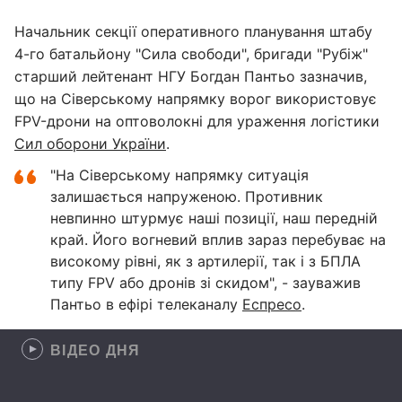
Начальник секції оперативного планування штабу
4-го батальйону "Сила свободи", бригади "Рубіж"
старший лейтенант НГУ Богдан Пантьо зазначив,
що на Сіверському напрямку ворог використовує
FPV-дрони на оптоволокні для ураження логістики
Сил оборони України
.
"На Сіверському напрямку ситуація
залишається напруженою. Противник
невпинно штурмує наші позиції, наш передній
край. Його вогневий вплив зараз перебуває на
високому рівні, як з артилерії, так і з БПЛА
типу FPV або дронів зі скидом", - зауважив
Пантьо в ефірі телеканалу
Еспресо
.
ВІДЕО ДНЯ