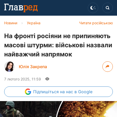
Новини
›
Україна
Читати російською
На фронті росіяни не припиняють
масові штурми: військові назвали
найважчий напрямок
Юлія Закрепа
7 лютого 2025, 11:59
Підпишіться
на нас в Google