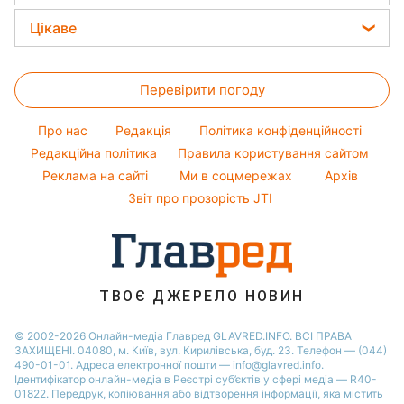
Ольга Сумська
Новини Запоріжжя
Закуски
Магнітні бурі
Цікаве
Філіп Кіркоров
Новини Львова
Салати
Погода на сьогодні
Головоломки
Олена Зеленська
Новини Дніпра
Прості страви
Перевірити погоду
Тести по картинці
Ані Лорак
Новини Тернополя
Легкі десерти
Оптичні ілюзії
Кейт Міддлтон
Новини Житомира
Про нас
Редакція
Політика конфіденційності
Напої
Народні прикмети
Алла Пугачова
Редакційна політика
Правила користування сайтом
Новини Одеси
Святкове меню
Реклама на сайті
Ми в соцмережах
Архів
Усе про шоу-бізнес
Максим Галкін
Новини Харкова
Звіт про прозорість JTI
Настя Каменських
Віталій Козловський
Потап
ТВОЄ ДЖЕРЕЛО НОВИН
© 2002-2026 Онлайн-медіа Главред GLAVRED.INFO. ВСІ ПРАВА
ЗАХИЩЕНІ. 04080, м. Київ, вул. Кирилівська, буд. 23. Телефон — (044)
490-01-01. Адреса електронної пошти — info@glavred.info.
Ідентифікатор онлайн-медіа в Реєстрі суб’єктів у сфері медіа — R40-
01822.
Передрук, копіювання або відтворення інформації, яка містить