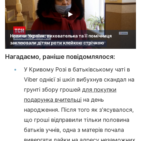
Новини України: вихователька та її помічниця
заклеювали дітям роти клейкою стрічкою
Нагадаємо, раніше повідомлялося:
У Кривому Розі в батьківському чаті в
Viber однієї зі шкіл вибухнув скандал на
грунті збору грошей
для покупки
подарунка вчительці
на день
народження. Після того як з'ясувалося,
що гроші відправили тільки половина
батьків учнів, одна з матерів почала
вивергати лайки на адресу незаможних