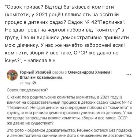
"Совок триває? Відтоді батьківські комітети
(комітети, у 2021 році!!) впливають на освітній
процес в дитячих садах? Садок № 42"Перлинка".
Не здав гроші на чергові побори від "комітету" в
групу, і вони вирішили демонстративно принизити
мою дівчинку. У нас же начебто заборонені всякі
комітети, збори й все таке, СРСР же давно не
існує?", - написав він.