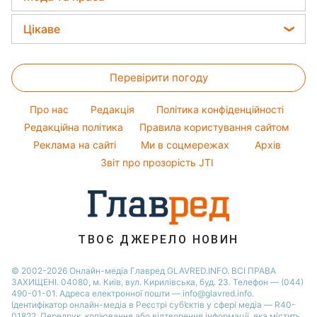
Погода на сьогодні
Святкове меню
Новини Львова
Ані Лорак
Жіночі стрижки
Погода на завтра
Цікаве
Новини Полтави
Кейт Міддлтон
Фарбування волосся
Пилова буря
Головоломки
Новини Дніпра
Алла Пугачова
Гарний манікюр
Перевірити погоду
Тести по картинці
Новини Сум
Максим Галкін
Модні помилки
Оптичні ілюзії
Новини Тернополя
Настя Каменських
Про нас
Редакція
Політика конфіденційності
Новини моди
Народні прикмети
Новини Черкаси
Редакційна політика
Правила користування сайтом
Віталій Козловський
Поради від Андре Тана
Реклама на сайті
Ми в соцмережах
Архів
Усе про шоу-бізнес
Новини Житомира
Потап
Звіт про прозорість JTI
Новини Рівного
Новини Одеси
Новини Запоріжжя
ТВОЄ ДЖЕРЕЛО НОВИН
© 2002-2026 Онлайн-медіа Главред GLAVRED.INFO. ВСІ ПРАВА
ЗАХИЩЕНІ. 04080, м. Київ, вул. Кирилівська, буд. 23. Телефон — (044)
490-01-01. Адреса електронної пошти — info@glavred.info.
Ідентифікатор онлайн-медіа в Реєстрі суб’єктів у сфері медіа — R40-
01822.
Передрук, копіювання або відтворення інформації, яка містить