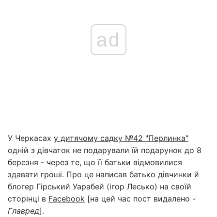
ad
У Черкасах
у дитячому садку №42 "Перлинка"
одній з дівчаток не подарували їй подарунок до 8
березня - через те, що її батьки відмовилися
здавати гроші. Про це написав батько дівчинки й
блогер Гірський Уарабей (ігор Лесько) на своїй
сторінці в
Facebook
[на цей час пост видалено -
Главред
].