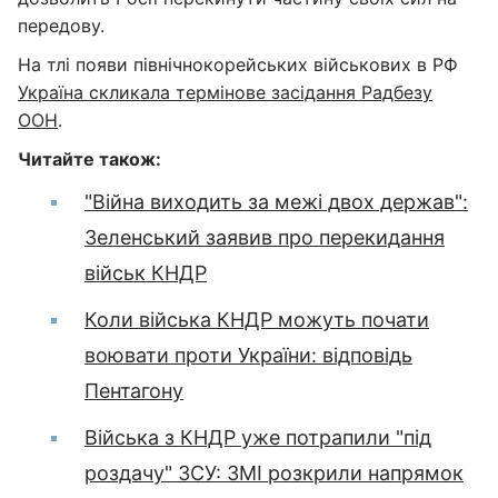
передову.
На тлі появи північнокорейських військових в РФ
Україна скликала термінове засідання Радбезу
ООН
.
Читайте також:
"Війна виходить за межі двох держав":
Зеленський заявив про перекидання
військ КНДР
Коли війська КНДР можуть почати
воювати проти України: відповідь
Пентагону
Війська з КНДР уже потрапили "під
роздачу" ЗСУ: ЗМІ розкрили напрямок