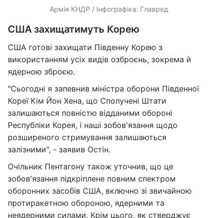
Армія КНДР / Інфографіка: Главред
США захищатимуть Корею
США готові захищати Південну Корею з
використанням усіх видів озброєнь, зокрема й
ядерною зброєю.
"Сьогодні я запевнив міністра оборони Південної
Кореї Кім Йон Хена, що Сполучені Штати
залишаються повністю відданими обороні
Республіки Корея, і наші зобов'язання щодо
розширеного стримування залишаються
залізними", - заявив Остін.
Очільник Пентагону також уточнив, що це
зобов'язання підкріплене повним спектром
оборонних засобів США, включно зі звичайною
протиракетною обороною, ядерними та
неядерними силами. Крім цього, як стверджує