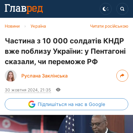
Новини
›
Україна
Читати російською
Частина з 10 000 солдатів КНДР
вже поблизу України: у Пентагоні
сказали, чи переможе РФ
Руслана Заклінська
30 жовтня 2024, 21:35
Підпишіться
на нас в Google