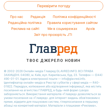
Кейт Міддлтон
Новини Житомира
Оптичні ілюзії
Фарбування волосся
Перевірити погоду
Салати
Алла Пугачова
Новини Одеси
Народні прикмети
Прості страви
Максим Галкін
Про нас
Редакція
Політика конфіденційності
Усе про шоу-бізнес
Легкі десерти
Настя Каменських
Редакційна політика
Правила користування сайтом
Реклама на сайті
Ми в соцмережах
Архів
Напої
Віталій Козловський
Звіт про прозорість JTI
Святкове меню
Потап
Софія Ротару
Ольга Сумська
ТВОЄ ДЖЕРЕЛО НОВИН
© 2002-2026 Онлайн-медіа Главред GLAVRED.INFO. ВСІ ПРАВА
ЗАХИЩЕНІ. 04080, м. Київ, вул. Кирилівська, буд. 23. Телефон — (044)
490-01-01. Адреса електронної пошти — info@glavred.info.
Ідентифікатор онлайн-медіа в Реєстрі суб’єктів у сфері медіа — R40-
01822.
Передрук, копіювання або відтворення інформації, яка містить
посилання на агентство ГЛАВРЕД, в будь-якій формi суворо
забороняється. Використання матеріалів «Главред» дозволяється за
умови посилання на «Главред». для інтернет-видань обов’язковим є
пряме, відкрите для пошукових систем, гіперпосилання в першому
абзаці на конкретний матеріал. Матеріали з плашками «Реклама»,