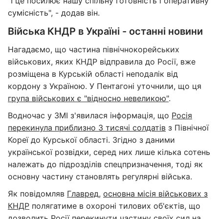
"І це посилює нашу спільну готовність і оперативну
сумісність", - додав він.
Війська КНДР в Україні - останні новини
Нагадаємо, що частина північнокорейських
військових, яких КНДР відправила до Росії, вже
розміщена в Курській області неподалік від
кордону з Україною. У Пентагоні уточнили, що ця
група військових є "відносно невеликою"
.
Водночас у ЗМІ з'явилася інформація, що
Росія
перекинула приблизно 3 тисячі солдатів
з Північної
Кореї до Курської області. Згідно з даними
української розвідки, серед них лише кілька сотень
належать до підрозділів спецпризначення, тоді як
основну частину становлять регулярні війська.
Як повідомляв
Главред
,
основна місія військових з
КНДР
полягатиме в охороні тилових об'єктів, що
дозволить Росії перекинути частину своїх сил на