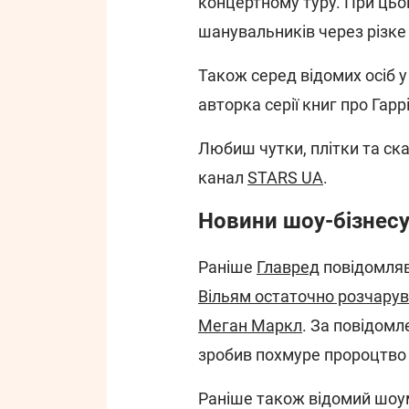
концертному туру. При цьо
шанувальників через різке 
Також серед відомих осіб у
авторка серії книг про Гар
Любиш чутки, плітки та ска
канал
STARS UA
.
Новини шоу-бізнесу в
Раніше
Главред
повідомляв
Вільям остаточно розчарува
Меган Маркл
. За повідом
зробив похмуре пророцтво
Раніше також відомий шоум