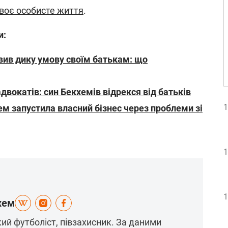
своє особисте життя
.
и:
вив дику умову своїм батькам: що
двокатів: син Бекхемів відрекся від батьків
1
ем запустила власний бізнес через проблеми зі
1
1
хем
кий футболіст, півзахисник. За даними