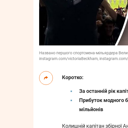
Названо першого спортсмена-мільярдера Велико
instagram.com/victoriaBeckham, instagram.co
Коротко:
За останній рік капі
Прибуток модного б
мільйонів
Колишній капітан збірної Ан