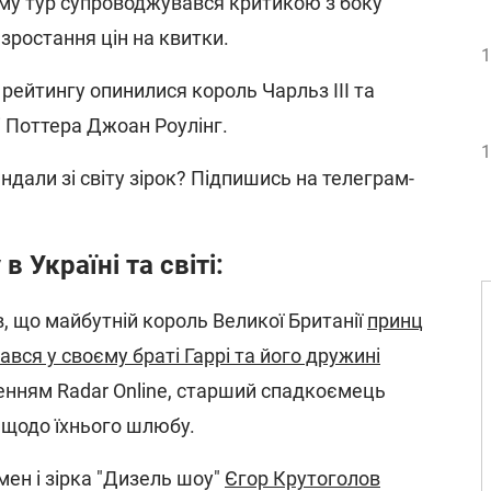
му тур супроводжувався критикою з боку
зростання цін на квитки.
1
 рейтингу опинилися король Чарльз III та
рі Поттера Джоан Роулінг.
1
ндали зі світу зірок? Підпишись на телеграм-
 Україні та світі:
, що майбутній король Великої Британії
принц
вся у своєму браті Гаррі та його дружині
ленням Radar Online, старший спадкоємець
 щодо їхнього шлюбу.
ен і зірка "Дизель шоу"
Єгор Крутоголов