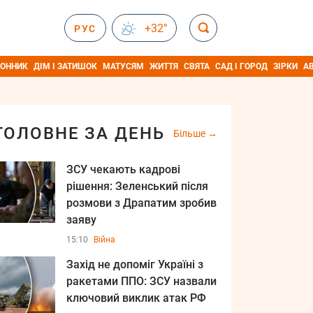
+32°
РУС
ОННИК
ДІМ І ЗАТИШОК
МАТУСЯМ
ЖИТТЯ
СВЯТА
САД І ГОРОД
ЗІРКИ
А
ГОЛОВНЕ ЗА ДЕНЬ
Більше
ЗСУ чекають кадрові
рішення: Зеленський після
розмови з Драпатим зробив
заяву
15:10
Війна
Захід не допоміг Україні з
ракетами ППО: ЗСУ назвали
ключовий виклик атак РФ