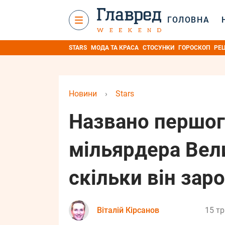
ГОЛОВНА
STARS
МОДА ТА КРАСА
СТОСУНКИ
ГОРОСКОП
РЕ
Новини
›
Stars
Названо першог
мільярдера Вели
скільки він зар
Віталій Кірсанов
15 тр