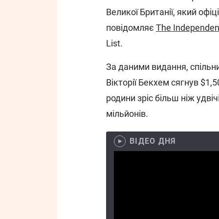
Великої Британії, який офі
повідомляє
The Independen
List.
За даними видання, спільн
Вікторії Бекхем сягнув $1,5
родини зріс більш ніж удвіч
мільйонів.
ВІДЕО ДНЯ