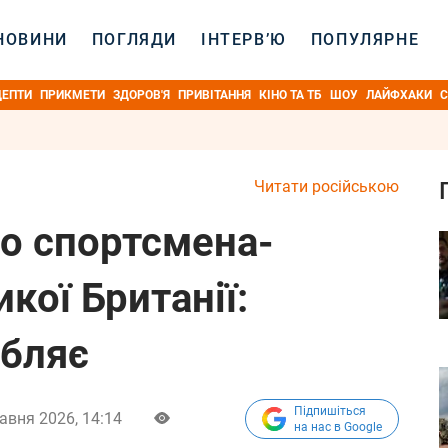
НОВИНИ
ПОГЛЯДИ
ІНТЕРВ’Ю
ПОПУЛЯРНЕ
ЦЕПТИ
ПРИКМЕТИ
ЗДОРОВ'Я
ПРИВІТАННЯ
КІНО ТА ТБ
ШОУ
ЛАЙФХАКИ
С
Читати російською
о спортсмена-
кої Британії:
обляє
Підпишіться
авня 2026, 14:14
на нас в Google