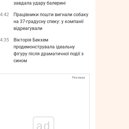
завдала удару балерині
4:42
Працівники пошти вигнали собаку
на 37-градусну спеку: у компанії
відреагували
4:35
Вікторія Бекхем
продемонструвала ідеальну
фігуру після драматичної події з
сином
Реклама
ad