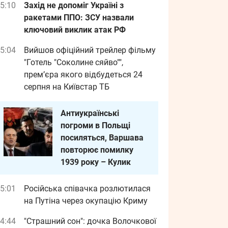
5:10
Захід не допоміг Україні з
ракетами ППО: ЗСУ назвали
ключовий виклик атак РФ
5:04
Вийшов офіційний трейлер фільму
"Готель "Соколине сяйво"",
прем’єра якого відбудеться 24
серпня на Київстар ТБ
Антиукраїнські
погроми в Польщі
посиляться, Варшава
повторює помилку
1939 року – Кулик
5:01
Російська співачка розлютилася
на Путіна через окупацію Криму
4:44
"Страшний сон": дочка Волочкової