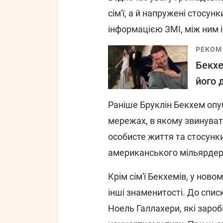
сім'ї, а й напружені стосун
інформацією ЗМІ, між ним 
РЕКОМ
Бекхе
його 
Раніше Бруклін Бекхем опу
мережах, в якому звинувати
особисте життя та стосун
американського мільярдер
Крім сім'ї Бекхемів, у нов
інші знаменитості. До спис
Ноель Галлахери, які зароб