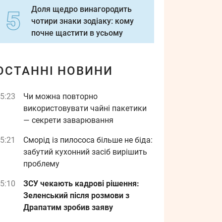
Доля щедро винагородить
чотири знаки зодіаку: кому
почне щастити в усьому
ОСТАННІ НОВИНИ
5:23
Чи можна повторно
використовувати чайні пакетики
— секрети заварювання
5:21
Сморід із пилососа більше не біда:
забутий кухонний засіб вирішить
проблему
5:10
ЗСУ чекають кадрові рішення:
Зеленський після розмови з
Драпатим зробив заяву