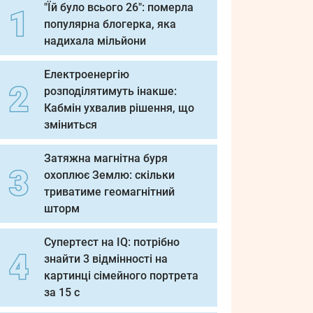
"Їй було всього 26": померла
популярна блогерка, яка
надихала мільйони
Електроенергію
розподілятимуть інакше:
Кабмін ухвалив рішення, що
зміниться
Затяжна магнітна буря
охоплює Землю: скільки
триватиме геомагнітний
шторм
Супертест на IQ: потрібно
знайти 3 відмінності на
картинці сімейного портрета
за 15 с