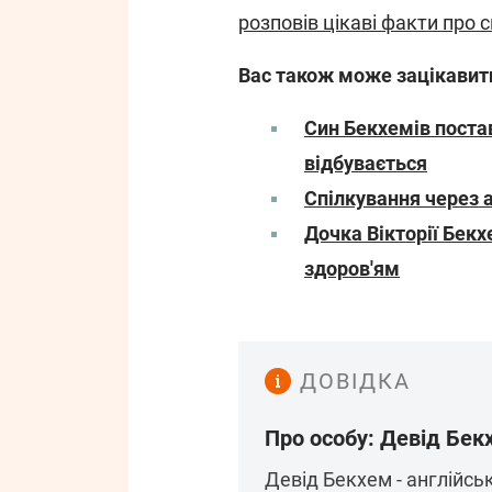
розповів цікаві факти про 
Вас також може зацікавит
Син Бекхемів поста
відбувається
Спілкування через а
Дочка Вікторії Бекх
здоров'ям
ДОВІДКА
Про особу: Девід Бек
Девід Бекхем - англійсь