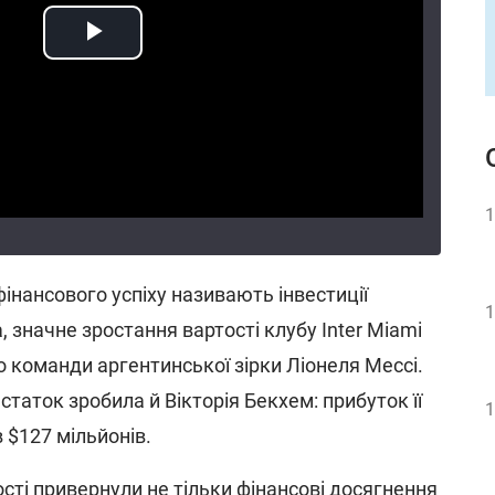
1
інансового успіху називають інвестиції
1
 значне зростання вартості клубу Inter Miami
о команди аргентинської зірки Ліонеля Мессі.
статок зробила й Вікторія Бекхем: прибуток її
1
$127 мільйонів.
сті привернули не тільки фінансові досягнення