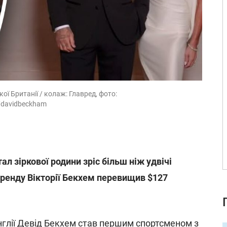
ї Британії / колаж: Главред, фото:
m/davidbeckham
тал зіркової родини зріс більш ніж удвічі
ренду Вікторії Бекхем перевищив $127
глії
Девід Бекхем
став першим спортсменом з