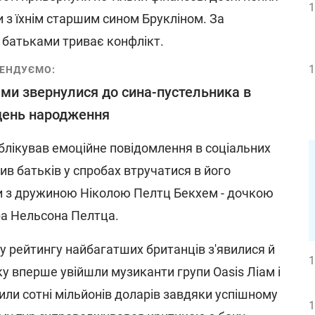
1
ки з їхнім старшим сином Брукліном. За
і батьками триває конфлікт.
1
ЕНДУЄМО:
ми звернулися до сина-пустельника в
день народження
блікував емоційне повідомлення в соціальних
в батьків у спробах втручатися в його
ки з дружиною Ніколою Пелтц Бекхем - дочкою
а Нельсона Пелтца.
ому рейтингу найбагатших британців з'явилися й
1
ку вперше увійшли музиканти групи Oasis Ліам і
или сотні мільйонів доларів завдяки успішному
1