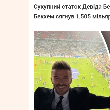
Сукупний статок Девіда Бе
Бекхем сягнув 1,505 мілья