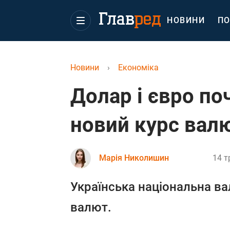
НОВИНИ
ПО
Новини
›
Економіка
Долар і євро п
новий курс валю
Марія Николишин
14 т
Українська національна в
валют.