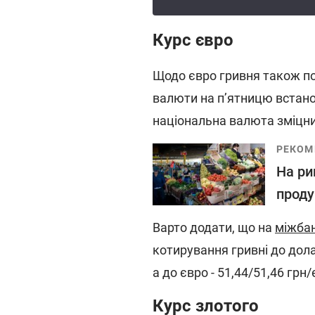
Курс євро
Щодо євро гривня також по
валюти на п’ятницю встанов
національна валюта зміцни
РЕКОМ
На ри
проду
Варто додати, що на
міжба
котирування гривні до дола
а до євро - 51,44/51,46 грн/
Курс злотого