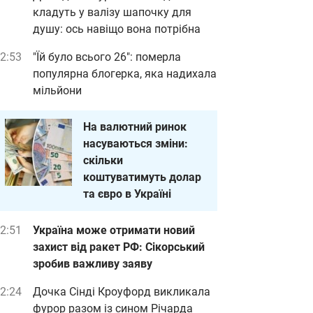
кладуть у валізу шапочку для
душу: ось навіщо вона потрібна
2:53
"Їй було всього 26": померла
популярна блогерка, яка надихала
мільйони
На валютний ринок
насуваються зміни:
скільки
коштуватимуть долар
та євро в Україні
2:51
Україна може отримати новий
захист від ракет РФ: Сікорський
зробив важливу заяву
2:24
Дочка Сінді Кроуфорд викликала
фурор разом із сином Річарда