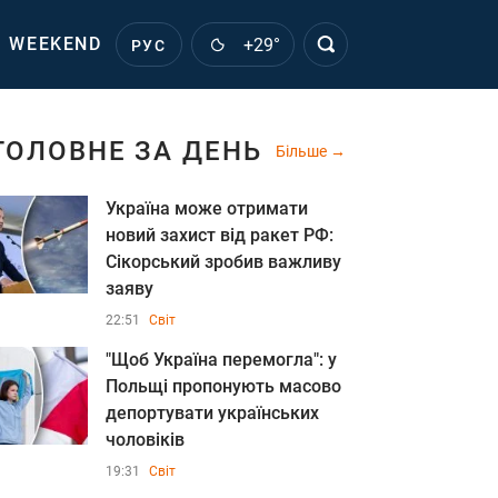
WEEKEND
+29°
РУС
ГОЛОВНЕ ЗА ДЕНЬ
Більше
Україна може отримати
новий захист від ракет РФ:
Сікорський зробив важливу
заяву
22:51
Світ
"Щоб Україна перемогла": у
Польщі пропонують масово
депортувати українських
чоловіків
19:31
Світ