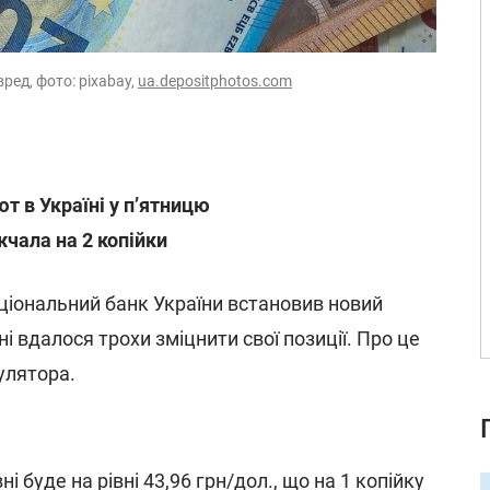
вред, фото: pixabay,
ua.depositphotos.com
т в Україні у п’ятницю
чала на 2 копійки
аціональний банк України встановив новий
вні вдалося трохи зміцнити свої позиції. Про це
улятора.
і буде на рівні 43,96 грн/дол., що на 1 копійку