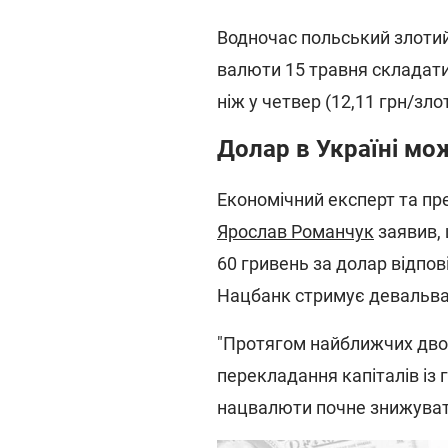
Водночас польський злотий 
валюти 15 травня складатим
ніж у четвер (12,11 грн/зло
Долар в Україні м
Економічний експерт та пр
Ярослав Романчук
заявив, 
60 гривень за долар відпов
Нацбанк стримує девальва
"Протягом найближчих двох
перекладання капіталів із г
нацвалюти почне знижуватис