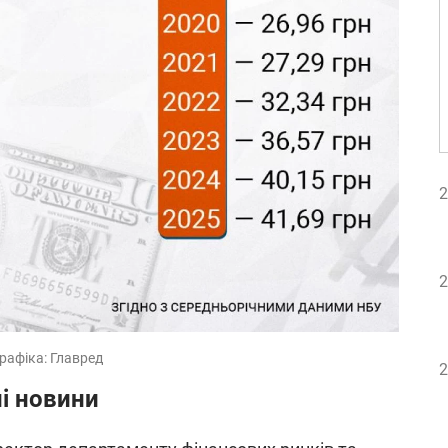
2
2
рафіка: Главред
2
ні новини