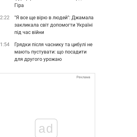
Гіра
2:22
"Я все ще вірю в людей": Джамала
закликала світ допомогти Україні
під час війни
1:54
Грядки після часнику та цибулі не
мають пустувати: що посадити
для другого урожаю
Реклама
ad