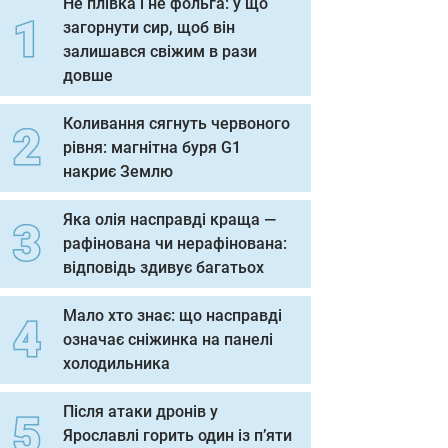
Не плівка і не фольга: у що
загорнути сир, щоб він
залишався свіжим в рази
довше
Коливання сягнуть червоного
рівня: магнітна буря G1
накриє Землю
Яка олія насправді краща —
рафінована чи нерафінована:
відповідь здивує багатьох
Мало хто знає: що насправді
означає сніжинка на панелі
холодильника
Після атаки дронів у
Ярославлі горить один із п’яти