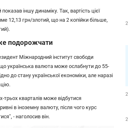
показав іншу динаміку. Так, вартість цієї
е 12,13 грн/злотий, що на 2 копійки більше,
2
тий).
оже подорожчати
езидент Міжнародний інститут свободи
що українська валюта може ослабнути до 55-
ідно до стану української економіки, але наразі
цію.
2
-трьох кварталів може відбутися
ривні в іноземну валюту, після чого курс
я", - наголосив він.
2