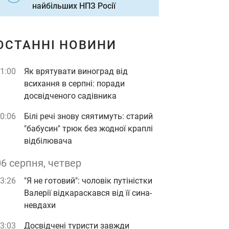
найбільших НПЗ Росії
ОСТАННІ НОВИНИ
1:00
Як врятувати виноград від
всихання в серпні: поради
досвідченого садівника
0:06
Білі речі знову сяятимуть: старий
"бабусин" трюк без жодної краплі
відбілювача
06 серпня, четвер
3:26
"Я не готовий": чоловік путіністки
Валерії відкараскався від її сина-
невдахи
3:03
Досвідчені туристи завжди