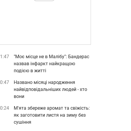
1:47
"Моє місце не в Малібу": Бандерас
назвав інфаркт найкращою
подією в житті
0:47
Названо місяці народження
найвідповідальніших людей - хто
вони
0:24
М'ята збереже аромат та свіжість:
як заготовити листя на зиму без
сушіння