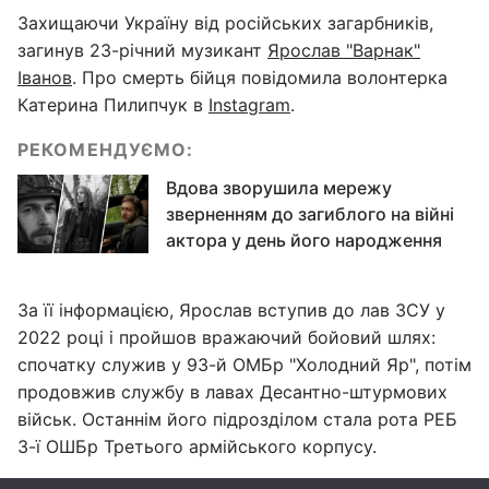
Захищаючи Україну від російських загарбників,
загинув 23-річний музикант
Ярослав "Варнак"
Іванов
. Про смерть бійця повідомила волонтерка
Катерина Пилипчук в
Instagram
.
РЕКОМЕНДУЄМО:
Вдова зворушила мережу
зверненням до загиблого на війні
актора у день його народження
За її інформацією, Ярослав вступив до лав ЗСУ у
2022 році і пройшов вражаючий бойовий шлях:
спочатку служив у 93-й ОМБр "Холодний Яр", потім
продовжив службу в лавах Десантно-штурмових
військ. Останнім його підрозділом стала рота РЕБ
3-ї ОШБр Третього армійського корпусу.