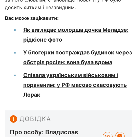
досить хитким і незавидним.
Вас може зацікавити:
Як виглядає молодша дочка Меладзе:
рідкісне фото
У блогерки постраждав будинок через
обстріл росіян: вона була вдома
Співала українським військовим і
пораненим: у РФ масово скасовують
Лорак
ДОВІДКА
Про особу: Владислав