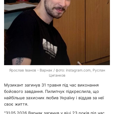
Ярослав Іванов - Варнак / фото: instagram.com, Руслан
Циганков
Музикант загинув 31 травня під час виконання
бойового завдання. Пилипчук підкреслила, що
найбільше захисник любив Україну і віддав за неї
своє життя.
"31.05.2026 Варнак загинув у віці 23 років під час