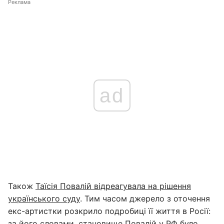
Реклама
ad
Також
Таїсія Повалій відреагувала на рішення
українського суду
. Тим часом джерело з оточення
екс-артистки розкрило подробиці її життя в Росії:
за його словами, становище Повалій у РФ було