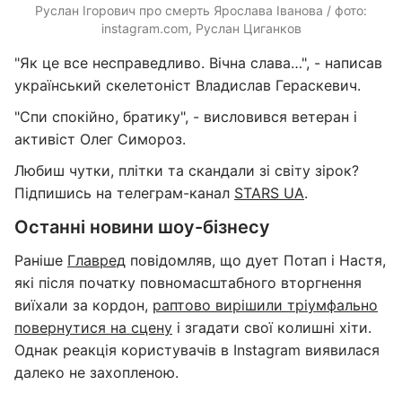
Руслан Ігорович про смерть Ярослава Іванова / фото:
instagram.com, Руслан Циганков
"Як це все несправедливо. Вічна слава…", - написав
український скелетоніст Владислав Гераскевич.
"Спи спокійно, братику", - висловився ветеран і
активіст Олег Симороз.
Любиш чутки, плітки та скандали зі світу зірок?
Підпишись на телеграм-канал
STARS UA
.
Останні новини шоу-бізнесу
Раніше
Главред
повідомляв, що дует Потап і Настя,
які після початку повномасштабного вторгнення
виїхали за кордон,
раптово вирішили тріумфально
повернутися на сцену
і згадати свої колишні хіти.
Однак реакція користувачів в Instagram виявилася
далеко не захопленою.