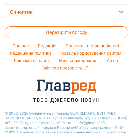
Авто
Гарний манікюр
Новини Житомира
Грошова допомога
Народні прикмети
Кейт Міддлтон
Закуски
Прання
Синоптик
Новини Черкаси
Тарифи
Алла Пугачова
Салати
Кімнатні рослини
Новини Одеси
Прогноз погоди
Курс валют
Максим Галкін
Прості страви
Перевірити погоду
Магнітні бурі
Настя Каменських
Легкі десерти
Погода на сьогодні
Про нас
Редакція
Політика конфіденційності
Напої
Погода на завтра
Редакційна політика
Правила користування сайтом
Святкове меню
Реклама на сайті
Ми в соцмережах
Архів
Пилова буря
Звіт про прозорість JTI
ТВОЄ ДЖЕРЕЛО НОВИН
© 2002-2026 Онлайн-медіа Главред GLAVRED.INFO. ВСІ ПРАВА
ЗАХИЩЕНІ. 04080, м. Київ, вул. Кирилівська, буд. 23. Телефон — (044)
490-01-01. Адреса електронної пошти — info@glavred.info.
Ідентифікатор онлайн-медіа в Реєстрі суб’єктів у сфері медіа — R40-
01822.
Передрук, копіювання або відтворення інформації, яка містить