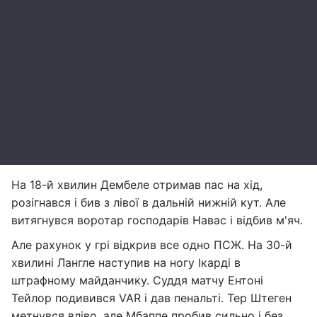
На 18-й хвилин Дембеле отримав пас на хід,
розігнався і бив з лівої в дальній нижній кут. Але
витягнувся воротар господарів Навас і відбив м'яч.
Але рахунок у грі відкрив все одно ПСЖ. На 30-й
хвилині Лангле наступив на ногу Ікарді в
штрафному майданчику. Суддя матчу Ентоні
Тейлор подивився VAR і дав пенальті. Тер Штеген
метнувся вліво, але Мбаппе пробив сильно і без