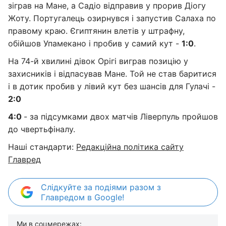
зіграв на Мане, а Садіо відправив у прорив Діогу
Жоту. Португалець озирнувся і запустив Салаха по
правому краю. Єгиптянин влетів у штрафну,
обійшов Упамекано і пробив у самий кут -
1:0
.
На 74-й хвилині дівок Орігі виграв позицію у
захисників і відпасував Мане. Той не став баритися
і в дотик пробив у лівий кут без шансів для Гулачі -
2:0
4:0
- за підсумками двох матчів Ліверпуль пройшов
до чвертьфіналу.
Наші стандарти:
Редакційна політика сайту
Главред
Слідкуйте за подіями разом з
Главредом в Google!
Ми в соцмережах: