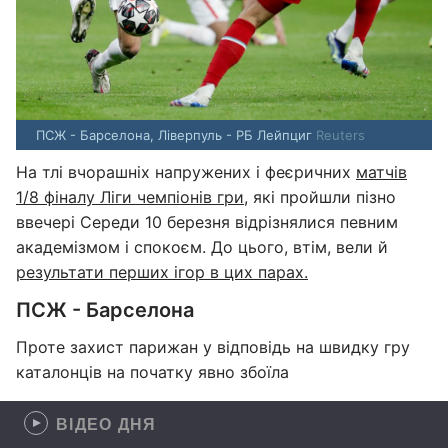
ПСЖ - Барселона, Ліверпуль - РБ Лейпциг
Reuters
На тлі вчорашніх напружених і феєричних
матчів
1/8 фіналу Ліги чемпіонів гри
, які пройшли пізно
ввечері Середи 10 березня відрізнялися певним
академізмом і спокоєм. До цього, втім, вели й
результати перших ігор в цих парах.
ПСЖ - Барселона
Проте захист парижан у відповідь на швидку гру
каталонців на початку явно збоїла
ВІДЕО ДНЯ