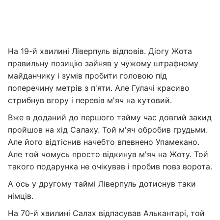
На 19-й хвилині Ліверпуль відповів. Діогу Жота
правильну позицію зайняв у чужому штрафному
майданчику і зумів пробити головою під
поперечину метрів з п'яти. Але Гулачі красиво
стрибнув вгору і перевів м'яч на кутовий.
Вже в доданий до першого тайму час довгий закид
пройшов на хід Салаху. Той м'яч обробив грудьми.
Але його відтіснив начебто впевнено Упамекано.
Але той чомусь просто відкинув м'яч на Жоту. Той
такого подарунка не очікував і пробив повз ворота.
А ось у другому таймі Ліверпуль дотиснув таки
німців.
На 70-й хвилині Салах відпасував Алькантарі, той