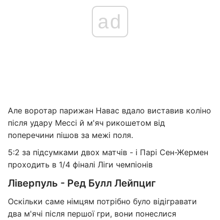
ad
Але воротар парижан Навас вдало виставив коліно
після удару Мессі й м'яч рикошетом від
поперечини пішов за межі поля.
5:2 за підсумками двох матчів - і Парі Сен-Жермен
проходить в 1/4 фіналі Ліги чемпіонів
Ліверпуль - Ред Булл Лейпциг
Оскільки саме німцям потрібно було відігравати
два м'ячі після першої гри, вони понеслися