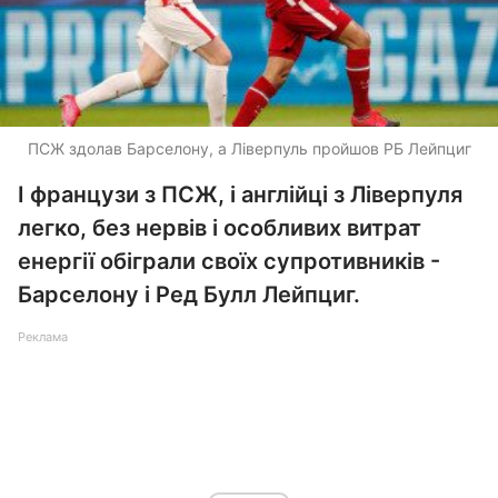
ПСЖ здолав Барселону, а Ліверпуль пройшов РБ Лейпциг
І французи з ПСЖ, і англійці з Ліверпуля
легко, без нервів і особливих витрат
енергії обіграли своїх супротивників -
Барселону і Ред Булл Лейпциг.
Реклама