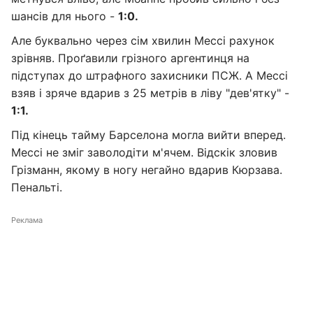
шансів для нього -
1:0.
Але буквально через сім хвилин Мессі рахунок
зрівняв. Проґавили грізного аргентинця на
підступах до штрафного захисники ПСЖ. А Мессі
взяв і зряче вдарив з 25 метрів в ліву "дев'ятку" -
1:1.
Під кінець тайму Барселона могла вийти вперед.
Мессі не зміг заволодіти м'ячем. Відскік зловив
Грізманн, якому в ногу негайно вдарив Кюрзава.
Пенальті.
Реклама