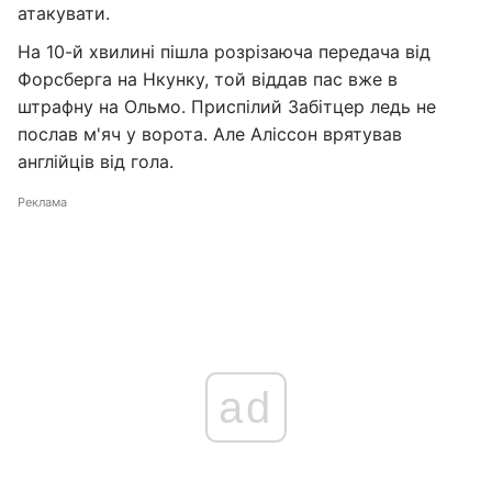
атакувати.
На 10-й хвилині пішла розрізаюча передача від
Форсберга на Нкунку, той віддав пас вже в
штрафну на Ольмо. Приспілий Забітцер ледь не
послав м'яч у ворота. Але Аліссон врятував
англійців від гола.
Реклама
ad