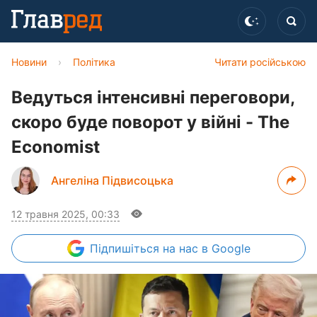
Новини
›
Політика
Читати російською
Ведуться інтенсивні переговори,
скоро буде поворот у війні - The
Economist
Ангеліна Підвисоцька
12 травня 2025, 00:33
Підпишіться
на нас в Google