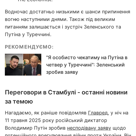
Водночас достатньо низькими є шанси припинення
вогню наступними днями. Також під великим
питанням залишається і зустріч Зеленського та
Путіна у Туреччині.
РЕКОМЕНДУЄМО:
"Я особисто чекатиму на Путіна в
четвер у Туреччині": Зеленський
зробив заяву
Переговори в Стамбулі - останні новини
за темою
Нагадаємо, як раніше повідомляв
Главред,
у ніч на
11 травня 2025 року російський диктатор
Володимир Путін зробив
несподівану заяву
щодо
потенційного врегулювання війни проти України. Він