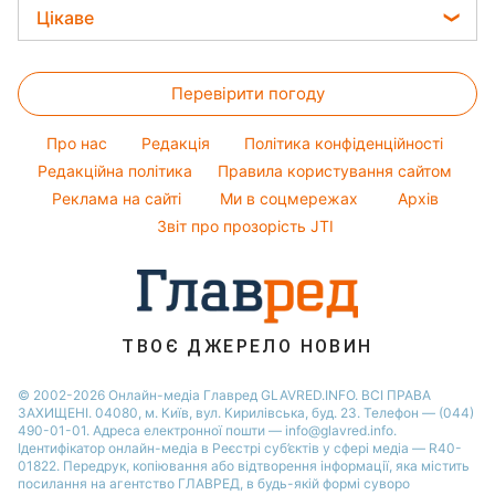
Усе про сало
Максим Галкін
Новини Харкова
Ціни на продукти
Цікаве
Гарний манікюр
Настя Каменських
Новини Полтави
Головоломки
Модні помилки
Віталій Козловський
Новини Львова
Перевірити погоду
Тести по картинці
Новини моди
Потап
Новини Сум
Оптичні ілюзії
Поради від Андре Тана
Про нас
Редакція
Політика конфіденційності
Новини Дніпра
Народні прикмети
Редакційна політика
Правила користування сайтом
Новини Черкаси
Реклама на сайті
Ми в соцмережах
Архів
Усе про шоу-бізнес
Новини Тернополя
Звіт про прозорість JTI
Новини Рівного
Новини Житомира
Новини Запоріжжя
ТВОЄ ДЖЕРЕЛО НОВИН
Новини Одеси
© 2002-2026 Онлайн-медіа Главред GLAVRED.INFO. ВСІ ПРАВА
ЗАХИЩЕНІ. 04080, м. Київ, вул. Кирилівська, буд. 23. Телефон — (044)
490-01-01. Адреса електронної пошти — info@glavred.info.
Ідентифікатор онлайн-медіа в Реєстрі суб’єктів у сфері медіа — R40-
01822.
Передрук, копіювання або відтворення інформації, яка містить
посилання на агентство ГЛАВРЕД, в будь-якій формi суворо