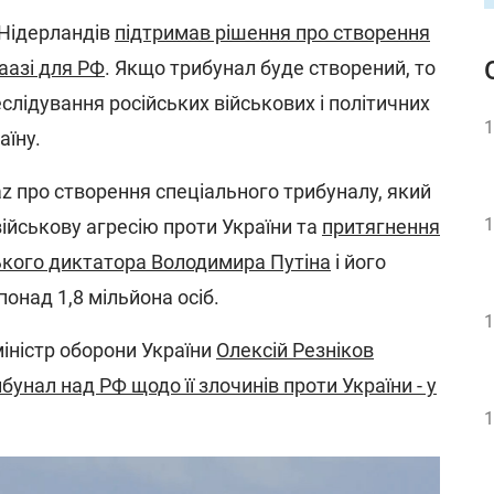
Нідерландів
підтримав рішення про створення
аазі для РФ
. Якщо трибунал буде створений, то
лідування російських військових і політичних
1
аїну.
z про створення спеціального трибуналу, який
1
ійськову агресію проти України та
притягнення
ського диктатора Володимира Путіна
і його
понад 1,8 мільйона осіб.
1
іністр оборони України
Олексій Резніков
унал над РФ щодо її злочинів проти України - у
1