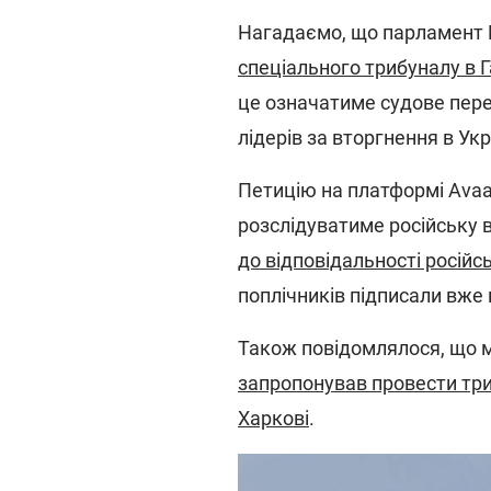
Нагадаємо, що парламент 
спеціального трибуналу в Г
це означатиме судове перес
лідерів за вторгнення в Укр
Петицію на платформі Avaa
розслідуватиме російську в
до відповідальності росій
поплічників підписали вже 
Також повідомлялося, що м
запропонував провести триб
Харкові
.