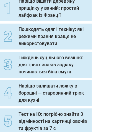
Навіщо вішати дерев'яну
прищіпку у ванній: простий
лайфхак із Франції
Пошкодять одяг і техніку: які
режими прання краще не
використовувати
Тиждень суцільного везіння:
для трьох знаків зодіаку
починається біла смуга
Навіщо залишати ложку в
борошні — старовинний трюк
для кухні
Тест на IQ: потрібно знайти 3
відмінності на картинці овочів
та фруктів за 7 с