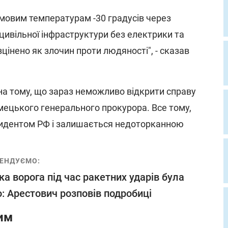
мовим температурам -30 градусів через
ивільної інфраструктури без електрики та
цінено як злочин проти людяності", - сказав
на тому, що зараз неможливо відкрити справу
німецького генерального прокурора. Все тому,
зидентом РФ і залишається недоторканною
ЕНДУЄМО:
ка ворога під час ракетних ударів була
: Арестович розповів подробиці
им