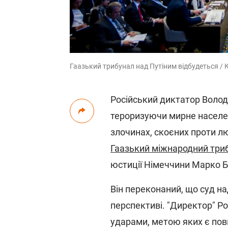
Гаазький трибунал над Путіним відбудеться / 
Російський диктатор Волод
тероризуючи мирне населен
злочинах, скоєних проти л
Гаазький міжнародний три
юстиції Німеччини Марко 
Він переконаний, що суд на
перспективі. "Директор" Ро
ударами, метою яких є пов