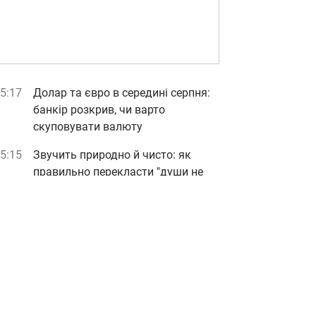
5:17
Долар та євро в середині серпня:
банкір розкрив, чи варто
скуповувати валюту
5:15
Звучить природно й чисто: як
правильно перекласти "души не
чаять"
5:11
Крутіше "Шуби": рецепт дуже
смачного салату "Пальто" за 15
хвилин
5:03
"У нас є домовленості":
Зеленський заявив про прорив у
постачанні ракет до Patriot