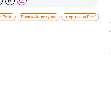
 Путін
Гаазький трибунал
вторгнення Росії
1
1
1
1