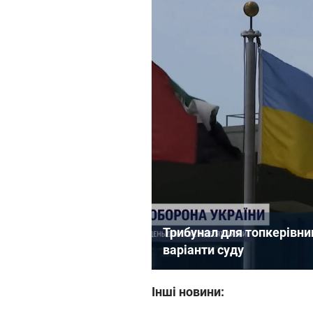
Трибунал для топкерівни
варіанти суду
Інші новини: