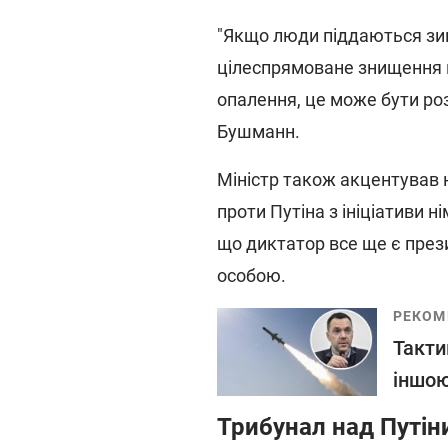
"Якщо люди піддаються зи
цілеспрямоване знищення ц
опалення, це може бути роз
Бушманн.
Міністр також акцентував 
проти Путіна з ініціативи 
що диктатор все ще є пре
особою.
РЕКОМ
Такти
іншою
Трибунал над Путін