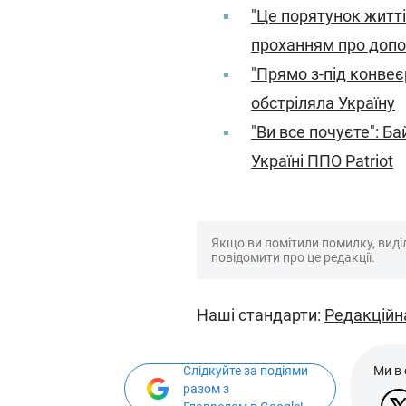
"Це порятунок житті
проханням про доп
"Прямо з-під конвеє
обстріляла Україну
"Ви все почуєте": Б
Україні ППО Patriot
Якщо ви помітили помилку, виділі
повідомити про це редакції.
Наші стандарти:
Редакційн
Слідкуйте за подіями
Ми в
разом з