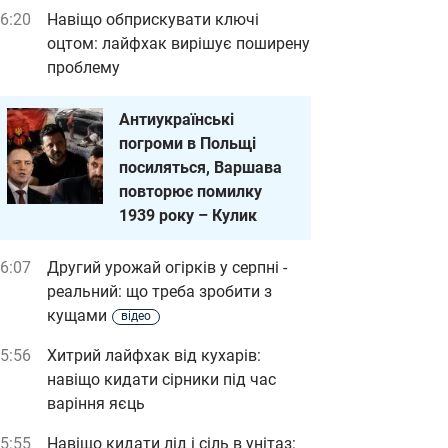
6:20
Навіщо обприскувати ключі
оцтом: лайфхак вирішує поширену
проблему
Антиукраїнські
погроми в Польщі
посиляться, Варшава
повторює помилку
1939 року – Кулик
6:07
Другий урожай огірків у серпні -
реальний: що треба зробити з
кущами
відео
5:56
Хитрий лайфхак від кухарів:
навіщо кидати сірники під час
варіння яєць
5:55
Навіщо кидати лід і сіль в унітаз: