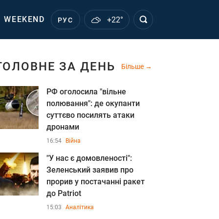
WEEKEND
+22°
РУС
ГОЛОВНЕ ЗА ДЕНЬ
Більше
РФ оголосила "вільне
полювання": де окупанти
суттєво посилять атаки
дронами
16:54
Війна
"У нас є домовленості":
Зеленський заявив про
прорив у постачанні ракет
до Patriot
15:03
Аналітика