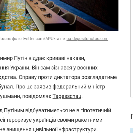
Колаж фото twitter.com/APUkraine,
ua.depositphotos.com
имир Путін віддає криваві накази,
ня України. Він сам зізнався у воєнних
юдства. Справу проти диктатора розглядатиме
бунал
. Про це заявив федеральний міністр
Бушманн, повідомляє
Tagesschau
.
д Путіним відбуватиметься не в гіпотетичній
сії тероризує українців своїми ракетними
не знищення цивільної інфраструктури.