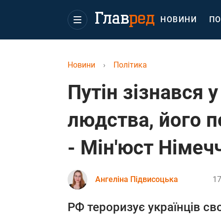
НОВИНИ
ПО
Новини
›
Політика
Путін зізнався 
людства, його п
- Мін'юст Німеч
Ангеліна Підвисоцька
17
РФ тероризує українців св