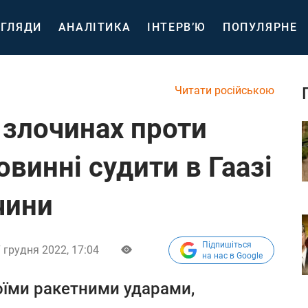
ГЛЯДИ
АНАЛІТИКА
ІНТЕРВ’Ю
ПОПУЛЯРНЕ
Читати російською
у злочинах проти
овинні судити в Гаазі
чини
Підпишіться
 грудня 2022, 17:04
на нас в Google
оїми ракетними ударами,