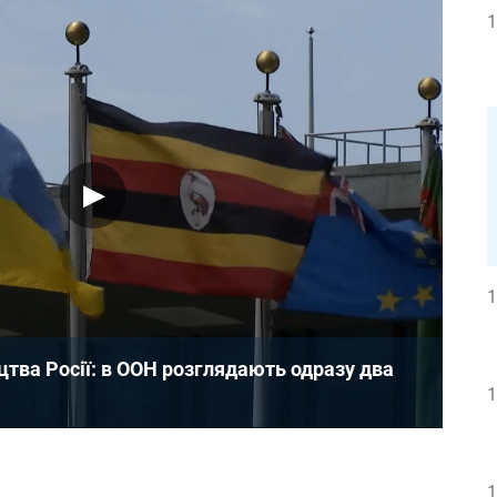
1
1
цтва Росії: в ООН розглядають одразу два
1
1