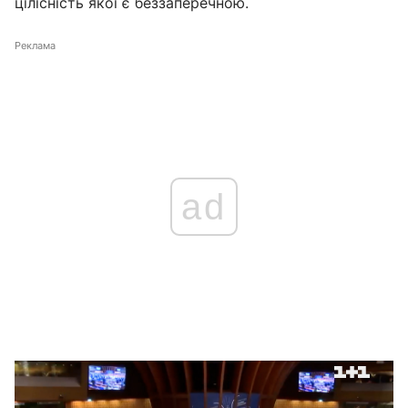
цілісність якої є беззаперечною.
Реклама
ad