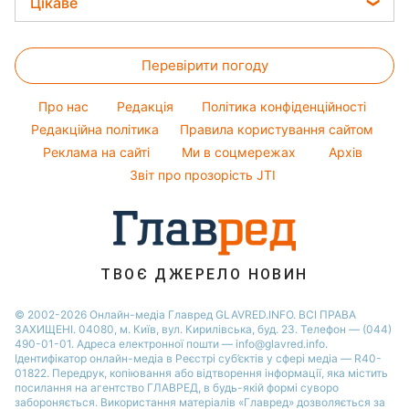
Кейт Міддлтон
Цікаве
Салати
Новини Львова
Алла Пугачова
Головоломки
Прості страви
Новини Полтави
Максим Галкін
Перевірити погоду
Тести по картинці
Легкі десерти
Новини Дніпра
Настя Каменських
Оптичні ілюзії
Напої
Про нас
Редакція
Політика конфіденційності
Новини Сум
Віталій Козловський
Народні прикмети
Редакційна політика
Правила користування сайтом
Новини Тернополя
Потап
Реклама на сайті
Ми в соцмережах
Архів
Усе про шоу-бізнес
Новини Черкаси
Софія Ротару
Звіт про прозорість JTI
Новини Житомира
Ольга Сумська
Новини Одеси
Новини Рівного
ТВОЄ ДЖЕРЕЛО НОВИН
Новини Запоріжжя
© 2002-2026 Онлайн-медіа Главред GLAVRED.INFO. ВСІ ПРАВА
ЗАХИЩЕНІ. 04080, м. Київ, вул. Кирилівська, буд. 23. Телефон — (044)
490-01-01. Адреса електронної пошти — info@glavred.info.
Ідентифікатор онлайн-медіа в Реєстрі суб’єктів у сфері медіа — R40-
01822.
Передрук, копіювання або відтворення інформації, яка містить
посилання на агентство ГЛАВРЕД, в будь-якій формi суворо
забороняється. Використання матеріалів «Главред» дозволяється за