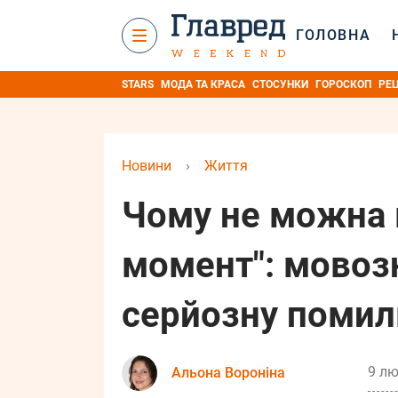
ГОЛОВНА
STARS
МОДА ТА КРАСА
СТОСУНКИ
ГОРОСКОП
РЕ
Новини
›
Життя
Чому не можна 
момент": мовоз
серйозну помил
9 лю
Альона Вороніна