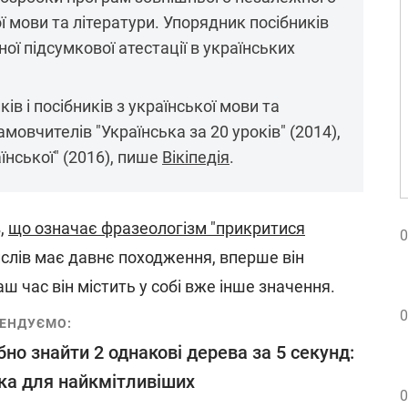
ї мови та літератури. Упорядник посібників
ї підсумкової атестації в українських
ів і посібників з української мови та
амовчителів "Українська за 20 уроків" (2014),
їнської" (2016), пише
Вікіпедія
.
,
що означає фразеологізм "прикритися
0
ислів має давнє походження, вперше він
наш час він містить у собі вже інше значення.
0
ЕНДУЄМО:
бно знайти 2 однакові дерева за 5 секунд:
ка для найкмітливіших
0