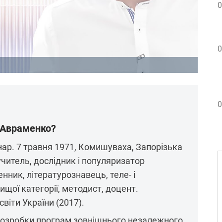
0
0
0
 Авраменко?
ар. 7 травня 1971, Комишуваха, Запорізька
учитель, дослідник і популяризатор
нник, літературознавець, теле- і
ищої категорії, методист, доцент.
віти України (2017).
розробки програм зовнішнього незалежного