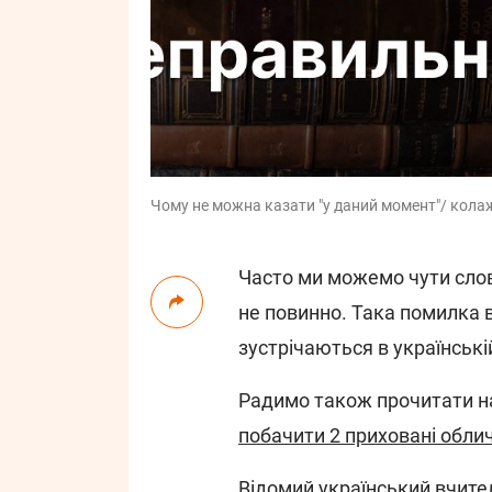
Чому не можна казати "у даний момент"/ колаж:
Часто ми можемо чути слов
не повинно. Така помилка в
зустрічаються в українській
Радимо також прочитати н
побачити 2 приховані облич
Відомий український вчите