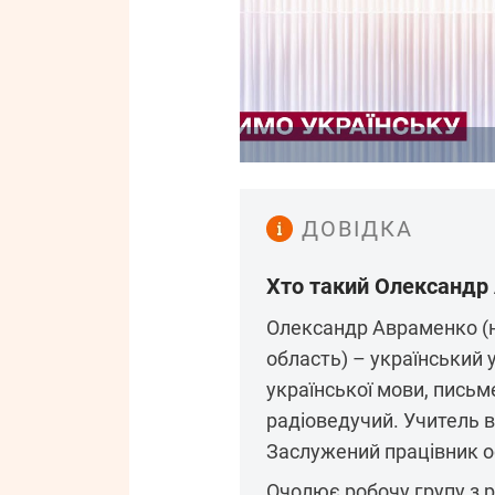
ДОВІДКА
Хто такий Олександр
Олександр Авраменко (н
область) – український 
української мови, письме
радіоведучий. Учитель в
Заслужений працівник ос
Очолює робочу групу з 