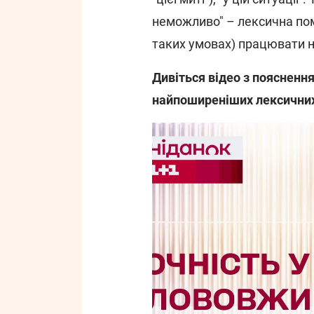
неможливо" – лексична поми
таких умовах) працювати 
Дивіться відео з поясненн
найпоширеніших лексични