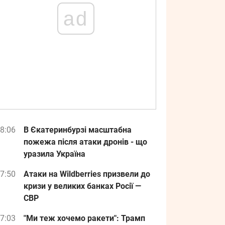
ad
8:06
В Єкатеринбурзі масштабна
пожежа після атаки дронів - що
уразила Україна
7:50
Атаки на Wildberries призвели до
кризи у великих банках Росії —
СВР
7:03
"Ми теж хочемо ракети": Трамп