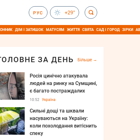
+29°
РУС
ОННИК
ДІМ І ЗАТИШОК
МАТУСЯМ
ЖИТТЯ
СВЯТА
САД І ГОРОД
ЗІРКИ
А
ГОЛОВНЕ ЗА ДЕНЬ
Більше
Росія цинічно атакувала
людей на ринку на Сумщині,
є багато постраждалих
10:52
Україна
Сильні дощі та шквали
насуваються на Україну:
коли похолодання витіснить
спеку