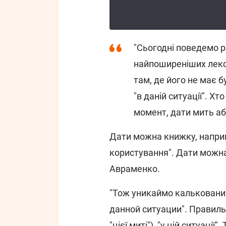
"Сьогодні поведемо р
найпоширеніших лекс
там, де його не має б
"в даній ситуації". Х
момент, дати мить аб
Дати можна книжку, напри
користування". Дати можн
Авраменко.
"Тож уникаймо калькованих
данной ситуации". Правильн
"цієї миті"), "у цій ситуаці