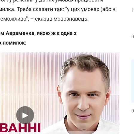
лка. Треба сказати так: "у цих умовах (або в
1
неможливо", – сказав мовознавець.
ям Авраменка, якою ж є одна з
0
х помилок:
0