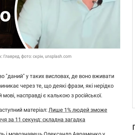
 Главред, фото: скрін, unsplash.com
о "даний" у таких висловах, де воно вживати
иникає через те, що деякі фрази, які нерідко
 мові, насправді є калькою з російської.
аступний матеріал:
Лише 1% людей зможе
чя за 11 секунд: складна загадка
ль і мовознавець
Олександр Авраменко
у