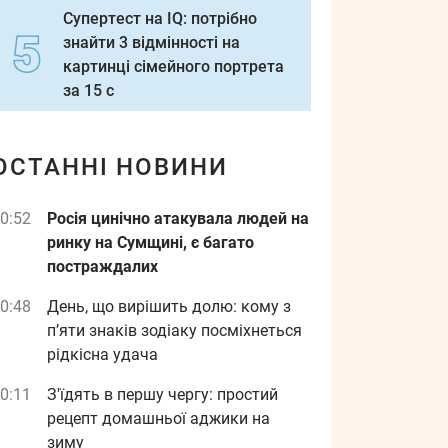
Супертест на IQ: потрібно
знайти 3 відмінності на
картинці сімейного портрета
за 15 с
ОСТАННІ НОВИНИ
0:52
Росія цинічно атакувала людей на
ринку на Сумщині, є багато
постраждалих
0:48
День, що вирішить долю: кому з
п’яти знаків зодіаку посміхнеться
рідкісна удача
0:11
З'їдять в першу чергу: простий
рецепт домашньої аджики на
зиму