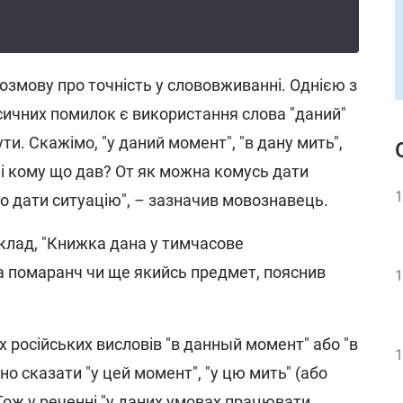
озмову про точність у слововживанні. Однією з
ичних помилок є використання слова "даний"
ути. Скажімо, "у даний момент", "в дану мить",
то і кому що дав? От як можна комусь дати
1
о дати ситуацію", – зазначив мовознавець.
клад, "Книжка дана у тимчасове
а помаранч чи ще якийсь предмет, пояснив
1
 російських висловів "в данный момент" або "в
1
о сказати "у цей момент", "у цю мить" (або
ї". Тож у реченні "у даних умовах працювати