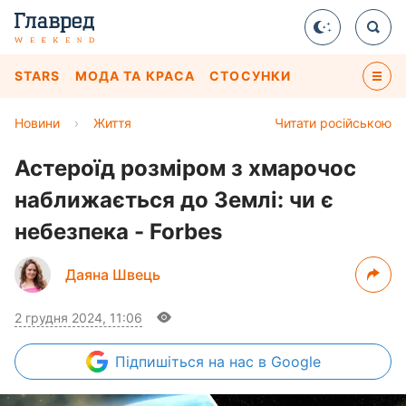
STARS
МОДА ТА КРАСА
СТОСУНКИ
Новини
›
Життя
Читати російською
Астероїд розміром з хмарочос
наближається до Землі: чи є
небезпека - Forbes
Даяна Швець
2 грудня 2024, 11:06
Підпишіться
на нас в Google