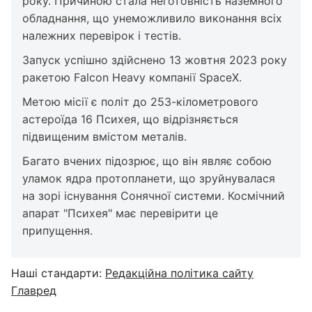
року. Причиною стала неготовність наземного
обладнання, що унеможливило виконання всіх
належних перевірок і тестів.
Запуск успішно здійснено 13 жовтня 2023 року
ракетою Falcon Heavy компанії SpaceX.
Метою місії є політ до 253-кілометрового
астероїда 16 Психея, що відрізняється
підвищеним вмістом металів.
Багато вчених підозрює, що він являє собою
уламок ядра протопланети, що зруйнувалася
на зорі існування Сонячної системи. Космічний
апарат "Психея" має перевірити це
припущення.
Наші стандарти:
Редакційна політика сайту
Главред