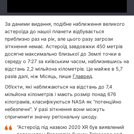
За даними видання, подібне наближення великого
астероїда до нашої планети відбувається
приблизно раз на рік, але цього разу загрози
зіткнення немає. Астероїд завдовжки 450 метрів
досягне максимально близької до Землі точки в
середу о 7:27 за київським часом, наблизившись на
відстань 2,2 мільйона кілометрів. Це майже в 5,7
разів далі, ніж Місяць, пише
Главред
.
Об’єкти, які наближаються на відстань до 7,4
мільйона кілометрів і мають розмір понад 676
кілограмів, класифікуються NASA як "потенційно
небезпечні". У разі зіткнення вони можуть
спричинити значну регіональну шкоду.
"Астероїд під назвою 2020 XR був виявлений