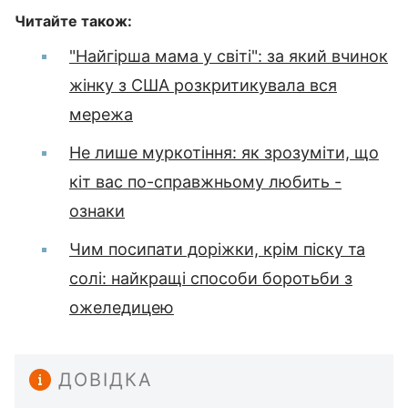
Читайте також:
"Найгірша мама у світі": за який вчинок
жінку з США розкритикувала вся
мережа
Не лише муркотіння: як зрозуміти, що
кіт вас по-справжньому любить -
ознаки
Чим посипати доріжки, крім піску та
солі: найкращі способи боротьби з
ожеледицею
ДОВІДКА