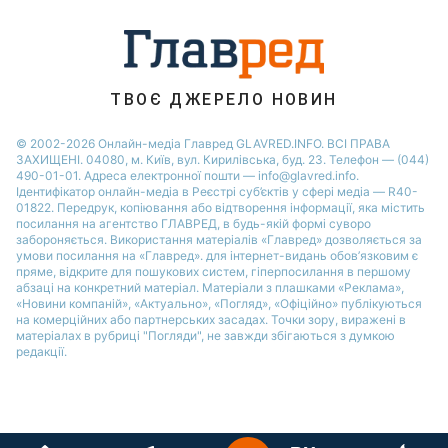
ТВОЄ ДЖЕРЕЛО НОВИН
© 2002-2026 Онлайн-медіа Главред GLAVRED.INFO. ВСІ ПРАВА
ЗАХИЩЕНІ. 04080, м. Київ, вул. Кирилівська, буд. 23. Телефон — (044)
490-01-01. Адреса електронної пошти — info@glavred.info.
Ідентифікатор онлайн-медіа в Реєстрі суб’єктів у сфері медіа — R40-
01822.
Передрук, копіювання або відтворення інформації, яка містить
посилання на агентство ГЛАВРЕД, в будь-якій формi суворо
забороняється. Використання матеріалів «Главред» дозволяється за
умови посилання на «Главред». для інтернет-видань обов’язковим є
пряме, відкрите для пошукових систем, гіперпосилання в першому
абзаці на конкретний матеріал. Матеріали з плашками «Реклама»,
«Новини компаній», «Актуально», «Погляд», «Офіційно» публікуються
на комерційних або партнерських засадах. Точки зору, виражені в
матеріалах в рубриці "Погляди", не завжди збігаються з думкою
редакції.