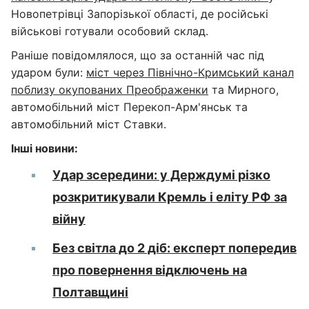
Новопетрівці Запорізької області, де російські
військові готували особовий склад.
Раніше повідомлялося, що за останній час під
ударом були:
міст через Північно-Кримський канал
поблизу окупованих Преображенки
та Мирного,
автомобільний міст Перекоп-Арм'янськ та
автомобільний міст Ставки.
Інші новини:
Удар зсередини: у Держдумі різко
розкритикували Кремль і еліту РФ за
війну
Без світла до 2 діб: експерт попередив
про повернення відключень на
Полтавщині