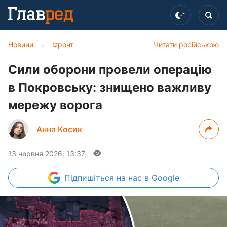
Новини
›
Фронт
Читати російською
Сили оборони провели операцію
в Покровську: знищено важливу
мережу ворога
Анна Косик
13 червня 2026, 13:37
Підпишіться
на нас в Google