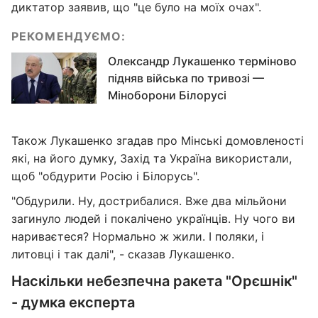
диктатор заявив, що "це було на моїх очах".
РЕКОМЕНДУЄМО:
Олександр Лукашенко терміново
підняв війська по тривозі —
Міноборони Білорусі
Також Лукашенко згадав про Мінські домовленості
які, на його думку, Захід та Україна використали,
щоб "обдурити Росію і Білорусь".
"Обдурили. Ну, дострибалися. Вже два мільйони
загинуло людей і покалічено українців. Ну чого ви
нариваєтеся? Нормально ж жили. І поляки, і
литовці і так далі", - сказав Лукашенко.
Наскільки небезпечна ракета "Орєшнік"
- думка експерта