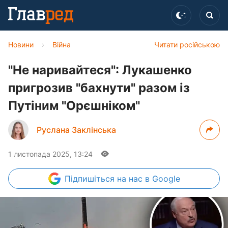
Новини
›
Війна
Читати російською
"Не наривайтеся": Лукашенко
пригрозив "бахнути" разом із
Путіним "Орєшніком"
Руслана Заклінська
1 листопада 2025, 13:24
Підпишіться
на нас в Google