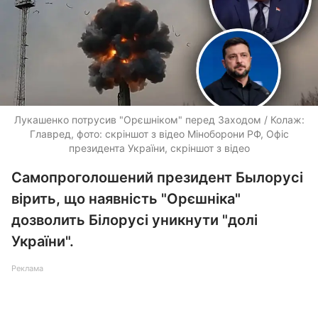
Лукашенко потрусив "Орєшніком" перед Заходом / Колаж:
Главред, фото: скріншот з відео Міноборони РФ, Офіс
президента України, скріншот з відео
Самопроголошений президент Былорусі
вірить, що наявність "Орєшніка"
дозволить Білорусі уникнути "долі
України".
Реклама