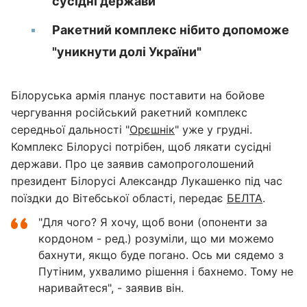
сусідні держави
Ракетний комплекс нібито допоможе
"уникнути долі України"
Білоруська армія планує поставити на бойове
чергування російський ракетний комплекс
середньої дальності "
Орєшнік
" уже у грудні.
Комплекс Білорусі потрібен, щоб лякати сусідні
держави. Про це заявив самопроголошений
президент Білорусі Александр Лукашенко під час
поїздки до Вітебської області, передає
БЕЛТА
.
"Для чого? Я хочу, щоб вони (опоненти за
кордоном - ред.) розуміли, що ми можемо
бахнути, якщо буде погано. Ось ми сядемо з
Путіним, ухвалимо рішення і бахнемо. Тому не
наривайтеся", - заявив він.