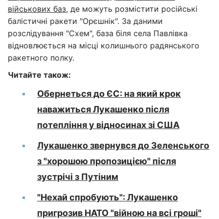
військових баз
, де можуть розмістити російські
балістичні ракети "Орєшнік". За даними
розслідування "Схем", база біля села Павлівка
відновлюється на місці колишнього радянського
ракетного полку.
Читайте також:
Обернеться до ЄС: на який крок
наважиться Лукашенко після
потепління у відносинах зі США
Лукашенко звернувся до Зеленського
з "хорошою пропозицією" після
зустрічі з Путіним
"Нехай спробують": Лукашенко
пригрозив НАТО "війною на всі гроші"