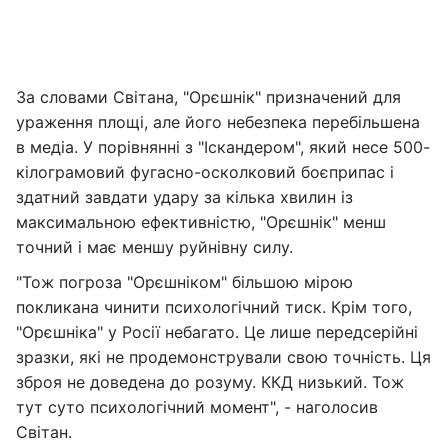
За словами Світанa, "Орєшнік" призначений для
ураження площі, але його небезпека перебільшена
в медіа. У порівнянні з "Іскандером", який несе 500-
кілограмовий фугасно-осколковий боєприпас і
здатний завдати удару за кілька хвилин із
максимальною ефективністю, "Орєшнік" менш
точний і має меншу руйнівну силу.
"Тож погроза "Орєшніком" більшою мірою
покликана чинити психологічний тиск. Крім того,
"Орєшніка" у Росії небагато. Це лише передсерійні
зразки, які не продемонстрували свою точність. Ця
зброя не доведена до розуму. ККД низький. Тож
тут суто психологічний момент", - наголосив
Світан.