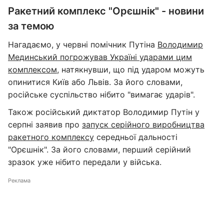
Ракетний комплекс "Орєшнік" - новини
за темою
Нагадаємо, у червні помічник Путіна
Володимир
Мединський погрожував Україні ударами цим
комплексом
, натякнувши, що під ударом можуть
опинитися Київ або Львів. За його словами,
російське суспільство нібито "вимагає ударів".
Також російський диктатор Володимир Путін у
серпні заявив про
запуск серійного виробництва
ракетного комплексу
середньої дальності
"Орєшнік". За його словами, перший серійний
зразок уже нібито передали у війська.
Реклама