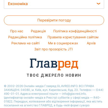
Філіп Кіркоров
Прогноз погоди
Легкі десерти
Економіка
Новини Запоріжжя
Авто
Новини моди
Олена Зеленська
Магнітні бурі
Напої
Новини Харкова
Ціни на продукти
Прання
Ані Лорак
Погода на сьогодні
Святкове меню
Новини Львова
Перевірити погоду
Грошова допомога
Кімнатні рослини
Кейт Міддлтон
Погода на завтра
Новини Полтави
Тарифи
Про нас
Редакція
Політика конфіденційності
Пилова буря
Новини Дніпра
Курс валют
Редакційна політика
Правила користування сайтом
Реклама на сайті
Ми в соцмережах
Архів
Звіт про прозорість JTI
ТВОЄ ДЖЕРЕЛО НОВИН
© 2002-2026 Онлайн-медіа Главред GLAVRED.INFO. ВСІ ПРАВА
ЗАХИЩЕНІ. 04080, м. Київ, вул. Кирилівська, буд. 23. Телефон — (044)
490-01-01. Адреса електронної пошти — info@glavred.info.
Ідентифікатор онлайн-медіа в Реєстрі суб’єктів у сфері медіа — R40-
01822.
Передрук, копіювання або відтворення інформації, яка містить
посилання на агентство ГЛАВРЕД, в будь-якій формi суворо