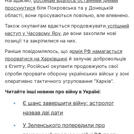
Нагадаємо,
росіянам вдалось останніми днями
просунутися
біля Покровська та у Донецькій
області, вони просуваються повільно, вле впевнено.
Також окупантам вдається продовжувати
успішний
наступ у Часовому Яру,
де вони захопили нові
позиції та закріпилися на них.
Раніше повідомлялось, що а
рмія РФ намагається
прорватися на Харківщині
й залучає добровольців
з Єгипту. Російські окупанти продовжують свої
спроби прорвати оборону українських військ у зоні
оперативно тактичного угруповання "Харків".
Читайте інші новини про війну в Україні:
Є шанс завершити війну: астролог
назвав дві дати
У Зеленського попередили про