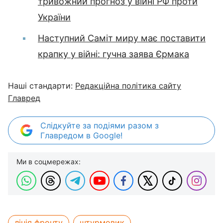
тривожний прогноз у війні РФ проти
України
Наступний Саміт миру має поставити
крапку у війні: гучна заява Єрмака
Наші стандарти:
Редакційна політика сайту
Главред
Слідкуйте за подіями разом з
Главредом в Google!
Ми в соцмережах:
лінія фронту
штурмовик