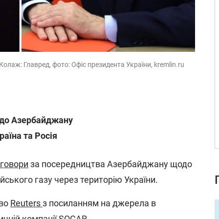
лаж: Главред, фото: Офіс президента України, kremlin.ru
 до Азербайджану
раїна та Росія
говори
за посередництва Азербайджану щодо
йського газу через територію України.
тво
Reuters
з посиланням на джерела в
чній компанії SOCAR.