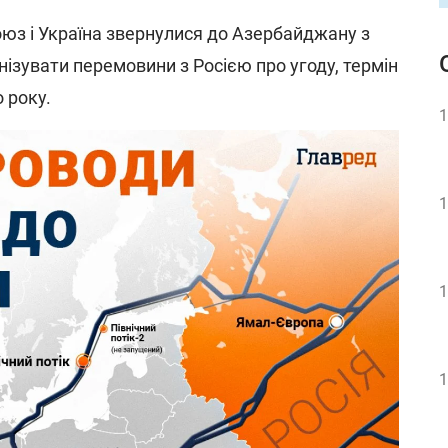
юз і Україна звернулися до Азербайджану з
ізувати перемовини з Росією про угоду, термін
 року.
1
1
1
1