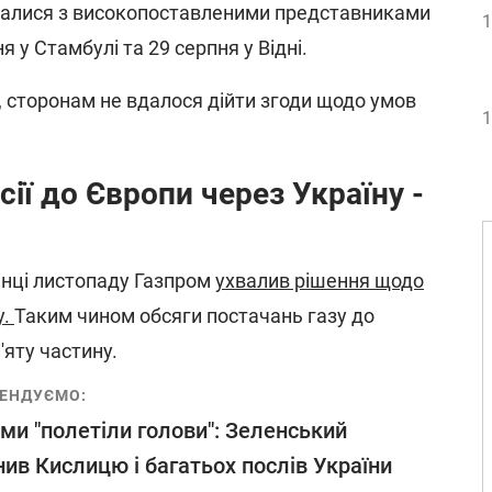
ічалися з високопоставленими представниками
1
я у Стамбулі та 29 серпня у Відні.
, сторонам не вдалося дійти згоди щодо умов
1
сії до Європи через Україну -
кінці листопаду Газпром
ухвалив рішення щодо
у.
Таким чином обсяги постачань газу до
'яту частину.
ЕНДУЄМО:
ми "полетіли голови": Зеленський
нив Кислицю і багатьох послів України