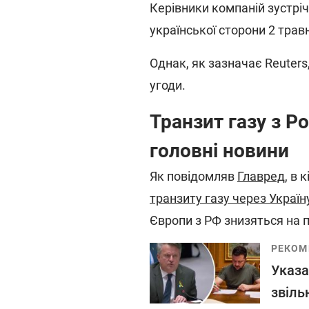
Керівники компаній зустр
української сторони 2 травн
Однак, як зазначає Reuters
угоди.
Транзит газу з Ро
головні новини
Як повідомляв
Главред
, в 
транзиту газу через Україн
Європи з РФ знизяться на п
РЕКОМ
Указа
звіль