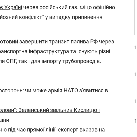
 Україні
через російський газ. Фіцо офіційно
рйозний конфлікт" у випадку припинення
готовий
завершити транзит палива РФ через
1
ранспортна інфраструктура та існують різні
 СПГ, так і для імпорту трубопроводів.
1
осторонь: чи може армія НАТО з'явитися в
1
олови": Зеленський звільнив Кислицю і
аїни
1
о під час прямої лінії: експерт вказав на