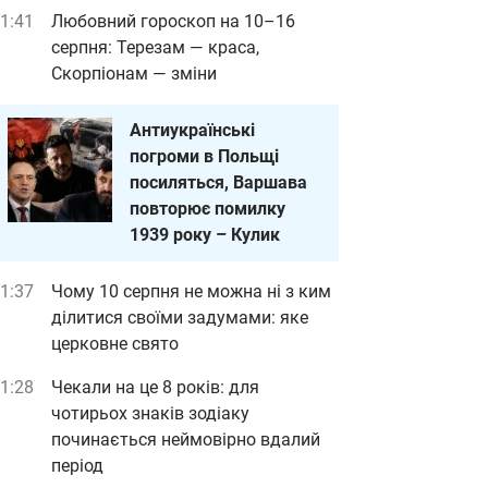
1:41
Любовний гороскоп на 10–16
серпня: Терезам — краса,
Скорпіонам — зміни
Антиукраїнські
погроми в Польщі
посиляться, Варшава
повторює помилку
1939 року – Кулик
1:37
Чому 10 серпня не можна ні з ким
ділитися своїми задумами: яке
церковне свято
1:28
Чекали на це 8 років: для
чотирьох знаків зодіаку
починається неймовірно вдалий
період