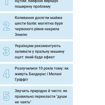
оцтом: лайфхак вирішує
поширену проблему
Коливання досягли майже
шести балів: магнітна буря
червоного рівня накрила
Землю
Українцям рекоментують
заливати у пральну машину
оцет: який буде ефект
Розлучилися 10 років тому: як
живуть Бандерас і Мелані
Гріффіт
Звучить природно й чисто: як
правильно перекласти "души
не чаять"