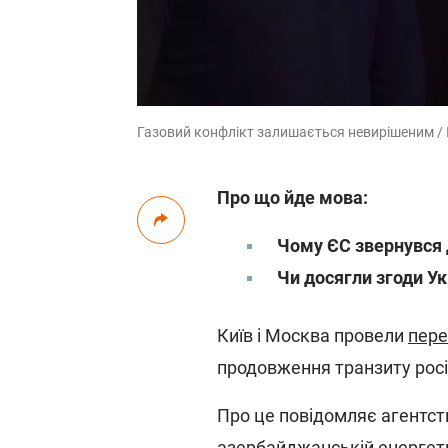
Газовий конфлікт залишається невирішеним / Ко
Про що йде мова:
Чому
ЄС звернувся
Чи досягли згоди Ук
Київ і Москва провели
пере
продовження транзиту росі
Про це повідомляє агентс
азербайджанській енергети