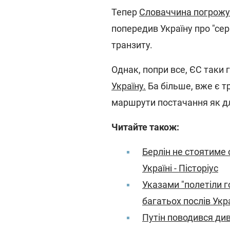
Тепер
Словаччина погрожує
попередив Україну про "се
транзиту.
Однак, попри все, ЄС таки 
Україну.
Ба більше, вже є т
маршрути постачання як для
Читайте також:
Берлін не стоятиме 
Україні - Пісторіус
Указами "полетіли г
багатьох послів Укр
Путін поводився дивн