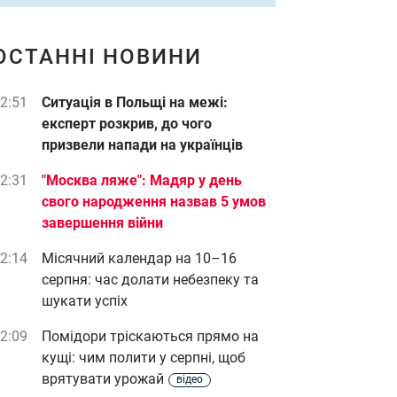
ОСТАННІ НОВИНИ
2:51
Ситуація в Польщі на межі:
експерт розкрив, до чого
призвели напади на українців
2:31
"Москва ляже": Мадяр у день
свого народження назвав 5 умов
завершення війни
2:14
Місячний календар на 10–16
серпня: час долати небезпеку та
шукати успіх
2:09
Помідори тріскаються прямо на
кущі: чим полити у серпні, щоб
врятувати урожай
відео