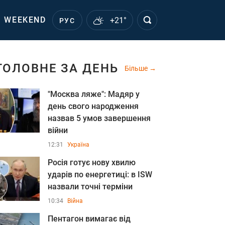
WEEKEND
+21°
РУС
ГОЛОВНЕ ЗА ДЕНЬ
Більше
"Москва ляже": Мадяр у
день свого народження
назвав 5 умов завершення
війни
12:31
Україна
Росія готує нову хвилю
ударів по енергетиці: в ISW
назвали точні терміни
10:34
Війна
Пентагон вимагає від