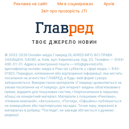
Святкове меню
Реклама на сайті
Ми в соцмережах
Архів
Усе про шоу-бізнес
Софія Ротару
Звіт про прозорість JTI
ТВОЄ ДЖЕРЕЛО НОВИН
© 2002-2026 Онлайн-медіа Главред GLAVRED.INFO. ВСІ ПРАВА
ЗАХИЩЕНІ. 04080, м. Київ, вул. Кирилівська, буд. 23. Телефон — (044)
490-01-01. Адреса електронної пошти — info@glavred.info.
Ідентифікатор онлайн-медіа в Реєстрі суб’єктів у сфері медіа — R40-
01822.
Передрук, копіювання або відтворення інформації, яка містить
посилання на агентство ГЛАВРЕД, в будь-якій формi суворо
забороняється. Використання матеріалів «Главред» дозволяється за
умови посилання на «Главред». для інтернет-видань обов’язковим є
пряме, відкрите для пошукових систем, гіперпосилання в першому
абзаці на конкретний матеріал. Матеріали з плашками «Реклама»,
«Новини компаній», «Актуально», «Погляд», «Офіційно» публікуються
на комерційних або партнерських засадах. Точки зору, виражені в
матеріалах в рубриці "Погляди", не завжди збігаються з думкою
редакції.