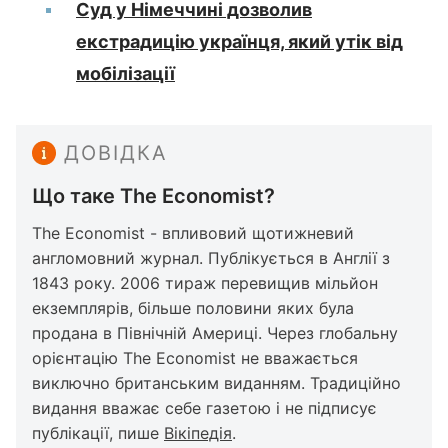
Суд у Німеччині дозволив
екстрадицію українця, який утік від
мобілізації
ДОВІДКА
Що таке The Economist?
The Economist - впливовий щотижневий
англомовний журнал. Публікується в Англії з
1843 року. 2006 тираж перевищив мільйон
екземплярів, більше половини яких була
продана в Північній Америці. Через глобальну
орієнтацію The Economist не вважається
виключно британським виданням. Традиційно
видання вважає себе газетою і не підписує
публікації, пише
Вікіпедія
.