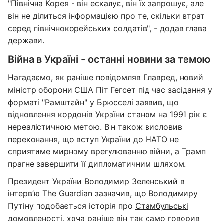
"Північна Корея - він ескалує, він їх запрошує, але
він не ділиться інформацією про те, скільки втрат
серед північнокорейських солдатів", - додав глава
держави.
Війна в Україні - останні новини за темою
Нагадаємо, як раніше повідомляв
Главред
, новий
міністр оборони США Піт Гегсет під час засідання у
форматі "Рамштайн" у Брюсселі
заявив
, що
відновлення кордонів України станом на 1991 рік є
нереалістичною метою. Він також висловив
переконання, що вступ України до НАТО не
сприятиме мирному врегулюванню війни, а Трамп
прагне завершити її дипломатичним шляхом.
Президент України Володимир Зеленський в
інтерв’ю The Guardian зазначив, що Володимиру
Путіну подобається історія про
Стамбульські
домовленості,
хоча раніше він так само говорив