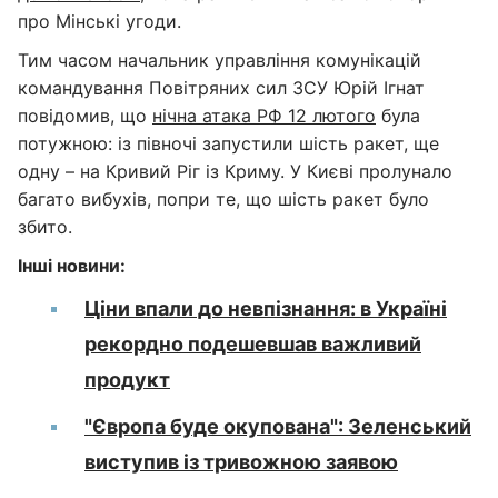
про Мінські угоди.
Тим часом начальник управління комунікацій
командування Повітряних сил ЗСУ Юрій Ігнат
повідомив, що
нічна атака РФ 12 лютого
була
потужною: із півночі запустили шість ракет, ще
одну – на Кривий Ріг із Криму. У Києві пролунало
багато вибухів, попри те, що шість ракет було
збито.
Інші новини:
Ціни впали до невпізнання: в Україні
рекордно подешевшав важливий
продукт
"Європа буде окупована": Зеленський
виступив із тривожною заявою