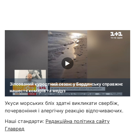
Зіпсований курортний сезон: у Бердянську справжнє
нашестя комарів та медуз
Укуси морських бліх здатні викликати свербіж,
почервоніння і алергічну реакцію відпочиваючих.
Наші стандарти:
Редакційна політика сайту
Главред