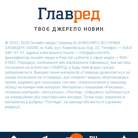
Новини Житомира
Новини Запоріжжя
Новини Одеси
ТВОЄ ДЖЕРЕЛО НОВИН
© 2002-2026 Онлайн-медіа Главред GLAVRED.INFO. ВСІ ПРАВА
ЗАХИЩЕНІ. 04080, м. Київ, вул. Кирилівська, буд. 23. Телефон — (044)
490-01-01. Адреса електронної пошти — info@glavred.info.
Ідентифікатор онлайн-медіа в Реєстрі суб’єктів у сфері медіа — R40-
01822.
Передрук, копіювання або відтворення інформації, яка містить
посилання на агентство ГЛАВРЕД, в будь-якій формi суворо
забороняється. Використання матеріалів «Главред» дозволяється за
умови посилання на «Главред». для інтернет-видань обов’язковим є
пряме, відкрите для пошукових систем, гіперпосилання в першому
абзаці на конкретний матеріал. Матеріали з плашками «Реклама»,
«Новини компаній», «Актуально», «Погляд», «Офіційно» публікуються
на комерційних або партнерських засадах. Точки зору, виражені в
матеріалах в рубриці "Погляди", не завжди збігаються з думкою
редакції.