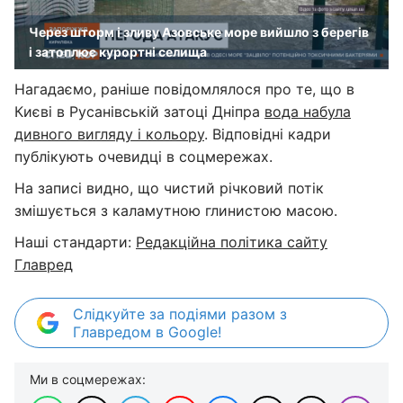
Через шторм і зливу Азовське море вийшло з берегів
і затоплює курортні селища
Нагадаємо, раніше повідомлялося про те, що в
Києві в Русанівській затоці Дніпра
вода набула
дивного вигляду і кольору
. Відповідні кадри
публікують очевидці в соцмережах.
На записі видно, що чистий річковий потік
змішується з каламутною глинистою масою.
Наші стандарти:
Редакційна політика сайту
Главред
Слідкуйте за подіями разом з
Главредом в Google!
Ми в соцмережах: