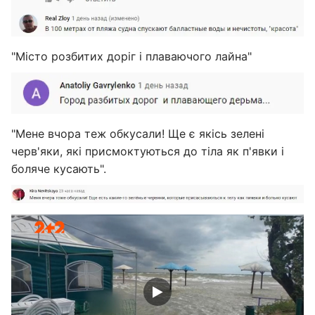
"Місто розбитих доріг і плаваючого лайна"
"Мене вчора теж обкусали! Ще є якісь зелені
черв'яки, які присмоктуються до тіла як п'явки і
боляче кусають".