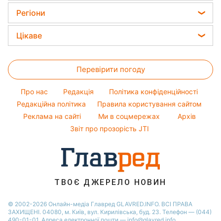
Тарифи
Пилова буря
Жіночі стрижки
Кімнатні рослини
Регіони
Алла Пугачова
Курс валют
Фарбування волосся
Усе про сало
Максим Галкін
Новини Харкова
Ціни на продукти
Цікаве
Гарний манікюр
Настя Каменських
Новини Полтави
Головоломки
Модні помилки
Віталій Козловський
Новини Львова
Перевірити погоду
Тести по картинці
Новини моди
Потап
Новини Сум
Оптичні ілюзії
Поради від Андре Тана
Про нас
Редакція
Політика конфіденційності
Новини Дніпра
Народні прикмети
Редакційна політика
Правила користування сайтом
Новини Черкаси
Реклама на сайті
Ми в соцмережах
Архів
Усе про шоу-бізнес
Новини Тернополя
Звіт про прозорість JTI
Новини Рівного
Новини Житомира
Новини Запоріжжя
ТВОЄ ДЖЕРЕЛО НОВИН
Новини Одеси
© 2002-2026 Онлайн-медіа Главред GLAVRED.INFO. ВСІ ПРАВА
ЗАХИЩЕНІ. 04080, м. Київ, вул. Кирилівська, буд. 23. Телефон — (044)
490-01-01. Адреса електронної пошти — info@glavred.info.