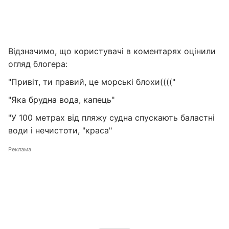
Відзначимо, що користувачі в коментарях оцінили
огляд блогера:
"Привіт, ти правий, це морські блохи(((("
"Яка брудна вода, капець"
"У 100 метрах від пляжу судна спускають баластні
води і нечистоти, "краса"
Реклама