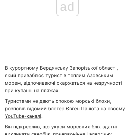
ad
В
курортному Бердянську
Запорізької області,
який приваблює туристів теплим Азовським
морем, відпочиваючі скаржаться на незручності
при купанні на пляжах.
Туристами не дають спокою морські блохи,
розповів відомий блогер Євген Панюта на своєму
YouTube-каналі
.
Він підкреслив, що укуси морських бліх здатні
викликати свербіж, почервоніння і алергічну