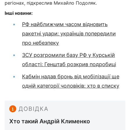
регіонах, підкреслив Михайло Подоляк.
Інші новини:
РФ найближчим часом відновить
ракетні удари: українців попередили
про небезпеку
ЗСУ розгромили базу РФ у Курській
області: Генштаб розкрив подробиці
Кабмін надав бронь від мобілізації ще
одній категорії чоловіків: хто в списку
ДОВІДКА
Хто такий Андрій Клименко