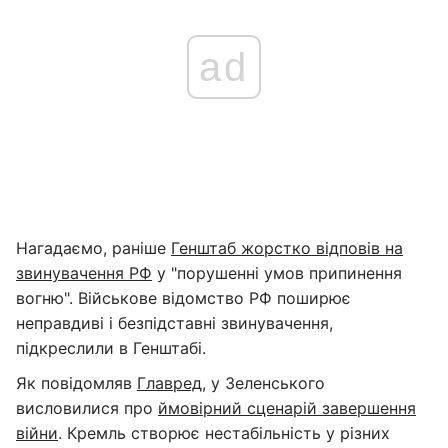
ad
Нагадаємо, раніше
Генштаб жорстко відповів на
звинувачення РФ
у "порушенні умов припинення
вогню". Військове відомство РФ поширює
неправдиві і безпідставні звинувачення,
підкреслили в Генштабі.
Як повідомляв
Главред
, у Зеленського
висловилися про
ймовірний сценарій завершення
війни
. Кремль створює нестабільність у різних