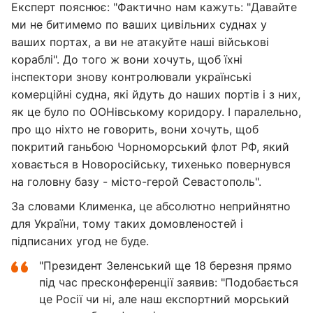
Експерт пояснює: "Фактично нам кажуть: "Давайте
ми не битимемо по ваших цивільних суднах у
ваших портах, а ви не атакуйте наші військові
кораблі". До того ж вони хочуть, щоб їхні
інспектори знову контролювали українські
комерційні судна, які йдуть до наших портів і з них,
як це було по ООНівському коридору. І паралельно,
про що ніхто не говорить, вони хочуть, щоб
покритий ганьбою Чорноморський флот РФ, який
ховається в Новоросійську, тихенько повернувся
на головну базу - місто-герой Севастополь".
За словами Клименка, це абсолютно неприйнятно
для України, тому таких домовленостей і
підписаних угод не буде.
"Президент Зеленський ще 18 березня прямо
під час пресконференції заявив: "Подобається
це Росії чи ні, але наш експортний морський