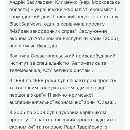
Андрі́й Васи́льович Климе́нко (нар. Московська
область) - український журналіст, економіст і
громадський діяч. Головний редактор порталу
BlackSeaNews, один з керівників проекту
"Майдан закордонних справ". Заслужений
економіст Автономної Республіки Крим (2005),
повідомляє
Вікіпедія
.
Закінчив Севастопольський приладобудівний
інститут за спеціальністю "Автоматика та
телемеханіка, АСУ великих систем".
З 1994 по 1998 роки був співавтором проекту
та головним консультантом адміністрації
першої в Україні Північно-кримської
експериментальної економічної зони "Сиваш".
З 2005 по 2009 був науковим керівником
проекту "Севастопольський проект відкритої
економіки" та головою Ради Таврійського