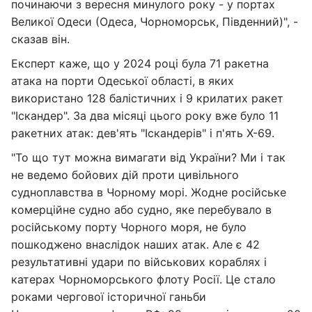
починаючи з вересня минулого року - у портах
Великої Одеси (Одеса, Чорноморськ, Південний)", -
сказав він.
Експерт каже, що у 2024 році була 71 ракетна
атака на порти Одеської області, в яких
використано 128 балістичних і 9 крилатих ракет
"Іскандер". За два місяці цього року вже було 11
ракетних атак: дев'ять "Іскандерів" і п'ять X-69.
"То що тут можна вимагати від України? Ми і так
не ведемо бойових дій проти цивільного
судноплавства в Чорному морі. Жодне російське
комерційне судно або судно, яке перебувало в
російському порту Чорного моря, не було
пошкоджено внаслідок наших атак. Але є 42
результативні удари по військових кораблях і
катерах Чорноморського флоту Росії. Це стало
роками чергової історичної ганьби