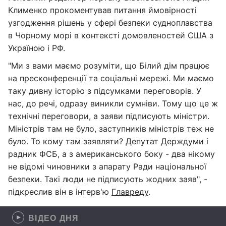
Клименко прокоментував питання ймовірності
узгодження рішень у сфері безпеки судноплавства
в Чорному морі в контексті домовленостей США з
Україною і РФ.
"Ми з вами маємо розуміти, що Білий дім працює
на пресконференції та соціальні мережі. Ми маємо
таку дивну історію з підсумками переговорів. У
нас, до речі, одразу виникли сумніви. Тому що це ж
технічні переговори, а заяви підписують міністри.
Міністрів там не було, заступників міністрів теж не
було. То кому там заявляти? Депутат Держдуми і
радник ФСБ, а з американського боку - два нікому
не відомі чиновники з апарату Ради національної
безпеки. Такі люди не підписують жодних заяв", -
підкреслив він в інтерв'ю
Главреду
.
ВІДЕО ДНЯ