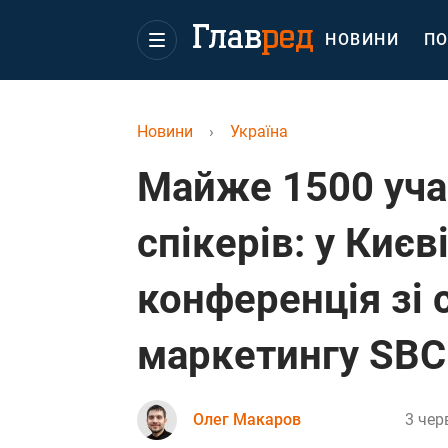
НОВИНИ
ПО
Новини
›
Україна
Майже 1500 уча
спікерів: у Києв
конференція зі 
маркетингу SBC
Олег Макаров
3 чер