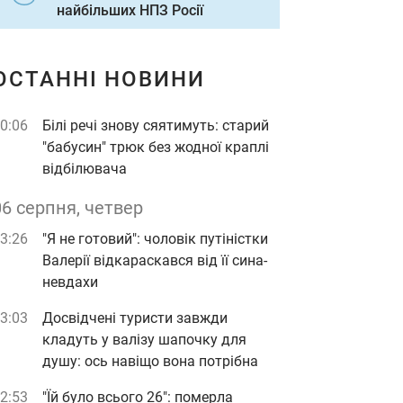
найбільших НПЗ Росії
ОСТАННІ НОВИНИ
0:06
Білі речі знову сяятимуть: старий
"бабусин" трюк без жодної краплі
відбілювача
06 серпня, четвер
3:26
"Я не готовий": чоловік путіністки
Валерії відкараскався від її сина-
невдахи
3:03
Досвідчені туристи завжди
кладуть у валізу шапочку для
душу: ось навіщо вона потрібна
2:53
"Їй було всього 26": померла