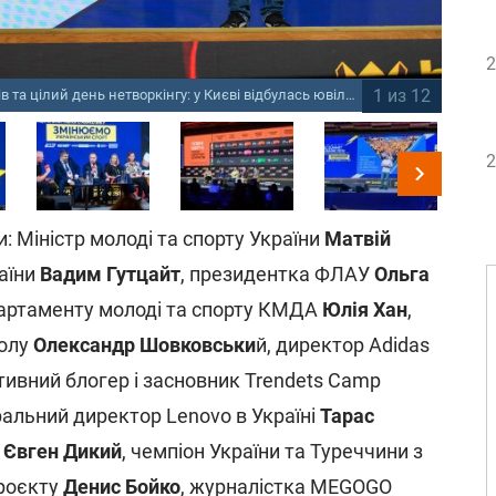
2
1 из 12
Майже 1500 учасників, 60 спікерів та цілий день нетворкінгу: у Києві відбулась ювілейна конференція зі спортивного маркетингу SBC Summit Ukraine 2026
2
: Міністр молоді та спорту України
Матвій
аїни
Вадим Гутцайт
, президентка ФЛАУ
Ольга
артаменту молоді та спорту КМДА
Юлія Хан
,
болу
Олександр Шовковськи
й, директор Adidas
ивний блогер і засновник Trendets Camp
ральний директор Lenovo в Україні
Тарас
Л
Євген Дикий
, чемпіон України та Туреччини з
проєкту
Денис Бойко
, журналістка MEGOGO