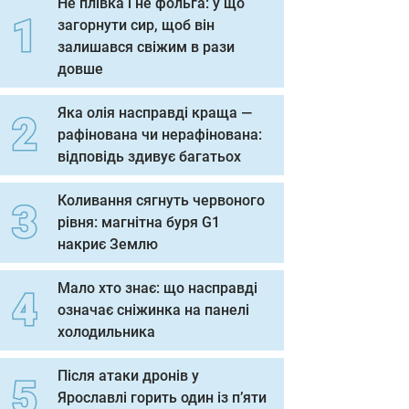
Не плівка і не фольга: у що
загорнути сир, щоб він
залишався свіжим в рази
довше
Яка олія насправді краща —
рафінована чи нерафінована:
відповідь здивує багатьох
Коливання сягнуть червоного
рівня: магнітна буря G1
накриє Землю
Мало хто знає: що насправді
означає сніжинка на панелі
холодильника
Після атаки дронів у
Ярославлі горить один із п’яти