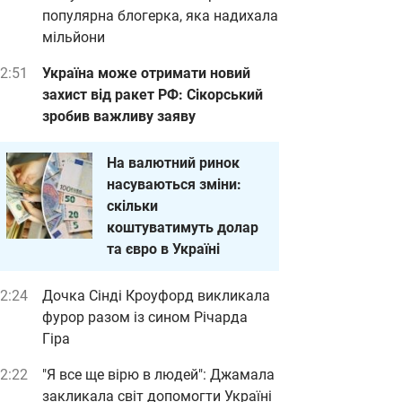
популярна блогерка, яка надихала
мільйони
2:51
Україна може отримати новий
захист від ракет РФ: Сікорський
зробив важливу заяву
На валютний ринок
насуваються зміни:
скільки
коштуватимуть долар
та євро в Україні
2:24
Дочка Сінді Кроуфорд викликала
фурор разом із сином Річарда
Гіра
2:22
"Я все ще вірю в людей": Джамала
закликала світ допомогти Україні