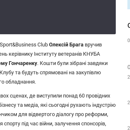
0
 Sport&Business Club
Олексій Брага
вручив
ень керівнику Інституту ветеранів КНУБА
ему Гончаренку
. Кошти були зібрані завдяки
 Клубу та будуть спрямовані на закупівлю
2
ого обладнання.
вох сценах, де виступили понад 60 провідних
2
бізнесу та медіа, які сьогодні рухають індустрію
нчиком для відвертого діалогу про реформи,
я спорту під час війни, залучення спонсорів,
2