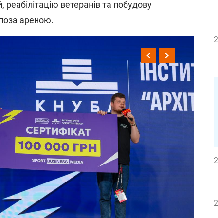
й, реабілітацію ветеранів та побудову
 поза ареною.
2
2
2