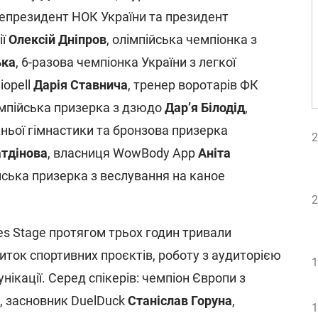
іцепрезидент НОК України та президент
ії
Олексій Дніпров
, олімпійська чемпіонка з
ька
, 6-разова чемпіонка України з легкої
iopell
Дарія Ставнича
, тренер воротарів ФК
імпійська призерка з дзюдо
Дар’я Білодід
,
ньої гімнастики та бронзова призерка
2
атдінова
, власниця WowBody App
Аніта
йська призерка з веслування на каное
2
es Stage протягом трьох годин тривали
виток спортивних проєктів, роботу з аудиторією
1
нікації. Серед спікерів: чемпіон Європи з
, засновник DuelDuck
Станіслав Горуна
,
1