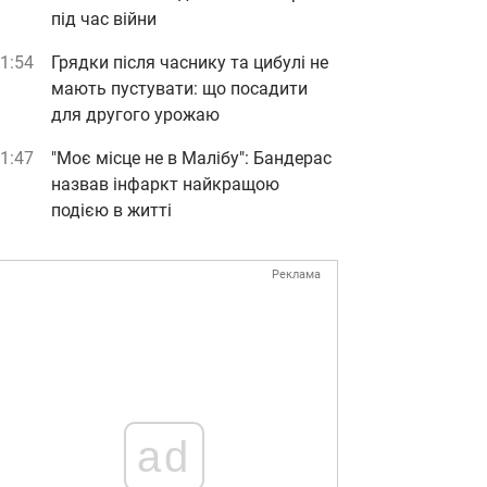
під час війни
1:54
Грядки після часнику та цибулі не
мають пустувати: що посадити
для другого урожаю
1:47
"Моє місце не в Малібу": Бандерас
назвав інфаркт найкращою
подією в житті
Реклама
ad