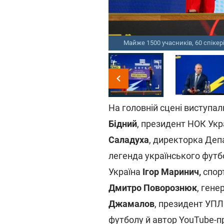
Майже 1500 учасників, 60 спікерів та цілий день нетворкінгу: у Києві відбулась ювілейна конференція зі спортивного маркетингу SBC Summit Ukraine 2026
На головній сцені виступали
Бідний
, президент НОК Укр
Саладуха
, директорка Деп
легенда українського фут
Україна
Ігор Маринич,
спорт
Дмитро Поворознюк
, гене
Джамалов
, президент УП
футболу й автор YouTube-