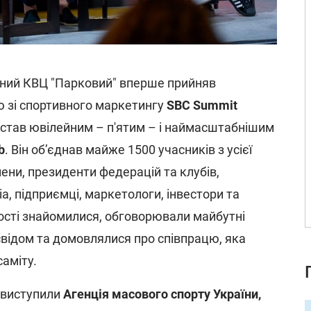
ичний КВЦ "Парковий" вперше прийняв
 зі спортивного маркетингу
SBC Summit
т став ювілейним – п'ятим – і наймасштабнішим
b
. Він об’єднав майже 1500 учасників з усієї
мени, президенти федерацій та клубів,
а, підприємці, маркетологи, інвестори та
гості знайомилися, обговорювали майбутні
відом та домовлялися про співпрацю, яка
аміту.
 виступили
Агенція масового спорту України,