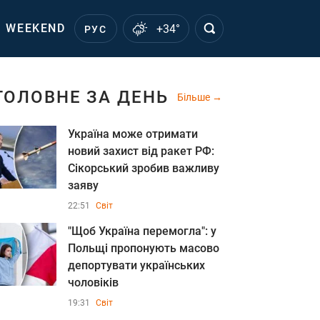
WEEKEND
+34°
РУС
ГОЛОВНЕ ЗА ДЕНЬ
Більше
Україна може отримати
новий захист від ракет РФ:
Сікорський зробив важливу
заяву
22:51
Світ
"Щоб Україна перемогла": у
Польщі пропонують масово
депортувати українських
чоловіків
19:31
Світ