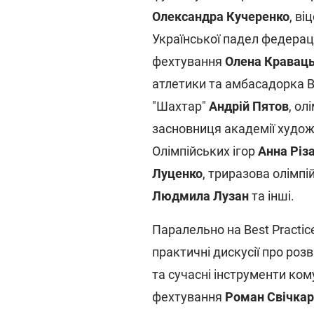
Олександра Кучеренко
, в
Української падел федерац
фехтування
Олена Кравац
атлетики та амбасадорка B
"Шахтар"
Андрій Пятов
, ол
засновниця академії худож
Олімпійських ігор
Анна Різ
Луценко
, триразова олімпі
Людмила Лузан
та інші.
Паралельно на Best Practic
практичні дискусії про роз
та сучасні інструменти кому
фехтування
Роман Свічкар