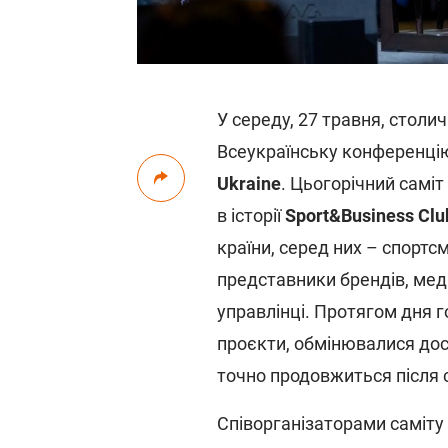
У середу, 27 травня, стол
Всеукраїнську конференцію
Ukraine
. Цьогорічний самі
в історії
Sport&Business Clu
країни, серед них – спортс
представники брендів, меді
управлінці. Протягом дня 
проєкти, обмінювалися дос
точно продовжиться після с
Співорганізаторами саміту