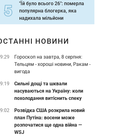
"Їй було всього 26": померла
популярна блогерка, яка
надихала мільйони
ОСТАННІ НОВИНИ
9:29
Гороскоп на завтра, 8 серпня:
Тельцям - хороші новини, Ракам -
вигода
9:19
Сильні дощі та шквали
насуваються на Україну: коли
похолодання витіснить спеку
9:02
Розвідка США розкрила новий
план Путіна: восени може
розпочатися ще одна війна —
WSJ