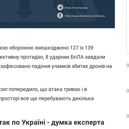
ною обороною знешкоджено 127 із 139
ективну протидію, 8 ударних БпЛА завдали
0
 зафіксовано падіння уламків збитих дронів на
ил попередило, що атака триває і в
0
просторі все ще перебувають декілька
0
атак по Україні - думка експерта