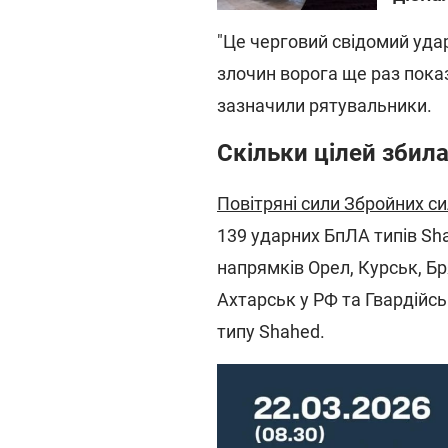
"Це черговий свідомий удар
злочин ворога ще раз показ
зазначили рятувальники.
Скільки цілей збил
Повітряні сили Збройних си
139 ударних БпЛА типів Sha
напрямків Орел, Курськ, Б
Ахтарськ у РФ та Гвардійсь
типу Shahed.