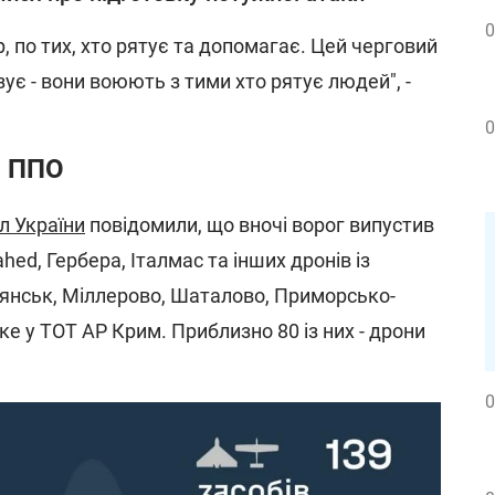
0
, по тих, хто рятує та допомагає. Цей черговий
ує - вони воюють з тими хто рятує людей", -
0
а ППО
л України
повідомили, що вночі ворог випустив
hed, Гербера, Італмас та інших дронів із
рянськ, Міллерово, Шаталово, Приморсько-
ке у ТОТ АР Крим. Приблизно 80 із них - дрони
0