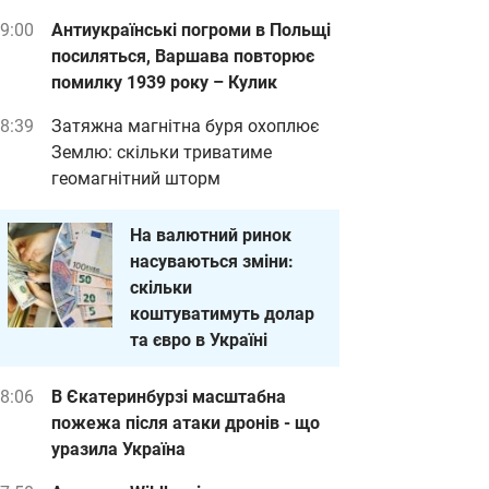
9:00
Антиукраїнські погроми в Польщі
посиляться, Варшава повторює
помилку 1939 року – Кулик
8:39
Затяжна магнітна буря охоплює
Землю: скільки триватиме
геомагнітний шторм
На валютний ринок
насуваються зміни:
скільки
коштуватимуть долар
та євро в Україні
8:06
В Єкатеринбурзі масштабна
пожежа після атаки дронів - що
уразила Україна