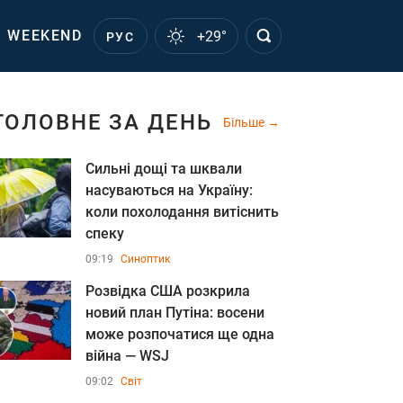
WEEKEND
+29°
РУС
ГОЛОВНЕ ЗА ДЕНЬ
Більше
Сильні дощі та шквали
насуваються на Україну:
коли похолодання витіснить
спеку
09:19
Синоптик
Розвідка США розкрила
новий план Путіна: восени
може розпочатися ще одна
війна — WSJ
09:02
Світ