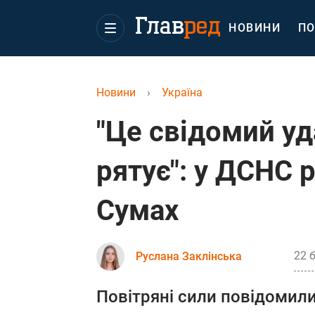
НОВИНИ
ПО
Новини
›
Україна
"Це свідомий уда
рятує": у ДСНС 
Сумах
22 
Руслана Заклінська
Повітряні сили повідомили