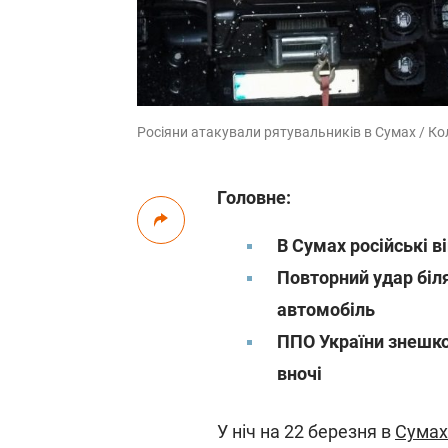
Росіяни атакували рятувальників в Сумах / К
Головне:
В Сумах російські 
Повторний удар бі
автомобіль
ППО України знешко
вночі
У ніч на 22 березня в
Сумах