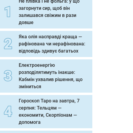
Не плівка і не фольга: у що
загорнути сир, щоб він
залишався свіжим в рази
довше
Яка олія насправді краща —
рафінована чи нерафінована:
відповідь здивує багатьох
Електроенергію
розподілятимуть інакше:
Кабмін ухвалив рішення, що
зміниться
Гороскоп Таро на завтра, 7
серпня: Тельцям —
економити, Скорпіонам —
допомога