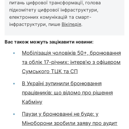
питань цифрової трансформації, голова
підкомітету цифрової інфраструктури,
електронних комунікацій та смарт-
інфраструктури, пише
Вікіпедія
.
Вас також можуть зацікавити новини:
Мобілізація чоловіків 50+, бронювання
та облік 17-річних: інтервʼю з офіцером
Сумського ТЦК та СП
В Україні зупинили бронювання
працівників: що відомо про рішення
Кабміну
Паузи у бронюванні не буде: у
Міноборони зробили заяву про аудит