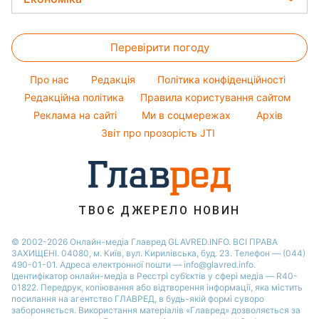
Новини Харкова
Оптичні ілюзії
Гарний манікюр
Салати
Віталій Козловський
Новини Полтави
Ціни на продукти
Народні прикмети
Прості страви
Потап
Перевірити погоду
Грошова допомога
Усе про шоу-бізнес
Легкі десерти
Софія Ротару
Тарифи
Про нас
Редакція
Політика конфіденційності
Напої
Ольга Сумська
Курс валют
Редакційна політика
Правила користування сайтом
Святкове меню
Філіп Кіркоров
Реклама на сайті
Ми в соцмережах
Архів
Олена Зеленська
Звіт про прозорість JTI
Ані Лорак
ТВОЄ ДЖЕРЕЛО НОВИН
© 2002-2026 Онлайн-медіа Главред GLAVRED.INFO. ВСІ ПРАВА
ЗАХИЩЕНІ. 04080, м. Київ, вул. Кирилівська, буд. 23. Телефон — (044)
490-01-01. Адреса електронної пошти — info@glavred.info.
Ідентифікатор онлайн-медіа в Реєстрі суб’єктів у сфері медіа — R40-
01822.
Передрук, копіювання або відтворення інформації, яка містить
посилання на агентство ГЛАВРЕД, в будь-якій формi суворо
забороняється. Використання матеріалів «Главред» дозволяється за