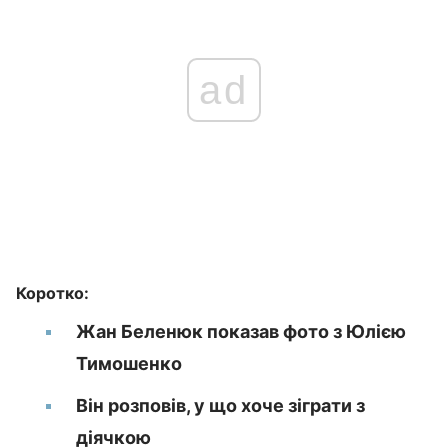
ad
Коротко:
Жан Беленюк показав фото з Юлією
Тимошенко
Він розповів, у що хоче зіграти з
діячкою