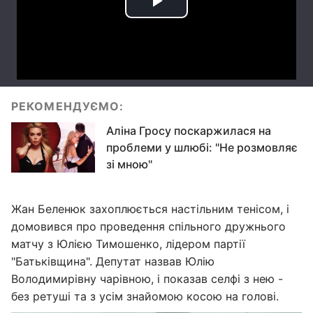
РЕКОМЕНДУЄМО:
Аліна Гросу поскаржилася на
проблеми у шлюбі: "Не розмовляє
зі мною"
Жан Беленюк захоплюється настільним тенісом, і
домовився про проведення спільного дружнього
матчу з Юлією Тимошенко, лідером партії
"Батьківщина". Депутат назвав Юлію
Володимирівну чарівною, і показав селфі з нею -
без ретуші та з усім знайомою косою на голові.