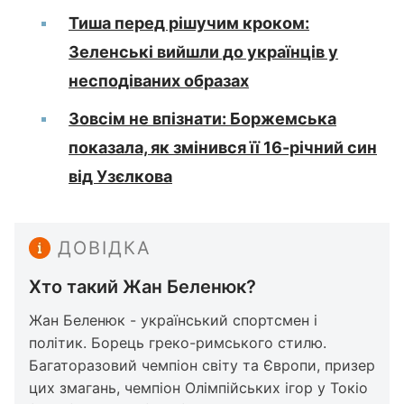
Тиша перед рішучим кроком:
Зеленські вийшли до українців у
несподіваних образах
Зовсім не впізнати: Боржемська
показала, як змінився її 16-річний син
від Узєлкова
ДОВІДКА
Хто такий Жан Беленюк?
Жан Беленюк - український спортсмен і
політик. Борець греко-римського стилю.
Багаторазовий чемпіон світу та Європи, призер
цих змагань, чемпіон Олімпійських ігор у Токіо