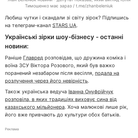
Тимошенко має зараз / t.me/zhanbeleniuk
Любиш чутки і скандали зі світу зірок? Підпишись
на телеграм-канал
STARS UA
.
Українські зірки шоу-бізнесу - останні
новини:
Раніше
Главред
розповідав, що дружина коміка і
воїна ЗСУ Віктора Розового, який був важко
поранений незабаром після весілля,
подала на
розлучення через його невірність
.
Також українська ведуча
Іванна Онуфрійчук
розповіла, в яких традиціях виховує сина від
казахського мільйонера
. Хоча малюкові лише рік,
його вже привчають до культури обох батьків.
Реклама