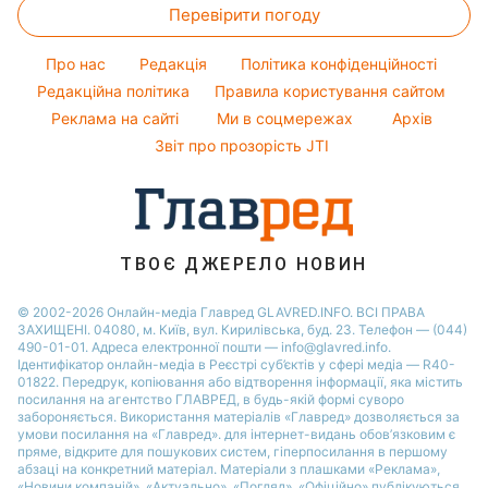
Оптичні ілюзії
Новини Полтави
Перевірити погоду
Кімнатні рослини
Новини моди
Філіп Кіркоров
Народні прикмети
Новини Одеси
Усе про сало
Поради від Андре Тана
Про нас
Редакція
Політика конфіденційності
Усе про шоу-бізнес
Новини Сум
Прибирання
Редакційна політика
Правила користування сайтом
Новини Черкаси
Реклама на сайті
Ми в соцмережах
Архів
Авто
Новини Рівного
Звіт про прозорість JTI
Новини Запоріжжя
ТВОЄ ДЖЕРЕЛО НОВИН
© 2002-2026 Онлайн-медіа Главред GLAVRED.INFO. ВСІ ПРАВА
ЗАХИЩЕНІ. 04080, м. Київ, вул. Кирилівська, буд. 23. Телефон — (044)
490-01-01. Адреса електронної пошти — info@glavred.info.
Ідентифікатор онлайн-медіа в Реєстрі суб’єктів у сфері медіа — R40-
01822.
Передрук, копіювання або відтворення інформації, яка містить
посилання на агентство ГЛАВРЕД, в будь-якій формi суворо
забороняється. Використання матеріалів «Главред» дозволяється за
умови посилання на «Главред». для інтернет-видань обов’язковим є
пряме, відкрите для пошукових систем, гіперпосилання в першому
абзаці на конкретний матеріал. Матеріали з плашками «Реклама»,
«Новини компаній», «Актуально», «Погляд», «Офіційно» публікуються