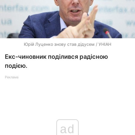
Юрій Луценко знову став дідусем / УНІАН
Екс-чиновник поділився радісною
подією.
Реклама
ad