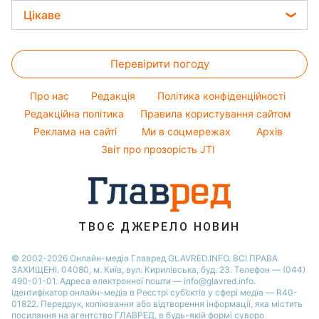
Фарбування волосся
Ані Лорак
Новини Львова
Погода на завтра
Цікаве
Гарний манікюр
Кейт Міддлтон
Новини Харкова
Пилова буря
Головоломки
Модні помилки
Алла Пугачова
Новини Дніпра
Перевірити погоду
Тести по картинці
Новини моди
Максим Галкін
Новини Полтави
Оптичні ілюзії
Поради від Андре Тана
Настя Каменських
Про нас
Редакція
Політика конфіденційності
Новини Сум
Народні прикмети
Редакційна політика
Правила користування сайтом
Віталій Козловський
Новини Тернополя
Реклама на сайті
Ми в соцмережах
Архів
Усе про шоу-бізнес
Потап
Новини Черкаси
Звіт про прозорість JTI
Новини Житомира
Новини Рівного
Новини Одеси
ТВОЄ ДЖЕРЕЛО НОВИН
Новини Запоріжжя
© 2002-2026 Онлайн-медіа Главред GLAVRED.INFO. ВСІ ПРАВА
ЗАХИЩЕНІ. 04080, м. Київ, вул. Кирилівська, буд. 23. Телефон — (044)
490-01-01. Адреса електронної пошти — info@glavred.info.
Ідентифікатор онлайн-медіа в Реєстрі суб’єктів у сфері медіа — R40-
01822.
Передрук, копіювання або відтворення інформації, яка містить
посилання на агентство ГЛАВРЕД, в будь-якій формi суворо