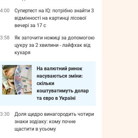
4:00
Супертест на IQ: потрібно знайти 3
відмінності на картинці лісової
вечері за 17 с
3:58
Як заточити ножиці за допомогою
цукру за 2 хвилини - лайфхак від
кухаря
На валютний ринок
насуваються зміни:
скільки
коштуватимуть долар
та євро в Україні
3:30
Доля щедро винагородить чотири
знаки зодіаку: кому почне
щастити в усьому