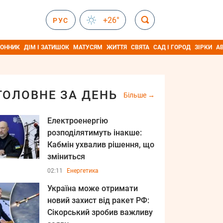
+26°
РУС
ОННИК
ДІМ І ЗАТИШОК
МАТУСЯМ
ЖИТТЯ
СВЯТА
САД І ГОРОД
ЗІРКИ
А
ГОЛОВНЕ ЗА ДЕНЬ
Більше
Електроенергію
розподілятимуть інакше:
Кабмін ухвалив рішення, що
зміниться
02:11
Енергетика
Україна може отримати
новий захист від ракет РФ:
Сікорський зробив важливу