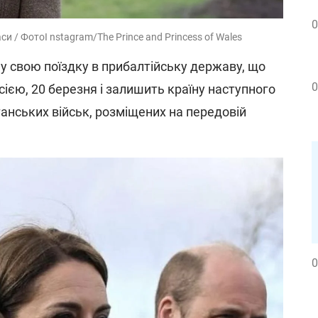
0
и / ФотоI nstagram/The Prince and Princess of Wales
 у свою поїздку в прибалтійську державу, що
0
ією, 20 березня і залишить країну наступного
танських військ, розміщених на передовій
0