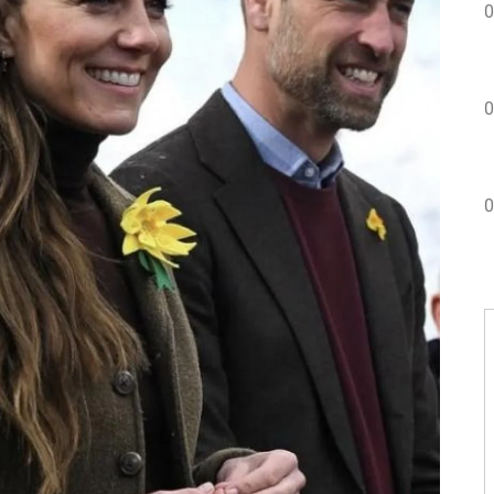
0
0
0