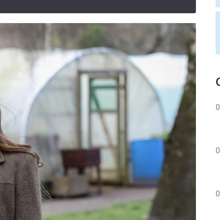
0
0
0