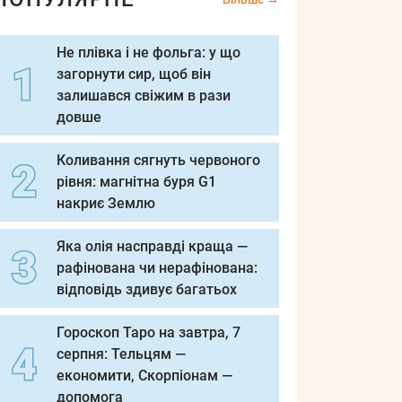
Не плівка і не фольга: у що
загорнути сир, щоб він
залишався свіжим в рази
довше
Коливання сягнуть червоного
рівня: магнітна буря G1
накриє Землю
Яка олія насправді краща —
рафінована чи нерафінована:
відповідь здивує багатьох
Гороскоп Таро на завтра, 7
серпня: Тельцям —
економити, Скорпіонам —
допомога