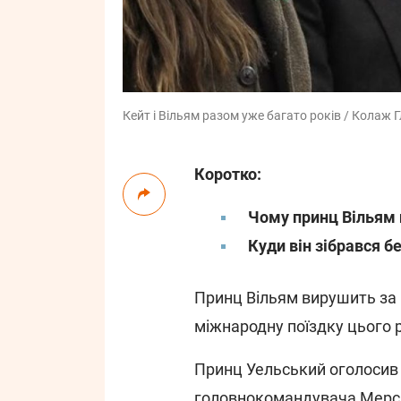
Кейт і Вільям разом уже багато років / Колаж Г
Коротко:
Чому принц Вільям 
Куди він зібрався б
Принц Вільям вирушить за
міжнародну поїздку цього 
Принц Уельський оголосив у
головнокомандувача Мерсій