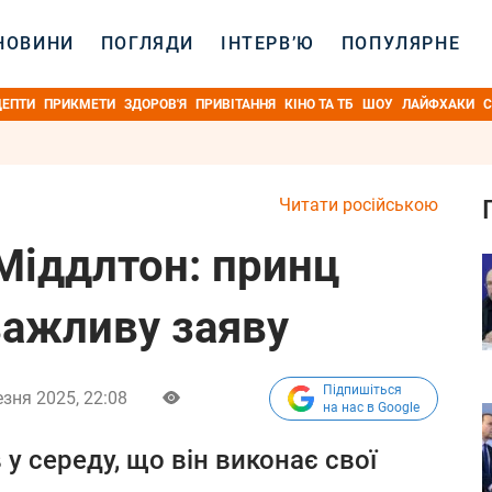
НОВИНИ
ПОГЛЯДИ
ІНТЕРВ’Ю
ПОПУЛЯРНЕ
ЦЕПТИ
ПРИКМЕТИ
ЗДОРОВ'Я
ПРИВІТАННЯ
КІНО ТА ТБ
ШОУ
ЛАЙФХАКИ
С
Читати російською
Міддлтон: принц
важливу заяву
Підпишіться
езня 2025, 22:08
на нас в Google
у середу, що він виконає свої