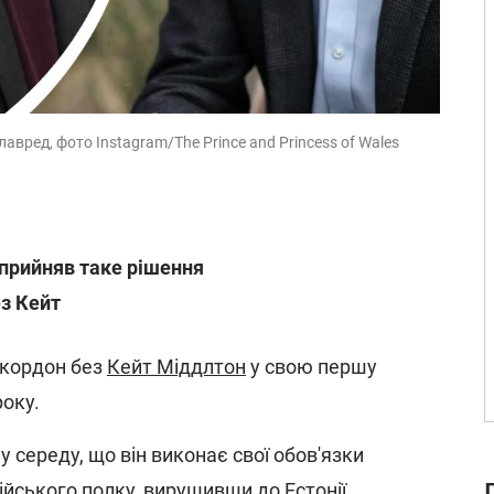
лавред, фото Instagram/The Prince and Princess of Wales
прийняв таке рішення
ез Кейт
 кордон без
Кейт Міддлтон
у свою першу
року.
 середу, що він виконає свої обов'язки
ського полку, вирушивши до Естонії