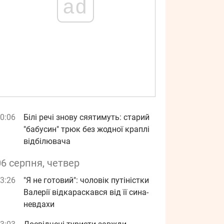
ad
0:06
Білі речі знову сяятимуть: старий
"бабусин" трюк без жодної краплі
відбілювача
06 серпня, четвер
3:26
"Я не готовий": чоловік путіністки
Валерії відкараскався від її сина-
невдахи