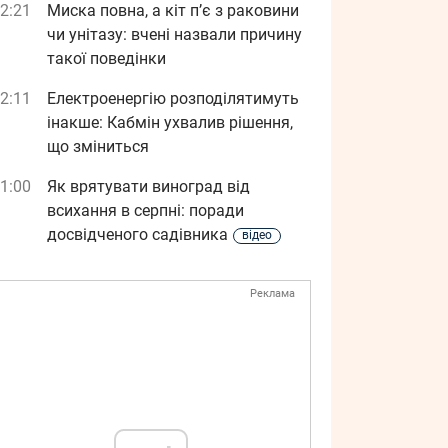
2:21
Миска повна, а кіт п’є з раковини
чи унітазу: вчені назвали причину
такої поведінки
2:11
Електроенергію розподілятимуть
інакше: Кабмін ухвалив рішення,
що зміниться
1:00
Як врятувати виноград від
всихання в серпні: поради
досвідченого садівника
відео
Реклама