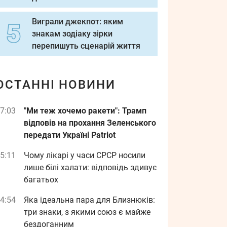
Виграли джекпот: яким
знакам зодіаку зірки
перепишуть сценарій життя
ОСТАННІ НОВИНИ
7:03
"Ми теж хочемо ракети": Трамп
відповів на прохання Зеленського
передати Україні Patriot
5:11
Чому лікарі у часи СРСР носили
лише білі халати: відповідь здивує
багатьох
4:54
Яка ідеальна пара для Близнюків:
три знаки, з якими союз є майже
бездоганним