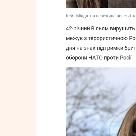
Кейт Міддлтон пережила нелегкі час
42-річний Вільям вирушить
межує з терористичною Рос
дня на знак підтримки бри
оборони НАТО проти Росії.