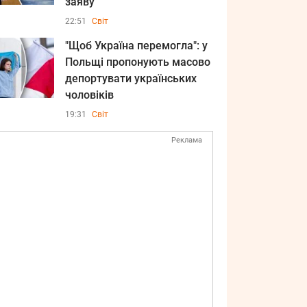
заяву
22:51
Світ
"Щоб Україна перемогла": у
Польщі пропонують масово
депортувати українських
чоловіків
19:31
Світ
Реклама