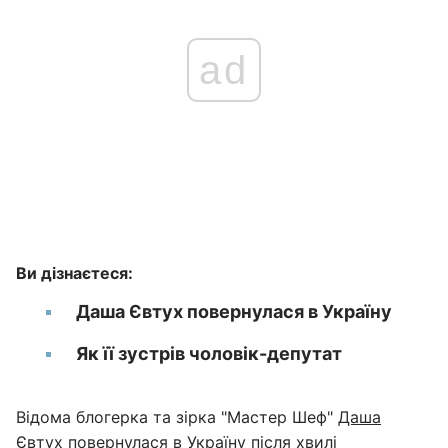
ad
Ви дізнаєтеся:
Даша Євтух повернулася в Україну
Як її зустрів чоловік-депутат
Відома блогерка та зірка "Мастер Шеф"
Даша
Євтух
повернулася в Україну після хвилі