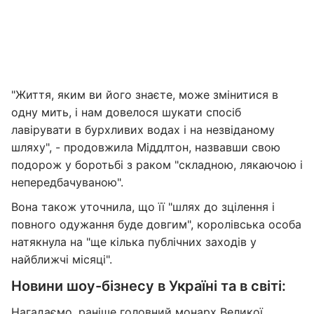
"Життя, яким ви його знаєте, може змінитися в
одну мить, і нам довелося шукати спосіб
лавірувати в бурхливих водах і на незвіданому
шляху", - продовжила Міддлтон, назвавши свою
подорож у боротьбі з раком "складною, лякаючою і
непередбачуваною".
Вона також уточнила, що її "шлях до зцілення і
повного одужання буде довгим", королівська особа
натякнула на "ще кілька публічних заходів у
найближчі місяці".
Новини шоу-бізнесу в Україні та в світі:
Нагадаємо,
раніше головний монарх Великої