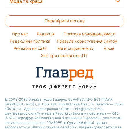
Закуски
Мода та краса
Тарифи
Новини Харкова
Максим Галкін
Магнітні бурі
Салати
Жіночі стрижки
Курс валют
Новини Житомира
Настя Каменських
Погода на сьогодні
Прості страви
Перевірити погоду
Фарбування волосся
Новини Полтави
Віталій Козловський
Погода на завтра
Гарний манікюр
Новини Одеси
Про нас
Редакція
Політика конфіденційності
Пилова буря
Модні помилки
Редакційна політика
Правила користування сайтом
Новини Сум
Реклама на сайті
Ми в соцмережах
Архів
Новини моди
Новини Черкаси
Звіт про прозорість JTI
Поради від Андре Тана
ТВОЄ ДЖЕРЕЛО НОВИН
© 2002-2026 Онлайн-медіа Главред GLAVRED.INFO. ВСІ ПРАВА
ЗАХИЩЕНІ. 04080, м. Київ, вул. Кирилівська, буд. 23. Телефон — (044)
490-01-01. Адреса електронної пошти — info@glavred.info.
Ідентифікатор онлайн-медіа в Реєстрі суб’єктів у сфері медіа — R40-
01822.
Передрук, копіювання або відтворення інформації, яка містить
посилання на агентство ГЛАВРЕД, в будь-якій формi суворо
забороняється. Використання матеріалів «Главред» дозволяється за