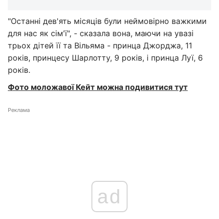
"Останні дев'ять місяців були неймовірно важкими
для нас як сім'ї", - сказала вона, маючи на увазі
трьох дітей її та Вільяма - принца Джорджа, 11
років, принцесу Шарлотту, 9 років, і принца Луї, 6
років.
Фото моложавої Кейт можна подивитися тут
Реклама
ad