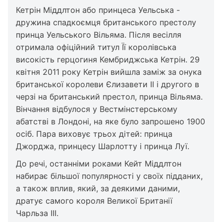
Кетрін Міддлтон або принцеса Уельська -
дружина спадкоємця британського престолу
принца Уельського Вільяма. Після весілля
отримала офіційний титул Її королівська
високість герцогиня Кембриджська Кетрін. 29
квітня 2011 року Кетрін вийшла заміж за онука
британської королеви Єлизавети II і другого в
черзі на британський престол, принца Вільяма.
Вінчання відбулося у Вестмінстерському
абатстві в Лондоні, на яке було запрошено 1900
осіб. Пара виховує трьох дітей: принца
Джорджа, принцесу Шарлотту і принца Луї.
До речі, останніми роками Кейт Міддлтон
набирає більшої популярності у своїх підданих,
а також вплив, який, за деякими даними,
дратує самого короля Великої Британії
Чарльза III.