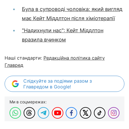
Була в супроводі чоловіка: який вигляд
має Кейт Міддлтон після хіміотерапії
"Надихнули нас": Кейт Міддлтон
вразила вчинком
Наші стандарти:
Редакційна політика сайту
Главред
Слідкуйте за подіями разом з
Главредом в Google!
Ми в соцмережах: