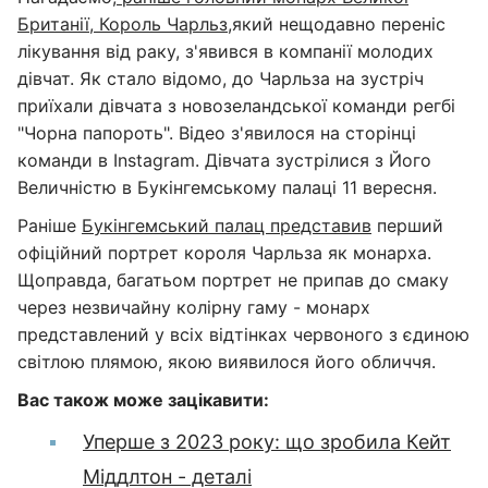
Британії, Король Чарльз,
який нещодавно переніс
лікування від раку, з'явився в компанії молодих
дівчат. Як стало відомо, до Чарльза на зустріч
приїхали дівчата з новозеландської команди регбі
"Чорна папороть". Відео з'явилося на сторінці
команди в Instagram. Дівчата зустрілися з Його
Величністю в Букінгемському палаці 11 вересня.
Раніше
Букінгемський палац представив
перший
офіційний портрет короля Чарльза як монарха.
Щоправда, багатьом портрет не припав до смаку
через незвичайну колірну гаму - монарх
представлений у всіх відтінках червоного з єдиною
світлою плямою, якою виявилося його обличчя.
Вас також може зацікавити:
Уперше з 2023 року: що зробила Кейт
Міддлтон - деталі