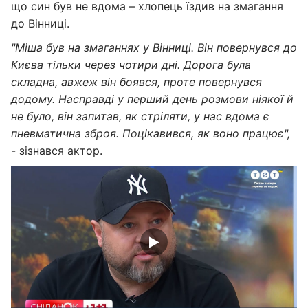
що син був не вдома – хлопець їздив на змагання
до Вінниці.
"Міша був на змаганнях у Вінниці. Він повернувся до
Києва тільки через чотири дні. Дорога була
складна, авжеж він боявся, проте повернувся
додому. Насправді у перший день розмови ніякої й
не було, він запитав, як стріляти, у нас вдома є
пневматична зброя. Поцікавився, як воно працює",
- зізнався актор.