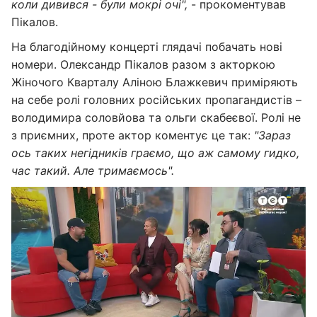
коли дивився - були мокрі очі",
- прокоментував
Пікалов.
На благодійному концерті глядачі побачать нові
номери. Олександр Пікалов разом з акторкою
Жіночого Кварталу Аліною Блажкевич приміряють
на себе ролі головних російських пропагандистів –
володимира соловйова та ольги скабеєвої. Ролі не
з приємних, проте актор коментує це так:
"Зараз
ось таких негідників граємо, що аж самому гидко,
час такий. Але тримаємось".