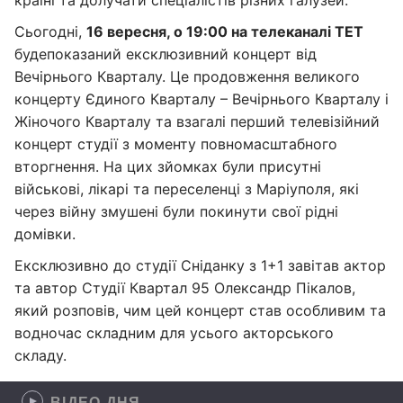
країні та долучати спеціалістів різних галузей.
Сьогодні,
16 вересня, о 19:00 на телеканалі ТЕТ
буде
показаний ексклюзивний концерт від
Вечірнього Кварталу. Це продовження великого
концерту Єдиного Кварталу – Вечірнього Кварталу і
Жіночого Кварталу та взагалі перший телевізійний
концерт студії з моменту повномасштабного
вторгнення. На цих зйомках були присутні
військові, лікарі та переселенці з Маріуполя, які
через війну змушені були покинути свої рідні
домівки.
Ексклюзивно до студії Сніданку з 1+1 завітав актор
та автор Студії Квартал 95 Олександр Пікалов,
який розповів, чим цей концерт став особливим та
водночас складним для усього акторського
складу.
ВІДЕО ДНЯ