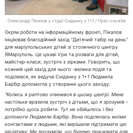
Олександр Пікалов у студії Сніданку з 1+1 / Прес-служба
Окрім роботи на інформаційному фронті, Пікалов
ініціював благодійний захід "Дитячий табір на день"
для маріупольських дітей зі столичного центру
ЯМаріуполь. Це цікаві ігри та розваги для дітей,
майстер-класи, зустрічі з зірками. Говорить, що
кожний цей захід для нього -велика подія та
поділився, як ведуча Сніданку з 1+1 Людмила
Барбір допомогла у створенні цього заходу.
"Колись я раптово опинився в цьому центрі. Мене
настільки вразила зустріч з дітьми, що я зрозумів –
потрібно щось робити. Тут не обійшлось і без
допомоги Людмили Барбір. Вона поділилась моїми
контактами з людьми, які вирішили підтримати цю
ініціативу. Ми зрозуміли, що будемо працювати для