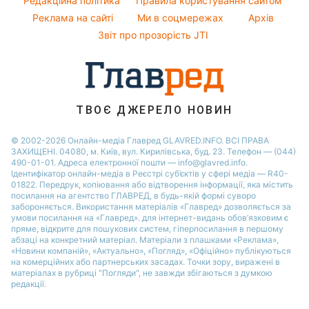
Редакційна політика
Правила користування сайтом
Новини Черкаси
Софія Ротару
Реклама на сайті
Ми в соцмережах
Архів
Напої
Новини Рівного
Ольга Сумська
Звіт про прозорість JTI
Святкове меню
Філіп Кіркоров
ТВОЄ ДЖЕРЕЛО НОВИН
© 2002-2026 Онлайн-медіа Главред GLAVRED.INFO. ВСІ ПРАВА
ЗАХИЩЕНІ. 04080, м. Київ, вул. Кирилівська, буд. 23. Телефон — (044)
490-01-01. Адреса електронної пошти — info@glavred.info.
Ідентифікатор онлайн-медіа в Реєстрі суб’єктів у сфері медіа — R40-
01822.
Передрук, копіювання або відтворення інформації, яка містить
посилання на агентство ГЛАВРЕД, в будь-якій формi суворо
забороняється. Використання матеріалів «Главред» дозволяється за
умови посилання на «Главред». для інтернет-видань обов’язковим є
пряме, відкрите для пошукових систем, гіперпосилання в першому
абзаці на конкретний матеріал. Матеріали з плашками «Реклама»,
«Новини компаній», «Актуально», «Погляд», «Офіційно» публікуються
на комерційних або партнерських засадах. Точки зору, виражені в
матеріалах в рубриці "Погляди", не завжди збігаються з думкою
редакції.