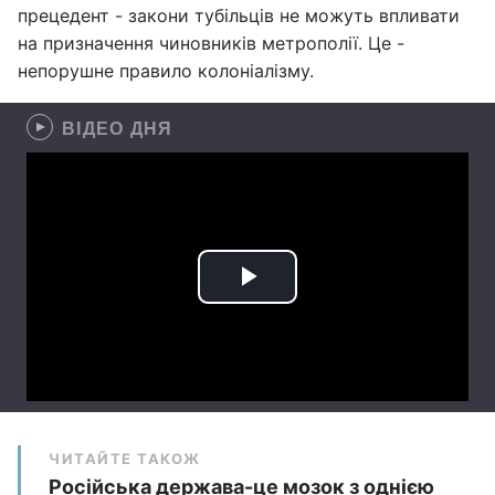
прецедент - закони тубільців не можуть впливати
на призначення чиновників метрополії. Це -
непорушне правило колоніалізму.
ВІДЕО ДНЯ
ЧИТАЙТЕ ТАКОЖ
Російська держава-це мозок з однією