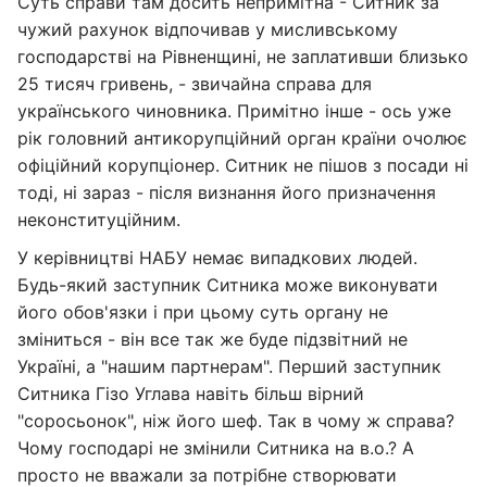
Суть справи там досить непримітна - Ситник за
чужий рахунок відпочивав у мисливському
господарстві на Рівненщині, не заплативши близько
25 тисяч гривень, - звичайна справа для
українського чиновника. Примітно інше - ось уже
рік головний антикорупційний орган країни очолює
офіційний корупціонер. Ситник не пішов з посади ні
тоді, ні зараз - після визнання його призначення
неконституційним.
У керівництві НАБУ немає випадкових людей.
Будь-який заступник Ситника може виконувати
його обов'язки і при цьому суть органу не
зміниться - він все так же буде підзвітний не
Україні, а "нашим партнерам". Перший заступник
Ситника Гізо Углава навіть більш вірний
"соросьонок", ніж його шеф. Так в чому ж справа?
Чому господарі не змінили Ситника на в.о.? А
просто не вважали за потрібне створювати