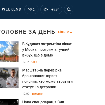
WEEKEND
+29°
РУС
ГОЛОВНЕ ЗА ДЕНЬ
Більше
В будинах затремтіли вікна:
у Москві прогримів гучний
вибух, що відомо
12:14
Світ
Масштабна перевірка
бронювання: юрист
пояснив, хто може втратити
статус і відстрочки
12:00
Інтерв'ю
Нова спецоперація Сил