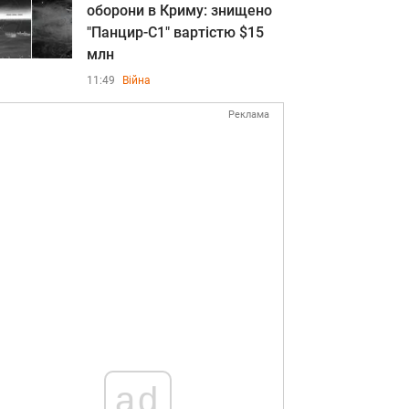
оборони в Криму: знищено
"Панцир-С1" вартістю $15
млн
11:49
Війна
Реклама
ad