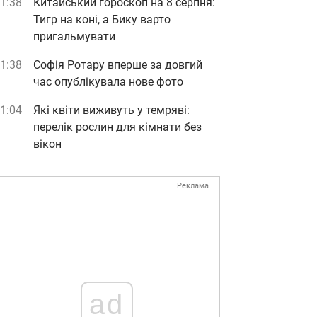
1:38
Китайський гороскоп на 8 серпня:
Тигр на коні, а Бику варто
пригальмувати
1:38
Софія Ротару вперше за довгий
час опублікувала нове фото
1:04
Які квіти виживуть у темряві:
перелік рослин для кімнати без
вікон
Реклама
ad