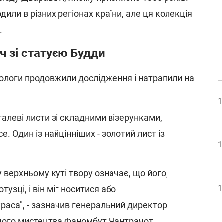
дили в різних регіонах країни, але ця колекція
.
ч зі статуєю Будди
еологи продовжили дослідження і натрапили на
1
алеві листи зі складними візерунками,
е. Один із найцінніших - золотий лист із
1
 верхньому куті твору означає, що його,
1
тузці, і він міг носитися або
раса", - зазначив генеральний директор
ого мистецтва Фаномбут Чантрачот.