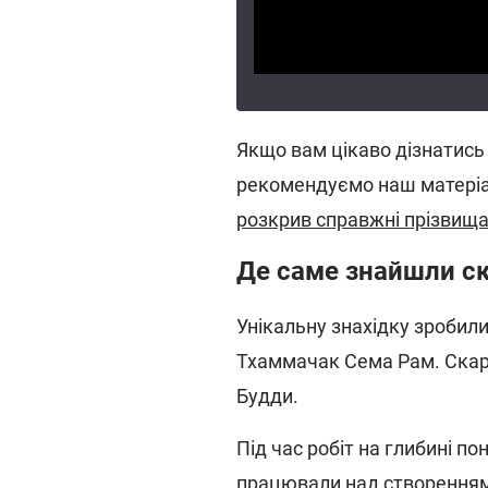
Якщо вам цікаво дізнатись 
рекомендуємо наш матері
розкрив справжні прізвища
Де саме знайшли с
Унікальну знахідку зробили
Тхаммачак Сема Рам. Скар
Будди.
Під час робіт на глибині п
працювали над створенням