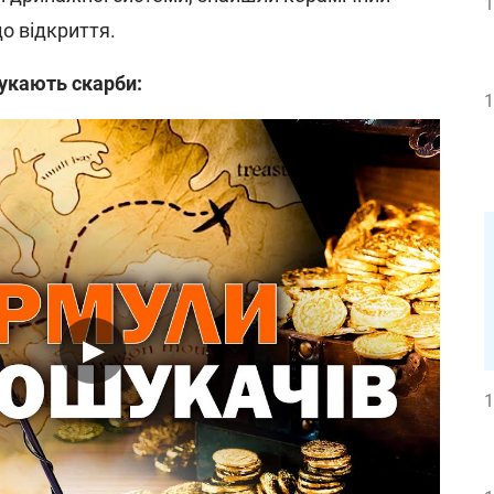
1
до відкриття.
шукають скарби:
1
1