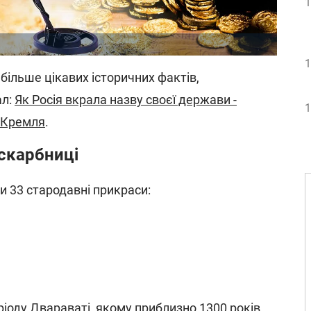
1
1
більше цікавих історичних фактів,
ал:
Як Росія вкрала назву своєї держави -
1
 Кремля
.
скарбниці
и 33 стародавні прикраси:
іоду Двараваті, якому приблизно 1300 років.