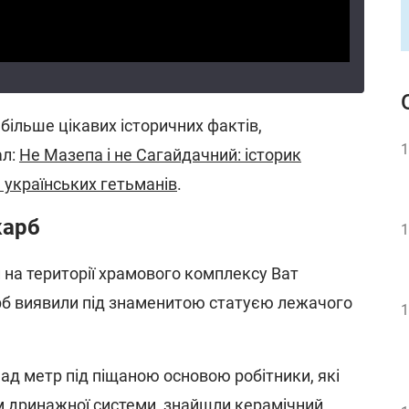
більше цікавих історичних фактів,
1
ал:
Не Мазепа і не Сагайдачний: історик
 українських гетьманів
.
карб
1
 на території храмового комплексу Ват
б виявили під знаменитою статуєю лежачого
1
онад метр під піщаною основою робітники, які
 дринажної системи, знайшли керамічний