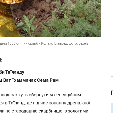
шли 1300-річний скарб / Колаж: Главред, фото: pexels
і:
би Таїланду
ам Ват Тхаммачак Сема Рам
и іноді можуть обернутися сенсаційним
я в Таїланд, де під час копання дренажної
ли на стародавню скарбницю із золотими