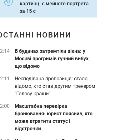
картинці сімейного портрета
за 15 с
ОСТАННІ НОВИНИ
2:14
В будинах затремтіли вікна: у
Москві прогримів гучний вибух,
що відомо
2:11
Несподівана пропозиція: стало
відомо, хто став другим тренером
"Голосу країни"
2:00
Масштабна перевірка
бронювання: юрист пояснив, хто
може втратити статус і
відстрочки