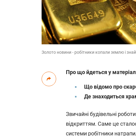
Золото новини - робітники копали землю і знай
Про що йдеться у матеріал
Що відомо про скар
Де знаходиться хр
Звичайні будівельні робот
відкриттям. Саме це сталос
системи робітники натрапи