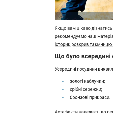
Якщо вам цікаво дізнатись 
рекомендуємо наш матері
історик розкрив таємницю
Що було всередині 
Усередині посудини виявил
золоті каблучки;
срібні сережки;
бронзові прикраси.
Артефакти належать до пер