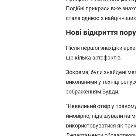
Подібні прикраси вже знахо
стала однією з найцінніших
Нові відкриття пору
Після першої знахідки арх
ще кілька артефактів.
Зокрема, були знайдені мет
виконаними у техніці репусс
зображенням Будди.
"Невеликий отвір у правому
ймовірно, підвішували на мо
використовуватися як прик
Департаменту образотворч