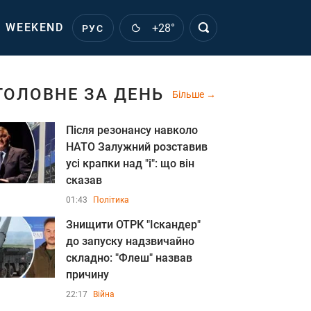
WEEKEND
+28°
РУС
ГОЛОВНЕ ЗА ДЕНЬ
Більше
Після резонансу навколо
НАТО Залужний розставив
усі крапки над "і": що він
сказав
01:43
Політика
Знищити ОТРК "Іскандер"
до запуску надзвичайно
складно: "Флеш" назвав
причину
22:17
Війна