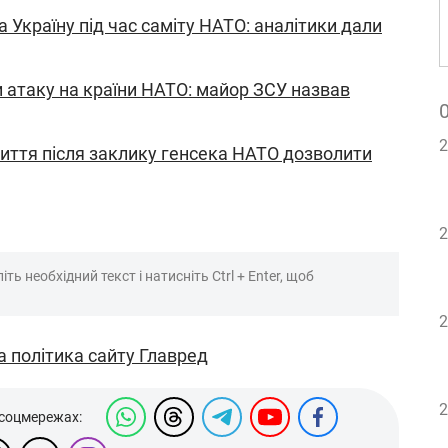
а Україну під час саміту НАТО: аналітики дали
 атаку на країни НАТО: майор ЗСУ назвав
2
виття після заклику генсека НАТО дозволити
2
ть необхідний текст і натисніть Ctrl + Enter, щоб
2
а політика сайту Главред
2
 соцмережах: