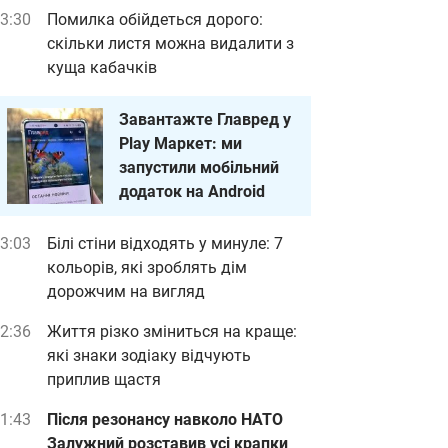
3:30
Помилка обійдеться дорого:
скільки листя можна видалити з
куща кабачків
Завантажте Главред у
Play Маркет: ми
запустили мобільний
додаток на Android
3:03
Білі стіни відходять у минуле: 7
кольорів, які зроблять дім
дорожчим на вигляд
2:36
Життя різко зміниться на краще:
які знаки зодіаку відчують
приплив щастя
1:43
Після резонансу навколо НАТО
Залужний розставив усі крапки