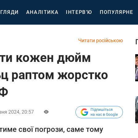
ГЛЯДИ
АНАЛІТИКА
ІНТЕРВ’Ю
ПОПУЛЯРНЕ
Читати російською
ати кожен дюйм
ьц раптом жорстко
РФ
Підпишіться
вня 2024, 20:57
на нас в Google
име свої погрози, саме тому