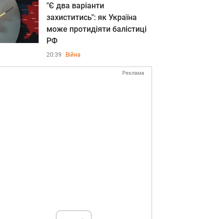
"Є два варіанти
захиститись": як Україна
може протидіяти балістиці
РФ
20:39
Війна
Реклама