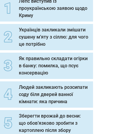
Лепс виступив із
проукраїнською заявою щодо
Криму
Українців закликали змішати
сушену м’яту з сіллю: для чого
це потрібно
Як правильно складати огірки
в банку: помилка, що псує
консервацію
Людей закликають розсипати
соду біля дверей ванної
кімнати: яка причина
Зберегти врожай до весни:
що обов’язково зробити з
картоплею після збору