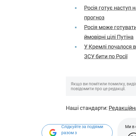
Росія готує наступ н
прогноз
Росія може готувати
ймовірні цілі Путіна
У Кремлі почалося 
ЗСУ бити по Росії
Якщо ви помітили помилку, виділі
повідомити про це редакції.
Наші стандарти:
Редакційн
Слідкуйте за подіями
Ми в
разом з