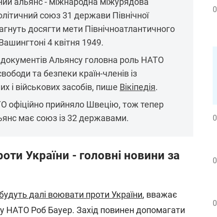
ний альянс - міжнародна міжурядова
0
політичний союз 31 держави Північної
рагнуть досягти мети Північноатлантичного
Вашингтоні 4 квітня 1949.
х документів Альянсу головна роль НАТО
вободи та безпеки країн-членів із
х і військових засобів, пише
Вікіпедія
.
ТО офіційно прийняло Швецію, тож тепер
ьянс має союз із 32 державами.
0
проти України - головні новини за
0
 будуть далі воювати проти України
, вважає
0
ту НАТО Роб Бауер. Захід повинен допомагати