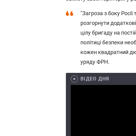
"Загроза з боку Росії
розгорнути додаткові 
цілу бригаду на пості
політиці безпеки необ
кожен квадратний дюй
уряду ФРН.
ВІДЕО ДНЯ