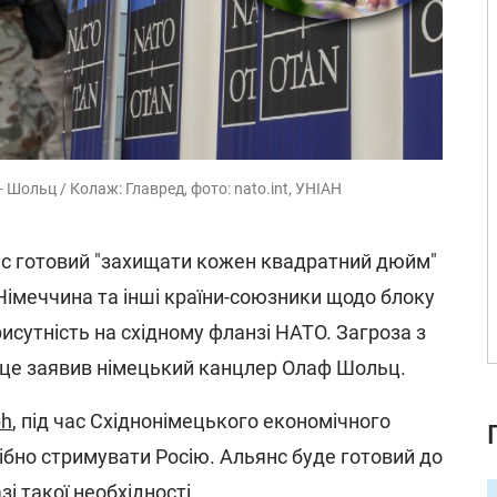
 Шольц / Колаж: Главред, фото: nato.int, УНІАН
нс готовий "захищати кожен квадратний дюйм"
 Німеччина та інші країни-союзники щодо блоку
исутність на східному фланзі НАТО. Загроза з
 це заявив німецький канцлер Олаф Шольц.
ph
, під час Східнонімецького економічного
ібно стримувати Росію. Альянс буде готовий до
зі такої необхідності.