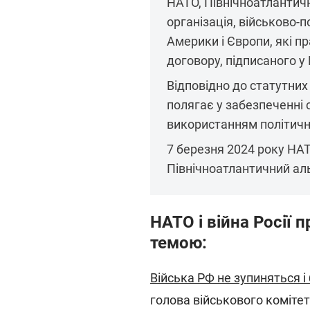
НАТО, Північноатлантич
організація, військово-
Америки і Європи, які п
договору, підписаного у 
Відповідно до статутни
полягає у забезпеченні с
використанням політични
7 березня 2024 року НА
Північноатлантичний ал
НАТО і війна Росії 
темою:
Війська РФ не зупиняться і
голова військового коміте