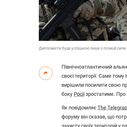
Дипломатія буде успішною лише з позиції сили -
Північноатлантичний алья
своєї території. Саме тому
вирішили посилити свою пр
боку
Росії
зростатиме. Про
Як повідомляє
The Telegra
форуму він сказав, що потр
захисту своїх територій у ра