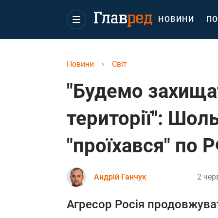
НОВИНИ
ПО
Новини
›
Світ
"Будемо захищ
території": Шол
"проїхався" по 
Андрій Ганчук
2 чер
Агресор Росія продовжуват