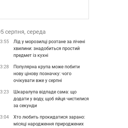
05 серпня, середа
3:55
Лід у морозилці розтане за лічені
хвилини: знадобиться простий
предмет із кухні
3:28
Популярна крупа може побити
нову цінову позначку: чого
очікувати вже у серпні
3:23
Шкаралупа відпаде сама: що
додати у воду, щоб яйця чистилися
за секунди
3:04
Хто любить прокидатися зарано:
місяці народження природжених