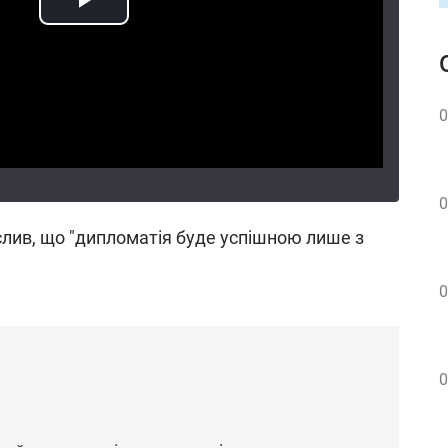
0
0
лив, що "дипломатія буде успішною лише з
0
0